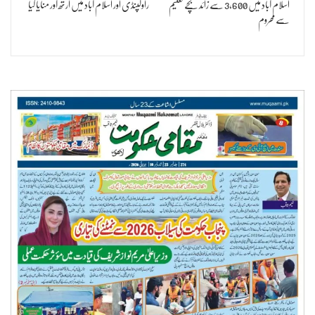
اسلام آباد میں 3,600 سے زائد بچے تعلیم
راولپنڈی اور اسلام آباد میں ارتھ آور منایا گیا
سے محروم