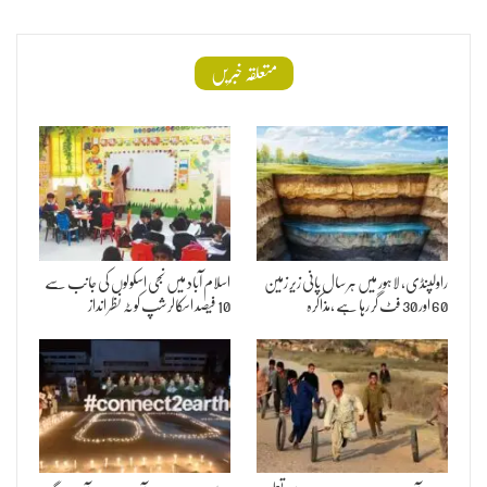
متعلقہ خبریں
راولپنڈی، لاہور میں ہر سال پانی زیر زمین
اسلام آباد میں نجی اسکولوں کی جانب سے
60 اور 30 فٹ گر رہا ہے ،مذاکرہ
10 فیصد اسکالرشپ کوٹہ نظر انداز