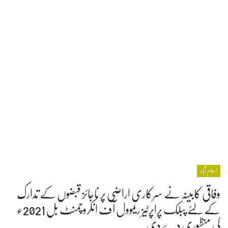
اسلام آباد
وفاقی کابینہ نے سرکاری اراضی پر ناجائز قبضوں کے تدارک
کے لئے پبلک پراپرٹیز ریموول آف انکروچمنٹ بل 2021ء
کی منظوری دے دی