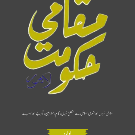
مقامی خبروں اور شہری مسائل سے متعلق خبریں، کالم، مضامین، تجزیے اور تبصرے
ادارہ