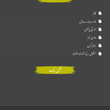
کالم
ہمارے بارے میں
ادارتی پالیسی
ہماری ٹیم
رابطہ کریں
استعمال کے شرائط و ضوابط
فیس بک