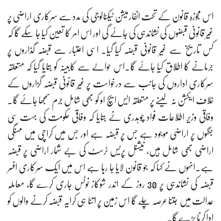
اس مجوزہ قانون کے تحت انفارمیشن ٹیکنالوجی کی مدد سے سرکاری اراضی پر
غیر قانونی قبضوں کی نشاندہی کی جائے گی اور اس امر کا تعین کیا جا سکے گا کہ
کس تاریخ سے غیر قانونی قبضہ کیا گیا۔ اسی اعتبار سے قبضہ گذاروں پر
جرمانے کا اطلاق کیا جائے گا۔اس حوالے سے کابینہ کو بتایا گیا کہ متعلقہ
سرکاری اداروں کی جانب سے درخواست پر غیر قانونی قبضہ گزاروں کے
خلاف ایکشن نہ لینے پر متعلقہ ایس ایچ او کو بھی شامل جرم سمجھا جائے گا۔
وفاقی وزیر اطلاعات فواد چوہدری نے بتایا کہ وفاقی حکومت کی بہت سی
جگہوں پر اراضی موجود ہے جس پر قبضہ ہے اور جس میں کراچی میں مہنگی
اراضی بھی شامل ہیں، نیشنل پریس ٹرسٹ کی بے شمار اراضی پر قبضہ
ہے۔انہوں نے کہا کہ جو قانون لایا جا رہا ہے اس میں ایک سرکاری افسر
قبضہ کی نشاندہی پر 30 روز کے اندر شوکاز نوٹس جاری کرے گا، معاملہ
عدالت میں جتنا عرصہ چلے گا اس زمین پر اتنا ہی کرایہ قبضہ کرنے والوں کو
ادا کرنا پڑے گا۔