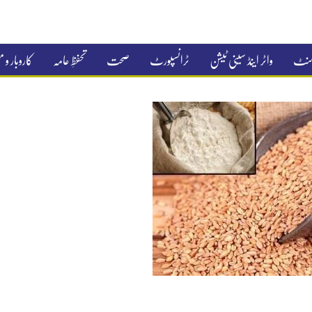
جمنٹ
واٹر اینڈ سینی ٹیشن
ٹرانسپورٹ
صحت
تحفظِ عامہ
کاروبار و