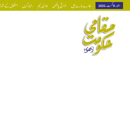
ہفتہ, 8 اگست, 2026
ہمارے بارے میں
ادارتی پالیسی
ہماری ٹیم
رابطہ کریں
استعمال کے شرائط