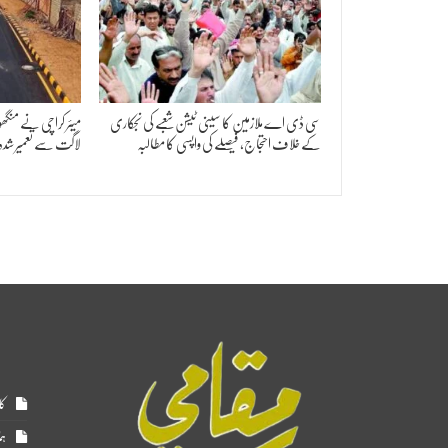
سی ڈی اے ملازمین کا سینی ٹیشن شعبے کی نجکاری
کے خلاف احتجاج، فیصلے کی واپسی کا مطالبہ
لاگت سے تعمیر شد
کا
ہم