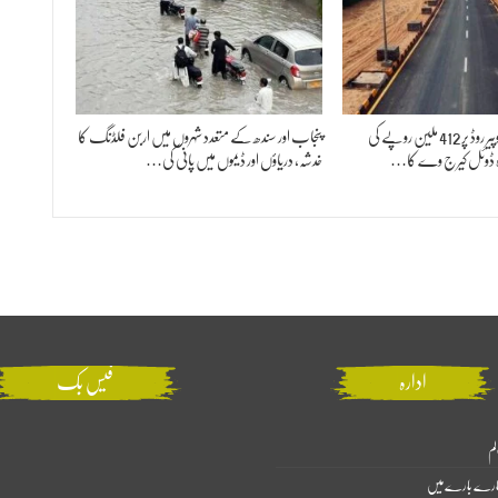
میئر کراچی نے منگھوپیر روڈ پر 412 ملین روپے کی
پنجاب اور سندھ کے متعدد شہروں میں اربن فلڈنگ کا
ہ ڈوئل کیرج وے کا…
خدشہ، دریاؤں اور ڈیموں میں پانی کی…
ادارہ
فیس بک
لم
ارے بارے میں