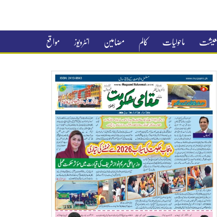
 معیشت
ماحولیات
کالم
مضامین
انٹرویوز
مواقع