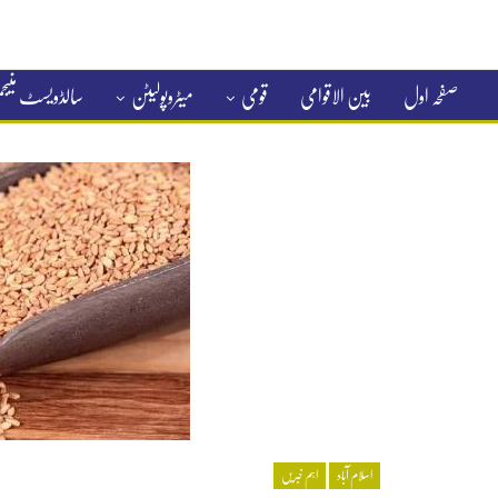
صفحہ اول
بین الاقوامی
قومی
میٹروپولیٹن
سالڈویسٹ منی
کلاسیفائیڈ
اسلام آباد
اہم خبریں