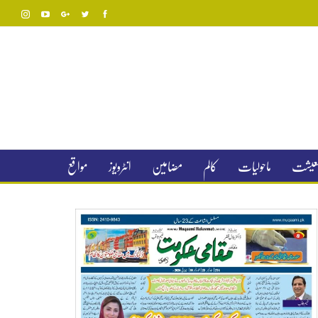
 معیشت
ماحولیات
کالم
مضامین
انٹرویوز
مواقع