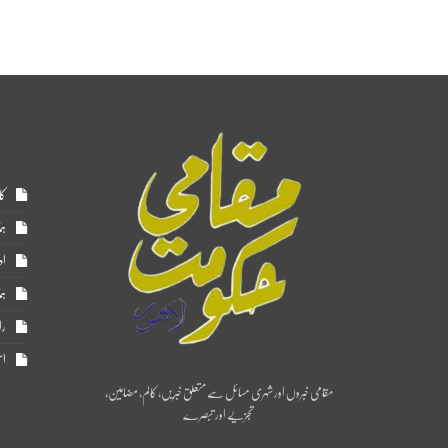
کا
ہم
اد
ہم
را
اس
مقامی خبروں اور شہری مسائل سے متعلق خبریں، کالم، مضامین،
تجزیے اور تبصرے