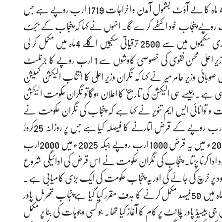
یکم جولائی 2023ء سے 30 اکتوبر 2023ء تک ہوں گے۔ 4 ماہ کا لے آؤٹ بشمول آمدن و اخراجات 1719 ارب روپے ہے جس
 881ارب روپے وفاق کی طرف سے اور 194ارب روپے پنجاب خود اکٹھے کرے گا۔ انہوں نے کہا کہ پنجاب کے بجٹ
میں کوئی نیا ٹیکس نہیں لگایا گیا ہے۔ پنجاب میں 4800جاری سکیموں میں سے 2500 ترقیاتی سکیمیں اگلے 4ماہ میں مکمل کر لی
جائیں گی۔انہوں نے کہا کہ پنجاب کی تاریخ میں پہلی مرتبہ وزیر اعلیٰ محسن نقوی کی خصوصی کاوشوں سے 1 ارب روپے کا جرنلسٹ
ئی وزیر عامر میر نے کہا کہ نگران وزیر اعلیٰ کا انتخاب الیکشن کمیشن
ی ہے۔جیسے ہی الیکشن کی تاریخ کا اعلان ہوگاتو نگران حکومت الیکشن
و توانائی ایس ایم تنویر نے کہا ہے کہ پنجاب کی نگران حکومت نے
پنجاب بنک اور دیگر بنکوں سے گندم کیلئے لئے گئے 600ارب روپے کے قرض اتارنے کا فیصلہ کیا ہے جس پر روزانہ 25کروڑ
روپے سود ادا کیا جارہاہے۔ اگر یہ سلسلہ جاری رہتا ہے تو 2024ء میں یہ قرض 1000 ارب روپے جبکہ 2025ء میں 2000ارب
کومت کو روزانہ 80کروڑ روپے کا سود ادا کرنا پڑتا۔ پنجاب کی نگران حکومت نے اس قرض کی ادائیگی شروع
بہبود پر خرچ کی جائے گی اور یہ پنجاب حکومت کی ایک بڑی کامیابی ہے۔
انھوں نے کہا کہ صوبے میں جاری تعمیراتی سکیمیں اگلے 4ماہ میں 50فیصد مکمل کرنے کا ہدف مقرر کیا گیا ہےپنجاب تھرمل پاور
 واٹ کے آر ایل این جی بیسیڈ پاور پلانٹ پر کام کا آغاز کیا تھا۔ جو کسی وجوہات کی بنا پر مکمل