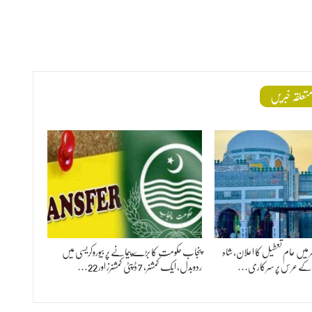
تعلقہ خبریں
 بھر میں عام تعطیل کا اعلان، شاہ
پنجاب حکومت کا بڑے پیمانے پر بیوروکریسی میں
ؒ کے عرس پر سرکاری…
ردوبدل، ایک کمشنر، 7 ڈپٹی کمشنرز اور 22…