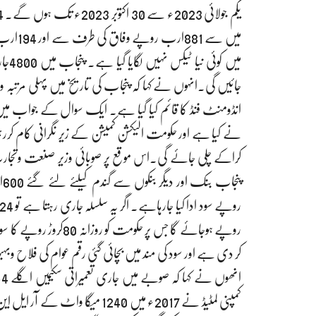
میں سے
انڈومنٹ فنڈ کا قائم کیا گیا ہے۔ ایک سوال کے جواب میں صوبا
نے کیا ہے اور حکومت الیکشن کمیشن کے زیر نگرانی کام کررہ
کراکے چلی جائے گی۔اس موقع پر صوبائی وزیر صنعت وتجارت 
روپے ہوجائے گا جس پر ح
کر دی ہے اور سود کی مند میں بچائی گئی رقم عوام کی فلاح و
کمپنی لمٹیڈ نے 2017ء میں 1240 میگا