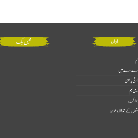
ادارہ
فیس بک
لم
ارے بارے میں
ارتی پالیسی
اری ٹیم
بطہ کریں
تعمال کے شرائط و ضوابط