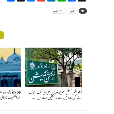
پنجاب
وزیراعلیٰ پنجاب
م
آزاد کشمیر الیکشن: میرپور ڈویژن میں ن لیگ سبقت
29 جولائی کو سندھ
لے گئی، 13 میں سے 7 نشستیں جیت لیں،…
عبداللطیف بھٹائی