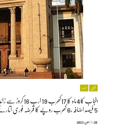
قومی
لاہور
5 فیصد اضافہ ،6 کھرب روپے کا قرضہ فوری اتارنے کا فیصلہ
20 جون, 2023
On