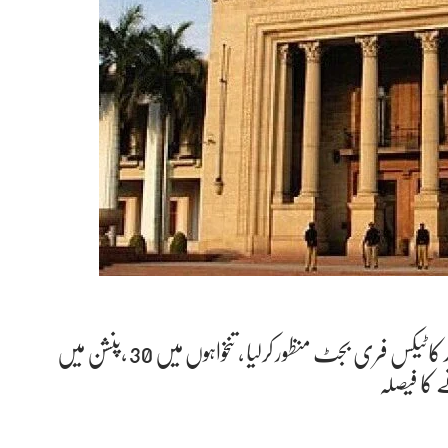
پنجاب کا4ماہ کا 17کھرب 19 ارب 16 کروڑ سے زائد کاٹیکس فری بجٹ منظور کرلیا ، تنخواہوں میں 30 ،پنشن میں