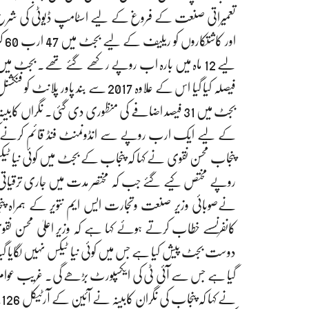
تعمیراتی صنعت کے فروغ کے لیے اسٹامپ ڈیوٹی کی شرح 
او
بجٹ میں 31 فیصد اضافے کی منظوری دی گئی. نگراں کا
کے لیے ایک ارب روپے سے انڈونمنٹ فنڈ قائم کرنے ک
روپے مختص کیے گئے جب کہ مختصر مدت میں جاری ترقیاتی من
نےصوبائی وزیر صنعت وتجارت ایس ایم نتویر کے ہمرا
دوست بجٹ پیش کیا ہے جس میں کوئی نیا ٹیکس نہیں لگایا گیا ہ