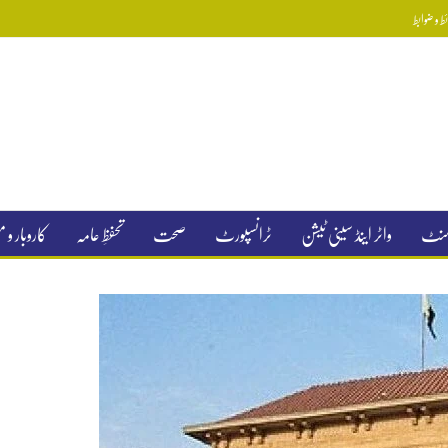
 و ضوابط
جمنٹ
واٹر اینڈ سینی ٹیشن
ٹرانسپورٹ
صحت
تحفظِ عامہ
کاروبار و