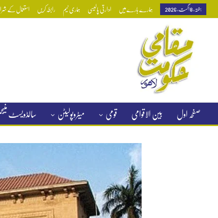
ہفتہ, 8 اگست, 2026
ہمارے بارے میں
ادارتی پالیسی
ہماری ٹیم
رابطہ کریں
استعمال کے شرائط
صفحہ اول
بین الاقوامی
قومی
میٹروپولیٹن
سالڈویسٹ منی
کلاسیفائیڈ