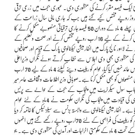
ایک فیصد مقرر کرنے کی منظوری دی. عبوری بجٹ میں زرعی ترقی
ر کاشتکاروں کو ریلیف کے لیے بجٹ میں 47 ارب 60 کروڑ روپے مختص کیے گئے ہیں جب کہ جاری مالی سال زراعت کے
لیے 12 ماہ میں بارہ اب روپے رکھے گئے تھے۔ بجٹ میں پہلے 4 ماہ کے دوران 50 فیصد جاری ترقیاتی منصوبے مکمل کرنے کا
فیصلہ کیا گیا اس کے علاوہ 2017 سے بند پاور پلانٹ کو فنکشنل کرنے کے لیے 16 ارب روپے مختص کرنے اور صحت وتعلیم کے
بینہ نے لاہور نالج پارک میں انفارمیشن ٹیکنالوجی پارک کے قیام اور صحافیوں
ی منظوری بھی دی اجلاس سے خطاب کرتے ہوئے نگراں وزیراعلیٰ
پنجاب محسن نقوی نے کہا کہ پنجاب کے بجٹ میں کوئی نیا ٹیکس عائد نہیں کیا گیا، عوام کو ریلیف دینے کیلئے 4 ماہ کے لیے 70 ارب
صوبوں کو بھی مکمل کرنا ہے۔صوبائی وزیر اطلاعات و ثقافت عامر میر
ہ پنجاب سول سیکرٹریٹ میں پنجاب کے بجٹ کے حوالے سے پریس
کانفرنسسے خطاب کرتے ہوئے کہا ہے کہ وزیر اعلیٰ محسن نقوی کی قیادت میں پنجاب کی نگران حکومت نے 4ماہ کے لئے عوام
ے۔ انفارمیشن ٹیکنالوجی سے وابستہ بزنس سے سیلز ٹیکس کا خاتمہ کر دیا
گیا ہے جس سے آئی ٹی کی ایکسپورٹ بڑھے گی۔ غریب عوام کو ریلیف کی فراہمی کے لئے 70ارب روپے رکھے گئے ہیں انھوں
نے کہا کہ پنجاب کی نگران کابینہ نے آئین کے آرٹیکل 126کے تحت 4 ماہ کے حکومتی اخراجات اور آمدن کی منظوری دی ہے۔ جو