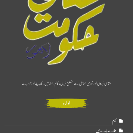
مقامی خبروں اور شہری مسائل سے متعلق خبریں، کالم، مضامین، تجزیے اور تبصرے
ادارہ
کالم
ہمارے بارے میں