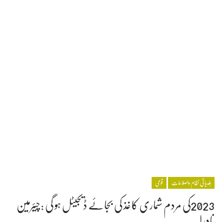
بلدیاتی نظام واصلاحات
قومی
2023کی مردم شماری کاغذ کی بجائے ڈیجیٹل ہو گی :چیئرمین
نادرا