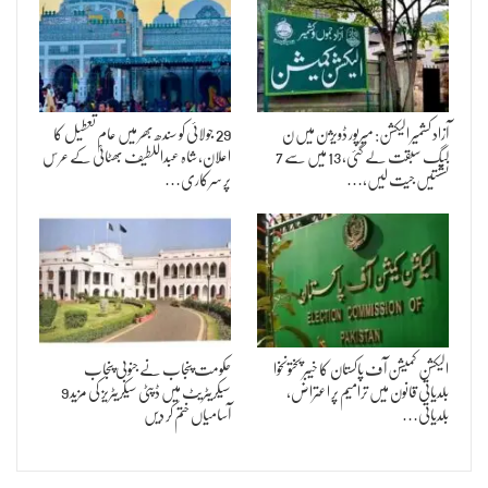
آزاد کشمیر الیکشن: میرپور ڈویژن میں ن
29 جولائی کو سندھ بھر میں عام تعطیل کا
لیگ سبقت لے گئی، 13 میں سے 7
اعلان، شاہ عبداللطیف بھٹائیؒ کے عرس
نشستیں جیت لیں،…
پر سرکاری…
الیکشن کمیشن آف پاکستان کا خیبر پختونخوا
حکومت پنجاب نے جنوبی پنجاب
بلدیاتی قانون میں ترامیم پر اعتراض،
سیکریٹریٹ میں ڈپٹی سیکریٹریز کی مزید 9
بلدیاتی…
آسامیاں ختم کر دیں