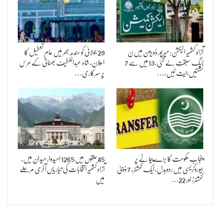
آزاد کشمیر الیکشن: میرپور ڈویژن میں ن
29 جولائی کو سندھ بھر میں عام تعطیل کا
لیگ سبقت لے گئی، 13 میں سے 7
اعلان، شاہ عبداللطیف بھٹائیؒ کے عرس
نشستیں جیت لیں،…
پر سرکاری…
پنجاب حکومت کا بڑے پیمانے پر
45 حلقوں میں 1265 امیدوار میدان میں،
بیوروکریسی میں ردوبدل، ایک کمشنر، 7 ڈپٹی
آزاد کشمیر انتخابات کی تیاریاں آخری مرحلے
کمشنرز اور 22…
میں