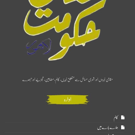
مقامی خبروں اور شہری مسائل سے متعلق خبریں، کالم، مضامین، تجزیے اور تبصرے
ادارہ
کالم
ہمارے بارے میں