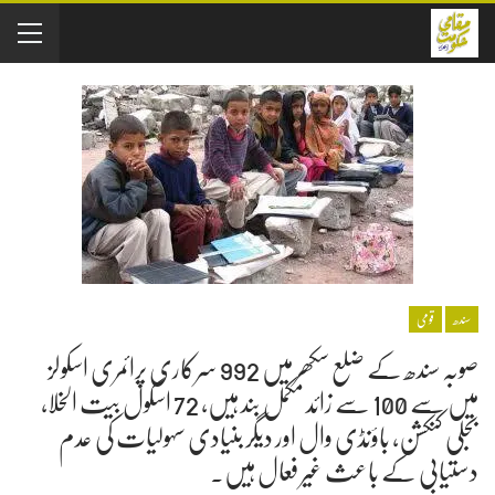
سندھ
قومی
صوبہ سندھ کے ضلع سکھر میں 992 سرکاری پرائمری اسکولز
میں سے 100 سے زائد مکمل بند ہیں، 72 اسکول بیت الخلا،
بجلی کنکشن، باؤنڈی وال اور دیگر بنیادی سہولیات کی عدم
دستیابی کے باعث غیر فعال ہیں۔