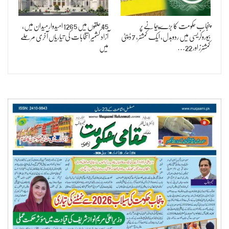
پنجاب حکومت کا بڑے پیمانے پر
45 حلقوں میں 1265 امیدوار میدان میں،
بیوروکریسی میں ردوبدل، ایک کمشنر، 7 ڈپٹی
آزاد کشمیر انتخابات کی تیاریاں آخری مرحلے
کمشنرز اور 22…
میں