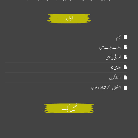
ادارہ
کالم
ہمارے بارے میں
ادارتی پالیسی
ہماری ٹیم
رابطہ کریں
استعمال کے شرائط و ضوابط
فیس بک