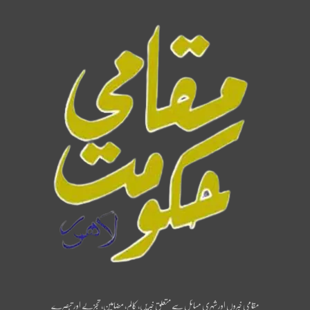
مقامی خبروں اور شہری مسائل سے متعلق خبریں، کالم، مضامین، تجزیے اور تبصرے