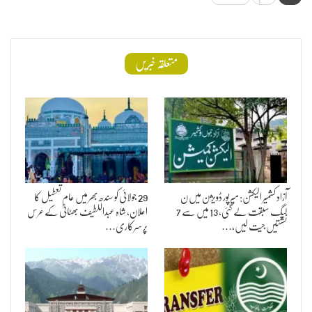
متعلقہ خبریں
آزاد کشمیر الیکشن: میرپور ڈویژن میں ن
29 جولائی کو سندھ بھر میں عام تعطیل کا
لیگ سبقت لے گئی، 13 میں سے 7
اعلان، شاہ عبداللطیف بھٹائیؒ کے عرس
نشستیں جیت لیں،…
پر سرکاری…