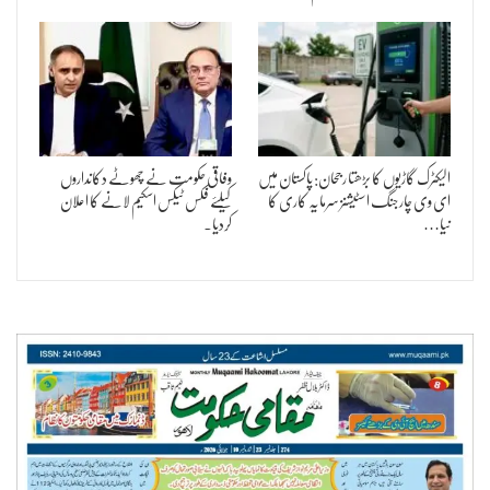
الیکٹرک گاڑیوں کا بڑھتا رجحان: پاکستان میں
وفاقی حکومت نے چھوٹے دکانداروں
ای وی چارجنگ اسٹیشنز سرمایہ کاری کا
کیلئے فکس ٹیکس اسکیم لانے کا اعلان
نیا…
کردیا۔