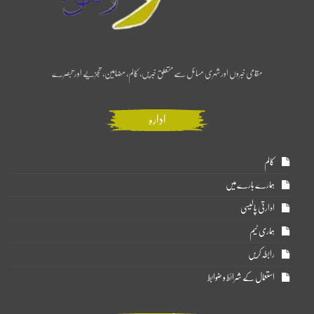
مقامی خبروں اور شہری مسائل سے متعلق خبریں، کالم، مضامین، تجزیے اور تبصرے
ادارہ
کالم
ہمارے بارے میں
ادارتی پالیسی
ہماری ٹیم
رابطہ کریں
استعمال کے شرائط و ضوابط