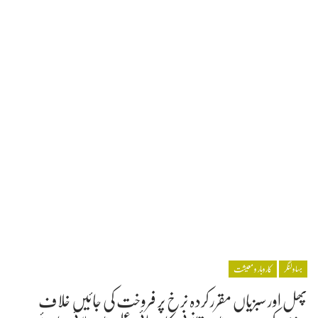
بہاولنگر
کاروبار و معیشت
پھل اور سبزیاں مقرر کردہ نرخ پر فروخت کی جائیں خلاف