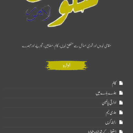
مقامی خبروں اور شہری مسائل سے متعلق خبریں، کالم، مضامین، تجزیے اور تبصرے
ادارہ
کالم
ہمارے بارے میں
ادارتی پالیسی
ہماری ٹیم
رابطہ کریں
استعمال کے شرائط و ضوابط