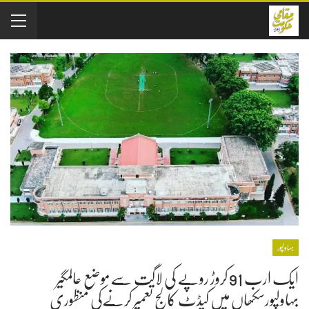
بہاولپور
ایک ارب 91 کروڑ روپے کی لاگت سےموضع عالمگیر
بہاولپورسکھاں میں کیڈٹ کالج تعمیر کرنےکی منظوری