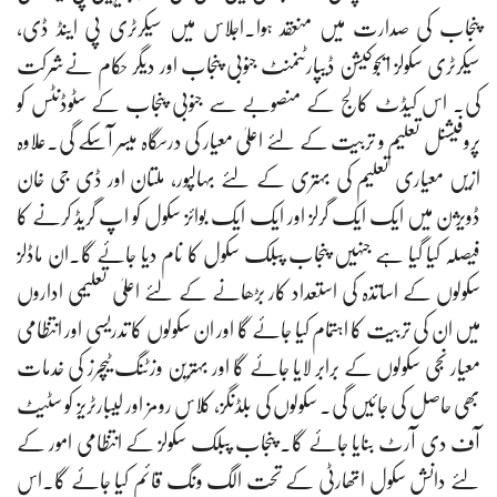
پنجاب کی صدارت میں منعقد ہوا۔اجلاس میں سیکرٹری پی اینڈ ڈی،
سیکرٹری سکولز ایجوکیشن ڈیپارٹنمنٹ جنوبی پنجاب اور دیگر حکام نےشرکت
کی۔ اس کیڈٹ کالج کے منصوبے سے جنوبی پنجاب کے سٹوڈنٹس کو
پروفیشنل تعلیم و تربیت کے لئے اعلیٰ معیار کی درسگاہ میسر آسکے گی۔علاوہ
ازیں معیاری تعلیم کی بہتری کے لئے بہالپور، ملتان اور ڈی جی خان
ڈویژن میں ایک ایک گرلز اور ایک ایک بوائز سکول کو اپ گریڈ کرنے کا
فیصلہ کیا گیا ہے جنہیں پنجاب پبلک سکول کا نام دیا جائے گا۔ان ماڈلز
سکولوں کے اساتذہ کی استعداد کار بڑھانے کے لئے اعلیٰ تعلیمی اداروں
میں ان کی تربیت کا اہتمام کیا جائے گا اور ان سکولوں کا تدریسی اور انتظامی
معیار نجی سکولوں کے برابر لایا جائے گا اور بہترین وزٹنگ ٹیچرز کی خدمات
بھی حاصل کی جائیں گی۔ سکولوں کی بلڈنگز، کلاس رومز اور لیبارٹریز کو سٹیٹ
آف دی آرٹ بنایا جائے گا۔ پنجاب پبلک سکولز کے انتظامی امور کے
لئے دانش سکول اتھارٹی کے تحت الگ ونگ قائم کیا جائے گا۔اس