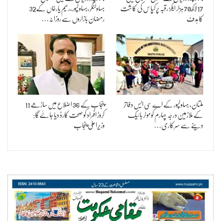
17لاکھ70ہزار ایکڑ رقبہ پر کپاس کی کاشت
بہاولنگر,بہاولپور,رحیم یارخاں کے32
کا ہدف
رمضان بازاروں سے روزانہ…
ملتان, بہاولپور کے اے سی ایس دفاتر
پنجاب کے 36 اضلاع میں ساڑھے 11
کے ملازمین درجہ چہارم کوموٹر بائیک
کروڑ افراد کو صحت کارڈ دیا جائےگا:
دینے سے سرکاری…
وزیراعلیٰ پنجاب