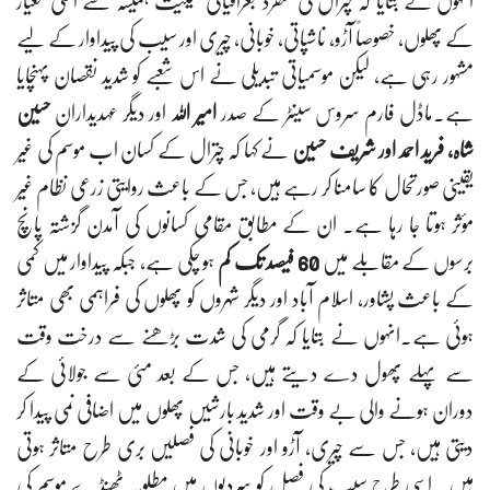
انہوں نے بتایا کہ چترال کی منفرد جغرافیائی حیثیت ہمیشہ سے اعلیٰ معیار
کے پھلوں، خصوصاً آڑو، ناشپاتی، خوبانی، چیری اور سیب کی پیداوار کے لیے
مشہور رہی ہے، لیکن موسمیاتی تبدیلی نے اس شعبے کو شدید نقصان پہنچایا
ہے۔ماڈل فارم سروس سینٹر کے صدر
امیر اللہ
اور دیگر عہدیداران
حسین
شاہ، فرید احمد اور شریف حسین
نے کہا کہ چترال کے کسان اب موسم کی غیر
یقینی صورتحال کا سامنا کر رہے ہیں، جس کے باعث روایتی زرعی نظام غیر
مؤثر ہوتا جا رہا ہے۔ ان کے مطابق مقامی کسانوں کی آمدن گزشتہ پانچ
برسوں کے مقابلے میں
60 فیصد تک کم
ہو چکی ہے، جبکہ پیداوار میں کمی
کے باعث پشاور، اسلام آباد اور دیگر شہروں کو پھلوں کی فراہمی بھی متاثر
ہوئی ہے۔انہوں نے بتایا کہ گرمی کی شدت بڑھنے سے درخت وقت
سے پہلے پھول دے دیتے ہیں، جس کے بعد مئی سے جولائی کے
دوران ہونے والی بے وقت اور شدید بارشیں پھلوں میں اضافی نمی پیدا کر
دیتی ہیں، جس سے چیری، آڑو اور خوبانی کی فصلیں بری طرح متاثر ہوتی
ہیں۔ اسی طرح سیب کی فصل کو سردیوں میں مطلوبہ ٹھنڈے موسم کی