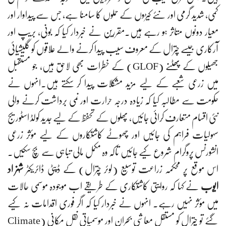
کمی، شدید گرمی اور نئے کیڑوں کے حملوں کا سامنا ہے، جس سے پیداوار اور
معیار دونوں متاثر ہو رہے ہیں۔مقررین نے خبردار کیا کہ بونی، بریپ اور
آرکاری جیسے چترال کے معروف سیب پیدا کرنے والے علاقوں کو گلیشیائی
جھیلوں کے پھٹنے (GLOF) کے خطرات بھی لاحق ہیں، جو مستقبل
میں زرعی شعبے کے لیے مزید مشکلات پیدا کر سکتے ہیں۔انہوں نے
حکومت سے مطالبہ کیا کہ زیادہ درجہ حرارت اور نمی برداشت کرنے والی
نئی اقسام متعارف کرائی جائیں، پھلوں کے تحفظ کے لیے جدید کولڈ اسٹوریج
سہولیات فراہم کی جائیں اور چھوٹے کاشتکاروں کے لیے مؤثر زرعی
انشورنس پروگرام شروع کیے جائیں تاکہ وہ مکمل مالی تباہی سے بچ سکیں۔
اس موقع پر محکمہ زراعت توسیع (لوئر چترال) کے ڈپٹی ڈائریکٹر
شہزاد
ایوب
نے کہا کہ روایتی کاشتکاری کے طریقے اب موجودہ موسمی حالات
میں مؤثر نہیں رہے۔ انہوں نے خبردار کیا کہ اگر فوری اقدامات نہ کیے
گئے تو چترال کو مستقل معاشی بحران اور موسمیاتی نقل مکانی (Climate