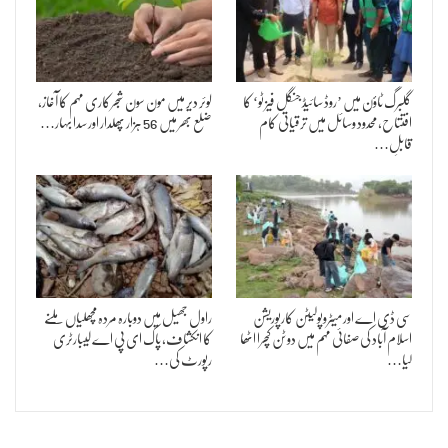
گلبرگ ٹاؤن میں ’روڈ سائیڈ جنگل فیز ٹو‘ کا
لوئر دیر میں مون سون شجرکاری مہم کا آغاز،
افتتاح، محدود وسائل میں ترقیاتی کام
ضلع بھر میں 56 ہزار پھلدار اور سدا بہار…
قابلِ…
سی ڈی اے اور میٹروپولیٹن کارپوریشن
راول جھیل میں دوبارہ مردہ مچھلیاں ملنے
اسلام آباد کی صفائی مہم میں دو ٹن کچرا اٹھا
کا انکشاف، پاک ای پی اے لیبارٹری
لیا…
رپورٹ کی…