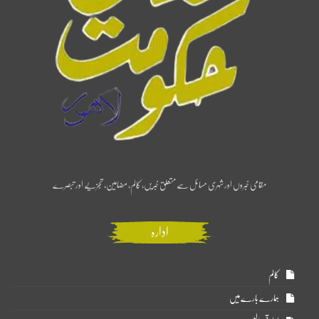
مقامی خبروں اور شہری مسائل سے متعلق خبریں، کالم، مضامین، تجزیے اور تبصرے
ادارہ
کالم
ہمارے بارے میں