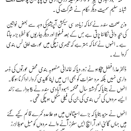
شبانہ سلیم سمیت دیگر حکام نے شرکت کی۔
وزیر صحت سندھ نے کہا کہ زیادہ سی سیکشن آپریشنز کی وجہ سے بعض خواتین
کی بچہ دانی نکالنا پڑتی ہے جس کے بعد فسٹولا اور دیگر بیماریوں کا خطرہ بڑھ جاتا
ہے۔ انہوں نے کہا کہ بہتر ہے کہ تیسری زچگی میں عورت اپنی نس بندی
کروا لے۔
ڈاکٹر عذرا فضل پیچوہو نے زور دیا کہ خاندانی منصوبہ بندی محض عورتوں کی ذمہ
داری نہیں بلکہ مرد حضرات کو بھی اس میں اپنا کلیدی کردار ادا کرنا ہوگا۔
انہوں نے بتایا کہ گزشتہ سال محکمہ بہبود آبادی سندھ نے 5 ہزار سے زائد
ایسے مردوں کی نس بندی کی جن کی فیملی مکمل ہو چکی تھی۔
انہوں نے مزید بتایا کہ بڑے اسپتالوں میں وہ علاحدہ کمرے قائم کیے گئے
ہیں جہاں گائنی اور آر ایچ ایس سنٹرز آنے والے مردوں کو میل موبلائزرز