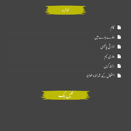
ادارہ
کالم
ہمارے بارے میں
ادارتی پالیسی
ہماری ٹیم
رابطہ کریں
استعمال کے شرائط و ضوابط
فیس بک