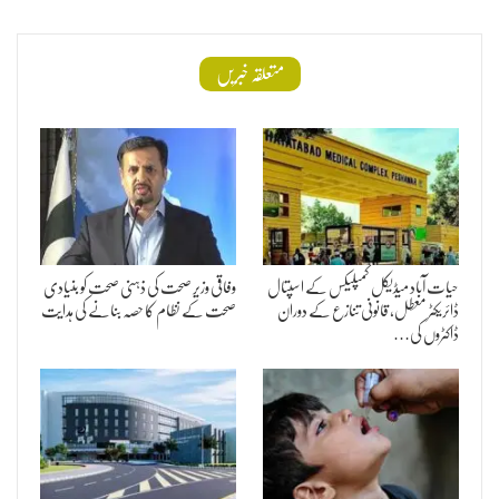
متعلقہ خبریں
حیات آباد میڈیکل کمپلیکس کے اسپتال
وفاقی وزیر صحت کی ذہنی صحت کو بنیادی
ڈائریکٹر معطل، قانونی تنازع کے دوران
صحت کے نظام کا حصہ بنانے کی ہدایت
ڈاکٹروں کی…