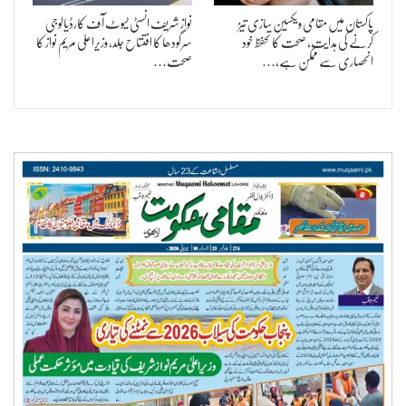
پاکستان میں مقامی ویکسین سازی تیز
نواز شریف انسٹی ٹیوٹ آف کارڈیالوجی
کرنے کی ہدایت، صحت کا تحفظ خود
سرگودھا کا افتتاح جلد، وزیراعلیٰ مریم نواز کا
انحصاری سے ممکن ہے،…
صحت…