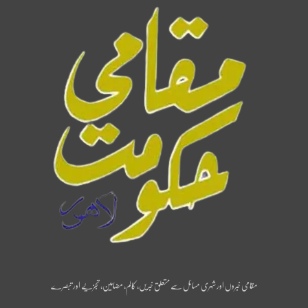
مقامی خبروں اور شہری مسائل سے متعلق خبریں، کالم، مضامین، تجزیے اور تبصرے