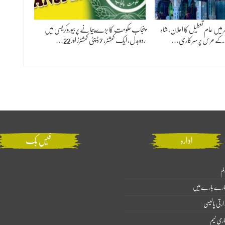
 بھر میں عام تعطیل کا اعلان، شاہ
پنجاب حکومت کا بڑے پیمانے پر بیوروکریسی میں
ؒ کے عرس پر سرکاری…
ردوبدل، ایک کمشنر، 7 ڈپٹی کمشنرز اور 22…
ادارہ
فیس بک
لم
ارے بارے میں
ارتی پالیسی
اری ٹیم