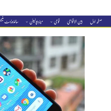
صفحہ اول
بین الاقوامی
قومی
میٹروپولیٹن
سالڈویسٹ منی
کلاسیفائیڈ