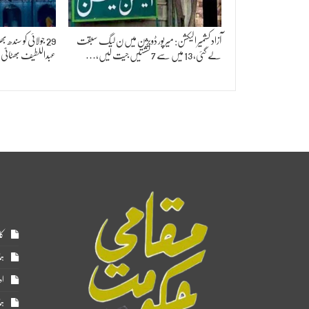
آزاد کشمیر الیکشن: میرپور ڈویژن میں ن لیگ سبقت
29 جولائی کو سندھ
لے گئی، 13 میں سے 7 نشستیں جیت لیں،…
عبداللطیف بھٹائی
کا
ہم
اد
ہم