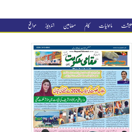
 معیشت
ماحولیات
کالم
مضامین
انٹرویوز
مواقع