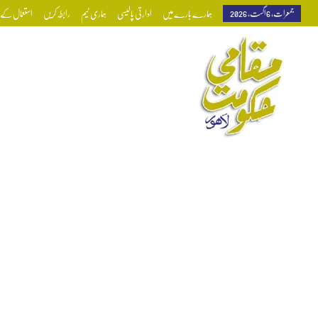
جمعرات, 6 اگست, 2026
ہمارے بارے میں
ادارتی پالیسی
ہماری ٹیم
رابطہ کریں
استعمال کے ش