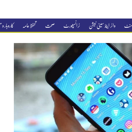
جمنٹ
واٹر اینڈ سینی ٹیشن
ٹرانسپورٹ
صحت
تحفظِ عامہ
کاروبار و