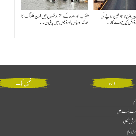
میئر کراچی نے منگھوپیر روڈ پر 412 ملین روپے کی
پنجاب اور سندھ کے متعدد شہروں میں اربن فلڈنگ کا
ہ ڈوئل کیرج وے کا…
خدشہ، دریاؤں اور ڈیموں میں پانی کی…
ادارہ
فیس بک
لم
ارے بارے میں
ارتی پالیسی
اری ٹیم