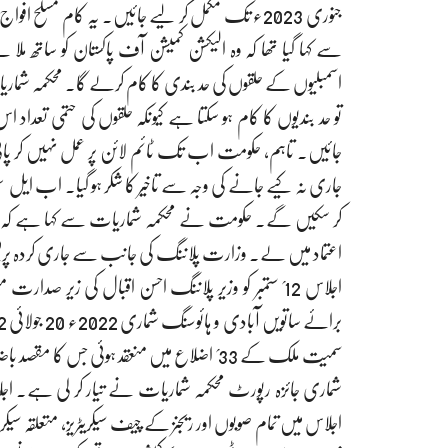
جنوری 2023ء تک مکمل کر لیے جائیں۔ یہ کام مسلح 
سے کہا گیا تھا کہ وہ الیکشن کمیشن آف پاکستان کو ساتھ ملا لے
تو حد بندیوں کا کام ہو سکتا ہے کیونکہ حلقوں کی حتمی تع
جاری نہ کیے جانے کی وجہ سے تاخیر کا شکر ہو گیا۔ اب ای
کر سکیں گے۔ حکومت نے محکمہ شماریات سے کہا ہے کہ لوگوں
اعتماد میں لے۔ وزارت پلاننگ کی جانب سے جاری کردہ پریس
اجلاس 12؍ ستمبر کو وزیر پلاننگ احسن اقبال کی زی
سمیت ملک کے 33؍ اضلاع میں منعقد ہوئی جس کا 
شماری جائزہ رپورٹ محکمہ شماریات نے تیار کر لی ہے۔ 
اجلاس میں تمام صوبوں اور ریجنز کے چیف سیکریٹریز، متعلقہ سیکریٹر