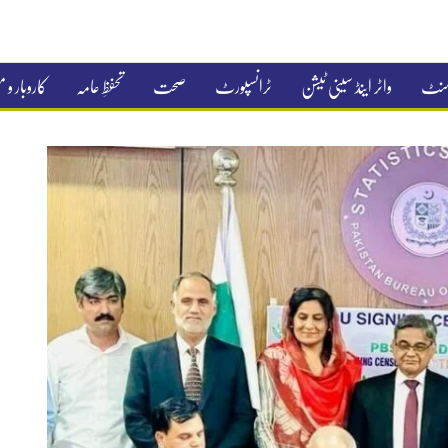
جمنٹ
واٹر اینڈ سینی ٹیشن
ٹرانسپورٹ
صحت
تحفظِ عامہ
کاروبار و