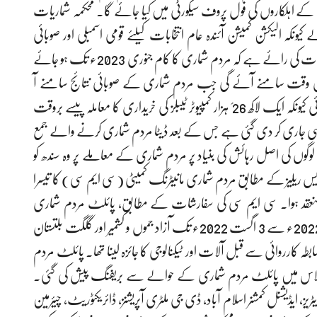
افواج کے اہلکاروں کی فول پروف سیکورٹی میں کیا جائے گا۔ محکمہ شماریات
 کیونکہ الیکشن کمیشن آئندہ عام انتخابات کیلئے قومی اسمبلی اور صوبائی
اسمبلیوں کے حلقوں کی حد بندی کا کام کرلے گا۔ محکمہ شماریات کی رائے ہے کہ مردم شماری کا کام جنوری 2023ء تک ہو جائے
داد اس وقت سامنے آئے گی جب مردم شماری کے صوبائی نتائج سامنے آ
جائیں۔ تاہم، حکومت اب تک ٹائم لائن پر عمل نہیں کر پائی کیونکہ ایک لاکھ 26؍ ہزار کمپیوٹر ٹیبلز کی خریداری کا معاملہ پیسے بروقت
ل سی جاری کر دی گئی ہے جس کے بعد ڈیٹا مردم شماری کرنے والے جمع
 کی اصل رہائش کی بنیاد پر مردم شماری کے معاملے پر وہ سندھ کو
 ریلیز کے مطابق مردم شماری مانیٹرنگ کمیٹی (سی ایم سی) کا تیسرا
ر صدارت منعقد ہوا۔ سی ایم سی کی سفارشات کے مطابق، پائلٹ مردم شماری
برائے ساتویں آبادی و ہائوسنگ شماری 2022ء 20 جولائی 2022ء سے 3 اگست 2022ء تک آزاد جموں و کشمیر اور گلگت بلتستان
مقصد باضابطہ کارروائی سے قبل آلات اور ٹیکنالوجی کا جائزہ لینا تھا۔ پائلٹ مردم
اجلاس میں پائلٹ مردم شماری کے حوالے سے بریفنگ پیش کی گئی۔
یز، ایڈیشنل کمشنر اسلام آباد، ڈی جی ملٹری آپریشنز، ڈائریکٹوریٹ، چیئرمین