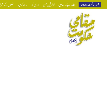
جمعہ, 7 اگست, 2026
ہمارے بارے میں
ادارتی پالیسی
ہماری ٹیم
رابطہ کریں
استعمال کے شرائط