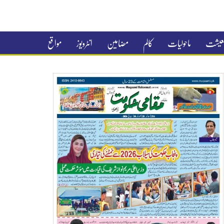
 معیشت
ماحولیات
کالم
مضامین
انٹرویوز
مواقع