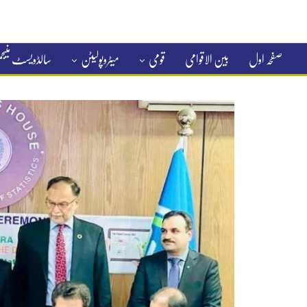
صفحہ اول
بین الاقوامی
قومی
میٹروپولیٹن
سالڈویسٹ منی
کلاسیفائیڈ