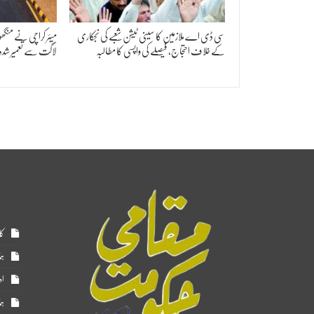
سی ڈی اے ملازمین کا سینی ٹیشن شعبے کی نجکاری
کے خلاف احتجاج، فیصلے کی واپسی کا مطالبہ
لاگت سے تعمیر شد
کا
ہم
اد
ہم