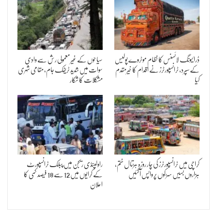
ڈرائیونگ لائسنس کا نظام موٹروے پولیس
سیاحوں کے غیرمعمولی رش سے وادی
کے سپرد، ٹرانسپورٹرز نے اقدام کا خیرمقدم
سوات میں شدید ٹریفک جام، مقامی شہری
کیا
مشکلات کا شکار
کراچی میں ٹرانسپورٹرز کی چار روزہ ہڑتال ختم،
راولپنڈی ریجن میں پبلک ٹرانسپورٹ
ہزاروں بسیں سڑکوں پر واپس آگئیں
کے کرایوں میں 12 سے 18 فیصد کمی کا
اعلان