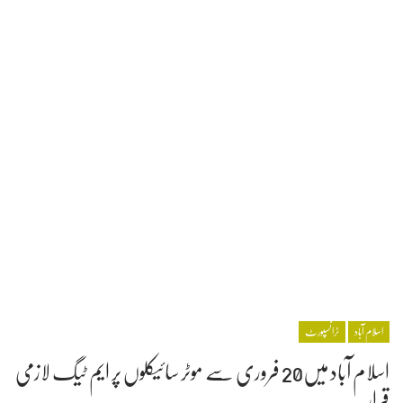
اسلام آباد
ٹرانسپورٹ
اسلام آباد میں20 فروری سے موٹر سائیکلوں پر ایم ٹیگ لازمی
قرار