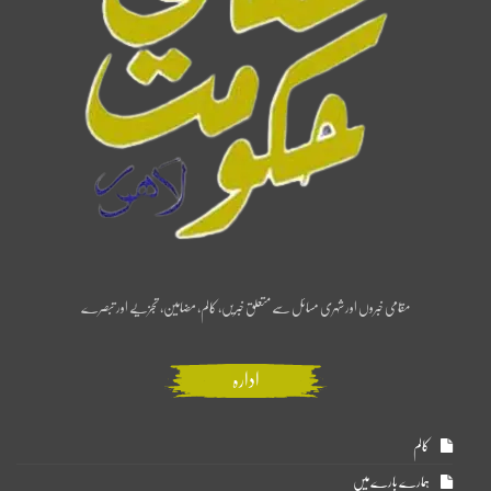
مقامی خبروں اور شہری مسائل سے متعلق خبریں، کالم، مضامین، تجزیے اور تبصرے
ادارہ
کالم
ہمارے بارے میں