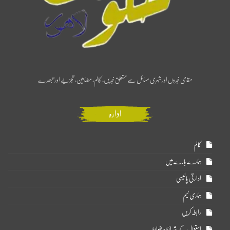
مقامی خبروں اور شہری مسائل سے متعلق خبریں، کالم، مضامین، تجزیے اور تبصرے
ادارہ
کالم
ہمارے بارے میں
ادارتی پالیسی
ہماری ٹیم
رابطہ کریں
استعمال کے شرائط و ضوابط