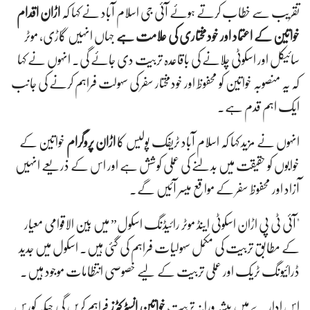
تقریب سے خطاب کرتے ہوئے آئی جی اسلام آباد نے کہا کہ
اڑان اقدام
خواتین کے اعتماد اور خودمختاری کی علامت ہے
جہاں انہیں گاڑی، موٹر
سائیکل اور اسکوٹی چلانے کی باقاعدہ تربیت دی جائے گی۔ انہوں نے کہا
کہ یہ منصوبہ خواتین کو محفوظ اور خودمختار سفر کی سہولت فراہم کرنے کی جانب
ایک اہم قدم ہے۔
انہوں نے مزید کہا کہ اسلام آباد ٹریفک پولیس کا
اڑان پروگرام
خواتین کے
خوابوں کو حقیقت میں بدلنے کی عملی کوشش ہے اور اس کے ذریعے انہیں
آزاد اور محفوظ سفر کے مواقع میسر آئیں گے۔
"آئی ٹی پی اڑان اسکوٹی اینڈ موٹر رائیڈنگ اسکول” میں بین الاقوامی معیار
کے مطابق تربیت کی مکمل سہولیات فراہم کی گئی ہیں۔ اسکول میں جدید
ڈرائیونگ ٹریک اور عملی تربیت کے لیے خصوصی انتظامات موجود ہیں۔
اس ادارے میں پیشہ ورانہ تربیت
خواتین انسٹرکٹرز
فراہم کریں گی جبکہ کورس