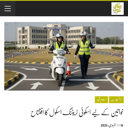
ٹرانسپورٹ
اسلام آباد
خواتین کے لیے اسکوٹی ٹریننگ اسکول کا افتتاح
18 فروری, 2026
On