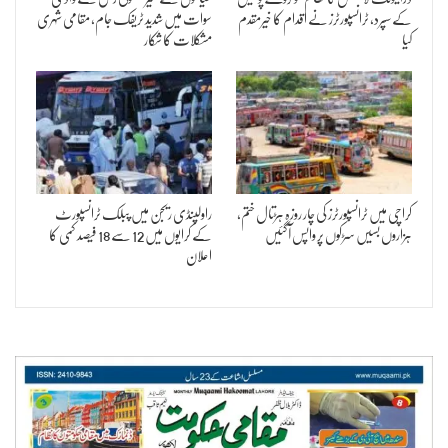
کے سپرد، ٹرانسپورٹرز نے اقدام کا خیرمقدم
سوات میں شدید ٹریفک جام، مقامی شہری
کیا
مشکلات کا شکار
کراچی میں ٹرانسپورٹرز کی چار روزہ ہڑتال ختم،
راولپنڈی ریجن میں پبلک ٹرانسپورٹ
ہزاروں بسیں سڑکوں پر واپس آگئیں
کے کرایوں میں 12 سے 18 فیصد کمی کا
اعلان