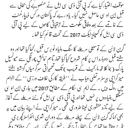
مؤقف اختیار کیا ہے کہ پی آئی ڈی سی ایل نے منصوبے کی بحالی سے
قبل این او سی حاصل نہیں کیا۔ یاد رہے کہ پاکستان ورکس ڈیپارٹمنٹ
کے خاتمے کے بعد وفاقی حکومت نے ترقیاتی کاموں کے لیے پی آئی
ڈی سی ایل کو کمپنیز ایکٹ 2017 کے تحت قائم کیا تھا۔
گرین لائن کے توسیعی مرحلے کا سنگ بنیاد نو برس قبل رکھا گیا تھا اور دو
ہفتے قبل دوبارہ اس پر کام شروع کیا گیا تھا، تاہم نمائش چورنگی سے میونسپل
پارک (جما کلاتھ مارکیٹ کے قریب) تک تعمیراتی سرگرمیاں گزشتہ ہفتے
میئر کراچی بیرسٹر مرتضیٰ وہاب نے ’’طریقہ کار کی خلاف ورزی‘‘ کے الزام
میں روک دیں۔ کے ایم سی حکام کے مطابق 2017 میں جاری این او سی
مستقل بنیادوں پر نہیں تھا اور پی آئی ڈی سی ایل کو نئے مرحلے کے آغاز
کے لیے تازہ منظوری لینا ضروری تھی۔ میئر کراچی نے اپنے بیان میں یہ
بھی کہا کہ گرین لائن کے پہلے مرحلے کے دوران شہری انفراسٹرکچر بری
طرح متاثر ہوا تھا جس کی بحالی آج تک نہیں کی گئی۔ ان کے مطابق دیگر