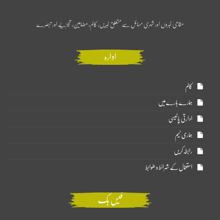
مقامی خبروں اور شہری مسائل سے متعلق خبریں، کالم، مضامین، تجزیے اور تبصرے
ادارہ
کالم
ہمارے بارے میں
ادارتی پالیسی
ہماری ٹیم
رابطہ کریں
استعمال کے شرائط و ضوابط
فیس بک