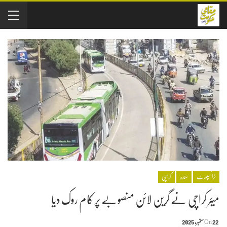
ٹرانسپورٹ
سندھ
کراچی
میئر کراچی نے گرین لائن منصوبے پر کام روک دیا
22 ستمبر, 2025
On