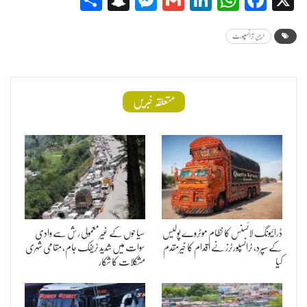
اربن ترانسپورٹ
متعلقہ خبریں
ڈرائیونگ لائسنس کا نظام موٹروے پولیس
سیاحوں کے غیرمعمولی رش سے وادی
کے سپرد، ٹرانسپورٹرز نے اقدام کا خیرمقدم
سوات میں شدید ٹریفک جام، مقامی شہری
کیا
مشکلات کا شکار