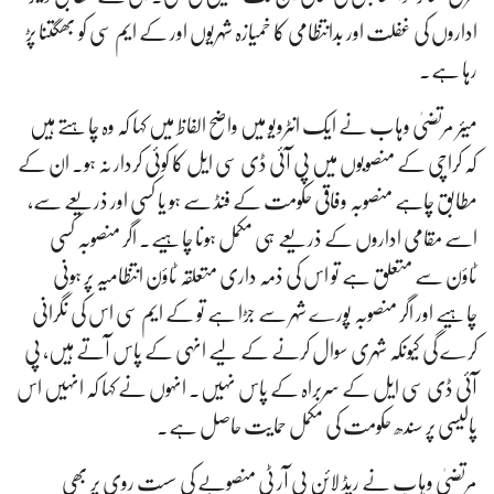
اداروں کی غفلت اور بدانتظامی کا خمیازہ شہریوں اور کے ایم سی کو بھگتنا پڑ
رہا ہے۔
میئر مرتضیٰ وہاب نے ایک انٹرویو میں واضح الفاظ میں کہا کہ وہ چاہتے ہیں
کہ کراچی کے منصوبوں میں پی آئی ڈی سی ایل کا کوئی کردار نہ ہو۔ ان کے
مطابق چاہے منصوبہ وفاقی حکومت کے فنڈ سے ہو یا کسی اور ذریعے سے،
اسے مقامی اداروں کے ذریعے ہی مکمل ہونا چاہیے۔ اگر منصوبہ کسی
ٹاؤن سے متعلق ہے تو اس کی ذمہ داری متعلقہ ٹاؤن انتظامیہ پر ہونی
چاہیے اور اگر منصوبہ پورے شہر سے جڑا ہے تو کے ایم سی اس کی نگرانی
کرے گی کیونکہ شہری سوال کرنے کے لیے انہی کے پاس آتے ہیں، پی
آئی ڈی سی ایل کے سربراہ کے پاس نہیں۔ انہوں نے کہا کہ انہیں اس
پالیسی پر سندھ حکومت کی مکمل حمایت حاصل ہے۔
مرتضیٰ وہاب نے ریڈ لائن بی آر ٹی منصوبے کی سست روی پر بھی