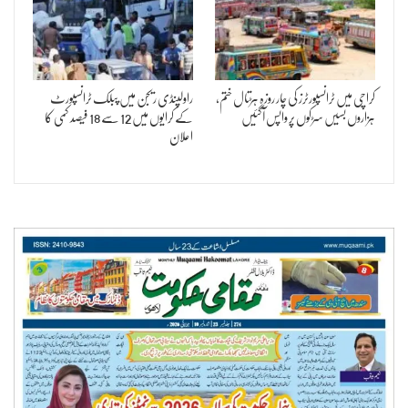
کراچی میں ٹرانسپورٹرز کی چار روزہ ہڑتال ختم،
راولپنڈی ریجن میں پبلک ٹرانسپورٹ
ہزاروں بسیں سڑکوں پر واپس آگئیں
کے کرایوں میں 12 سے 18 فیصد کمی کا
اعلان