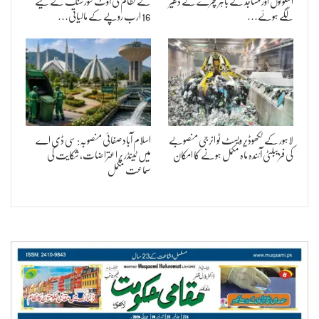
اسکولوں اور مساجد کے باہر کچرے کے ڈھیر
کے نظام کی آؤٹ سورسنگ کے لیے
لگے ہوئے…
16 ارب روپے کے مالیاتی…
لاہور کے لکھوڈیر ویسٹ ٹو انرجی منصوبے
اسلام آباد صفائی منصوبہ: سی ڈی اے
کی فزیبلٹی آئندہ ماہ مکمل ہونے کا امکان
میں ٹینڈر پر اعتراضات، شکایت کی
سماعت مکمل