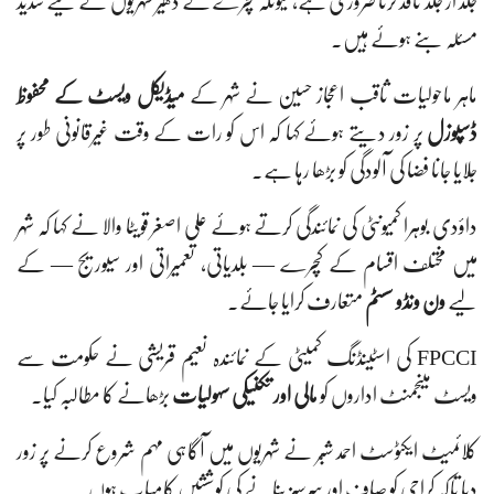
جلد از جلد نافذ کرنا ضروری ہے، کیونکہ کچرے کے ڈھیر شہریوں کے لیے شدید
مسئلہ بنے ہوئے ہیں۔
ماہر ماحولیات ثاقب اعجاز حسین نے شہر کے
میڈیکل ویسٹ کے محفوظ
ڈسپوزل
پر زور دیتے ہوئے کہا کہ اس کو رات کے وقت غیرقانونی طور پر
جلایا جانا فضا کی آلودگی کو بڑھا رہا ہے۔
داؤدی بوہرا کمیونٹی کی نمائندگی کرتے ہوئے علی اصغر قویٹا والا نے کہا کہ شہر
میں مختلف اقسام کے کچرے — بلدیاتی، تعمیراتی اور سیوریج — کے
لیے
ون ونڈو سسٹم
متعارف کرایا جائے۔
FPCCI کی اسٹینڈنگ کمیٹی کے نمائندہ نعیم قریشی نے حکومت سے
ویسٹ مینجمنٹ اداروں کو
مالی اور تکنیکی سہولیات
بڑھانے کا مطالبہ کیا۔
کلائمیٹ ایکٹوسٹ احمد شبّر نے شہریوں میں آگاہی مہم شروع کرنے پر زور
دیا تاکہ کراچی کو صاف اور سرسبز بنانے کی کوششیں کامیاب ہوں۔