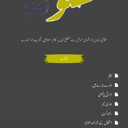
مقامی خبروں اور شہری مسائل سے متعلق خبریں، کالم، مضامین، تجزیے اور تبصرے
ادارہ
کالم
ہمارے بارے میں
ادارتی پالیسی
ہماری ٹیم
رابطہ کریں
استعمال کے شرائط و ضوابط