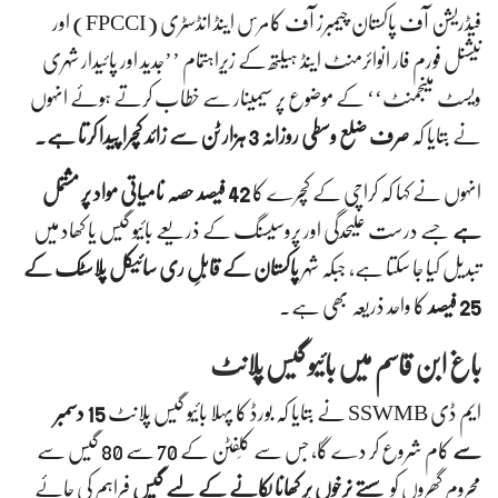
فیڈریشن آف پاکستان چیمبرز آف کامرس اینڈ انڈسٹری (FPCCI) اور
نیشنل فورم فار انوائرمنٹ اینڈ ہیلتھ کے زیرِاہتمام ’’جدید اور پائیدار شہری
ویسٹ مینجمنٹ‘‘ کے موضوع پر سیمینار سے خطاب کرتے ہوئے انہوں
نے بتایا کہ
صرف ضلع وسطی روزانہ 3 ہزار ٹن سے زائد کچرا پیدا کرتا ہے۔
انہوں نے کہا کہ کراچی کے کچرے کا
42 فیصد حصہ نامیاتی مواد پر مشتمل
ہے
جسے درست علیحدگی اور پروسیسنگ کے ذریعے بائیو گیس یا کھاد میں
تبدیل کیا جا سکتا ہے، جبکہ شہر
پاکستان کے قابلِ ری سائیکل پلاسٹک کے
25 فیصد
کا واحد ذریعہ بھی ہے۔
باغ ابن قاسم میں بائیو گیس پلانٹ
ایم ڈی SSWMB نے بتایا کہ بورڈ کا پہلا بائیو گیس پلانٹ
15 دسمبر
سے
کام شروع کر دے گا، جس سے کلِفٹن کے 70 سے 80 گیس سے
محروم گھروں کو
سستے نرخوں پر کھانا پکانے کے لیے گیس
فراہم کی جائے