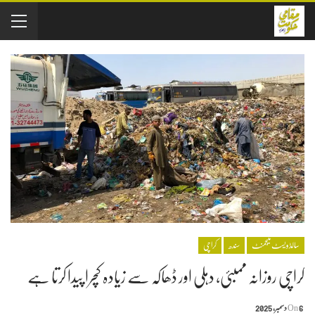
سالڈویسٹ منیجمنٹ
سندھ
کراچی
کراچی روزانہ ممبئی، دہلی اور ڈھاکہ سے زیادہ کچرا پیدا کرتا ہے
6 دسمبر, 2025
On