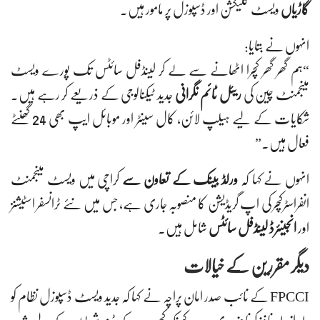
گاڑیاں
ویسٹ کلیکشن اور ڈسپوزل پر مامور ہیں۔
انہوں نے بتایا:
“ہم گھر گھر کچرا اٹھانے سے لے کر لینڈفل سائٹس تک پورے ویسٹ
مینجمنٹ چین کی
ریئل ٹائم نگرانی
جدید ٹیکنالوجی کے ذریعے کر رہے ہیں۔
شکایات کے لیے ہیلپ لائن، کال سینٹر اور موبائل ایپ بھی 24 گھنٹے
فعال ہیں۔”
انہوں نے کہا کہ
ورلڈ بینک کے تعاون سے
کراچی میں ویسٹ مینجمنٹ
انفراسٹرکچر کی اپ گریڈیشن کا منصوبہ جاری ہے، جس میں نئے ٹرانسفر اسٹیشنز
اور
انجینئرڈ لینڈفل سائٹس
شامل ہیں۔
دیگر مقررین کے خیالات
FPCCI کے نائب صدر امان پراچہ نے کہا کہ جدید ویسٹ ڈسپوزل نظام کو