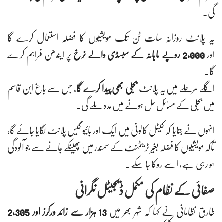
گی۔
یہ پلانٹ روزانہ سات ٹن تک مویشیوں کا فضلہ استعمال کرے گا
اور
2,000 روپے ماہانہ کے سبسڈی والے نرخ
پر ایندھن فراہم کرے
گا۔
اگلے مرحلے میں یہ پلانٹ
بجلی بھی پیدا کرے گا
، جس سے باغ ابن قاسم
میں بجلی کے مسائل حل ہونے میں مدد ملے گی۔
انہوں نے بتایا کہ کیٹل کالونی میں ایک اور بائیو گیس پلانٹ لگایا جائے گا،
تاکہ مویشیوں کا فضلہ بغیر ٹریٹمنٹ کے سمندر میں پھینکے جانے سے جو آلودگی
ہو رہی ہے، اسے روکا جا سکے۔
صفائی کے نظام کی مکمل ڈیجیٹل نگرانی
طارق نظامانی نے کہا کہ شہر بھر میں
13 ہزار سے زائد ورکرز اور 2,305