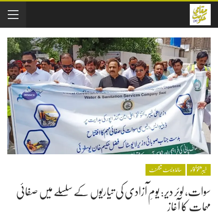
خیبر پختونخواہ
سالڈویسٹ منیجمنٹ
سوات، لوئر دیر: یومِ آزادی کی تیاریوں کے سلسلے میں صفائی
مہمات کا آغاز