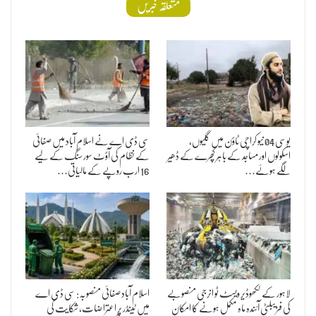
متعلقہ خبریں
یوسی 04 نیو کراچی ٹاؤن میں گلیوں،
سی ڈی اے نے اسلام آباد میں صفائی
اسکولوں اور مساجد کے باہر کچرے کے ڈھیر
کے نظام کی آؤٹ سورسنگ کے لیے
لگے ہوئے…
16 ارب روپے کے مالیاتی…
لاہور کے لکھوڈیر ویسٹ ٹو انرجی منصوبے
اسلام آباد صفائی منصوبہ: سی ڈی اے
کی فزیبلٹی آئندہ ماہ مکمل ہونے کا امکان
میں ٹینڈر پر اعتراضات، شکایت کی