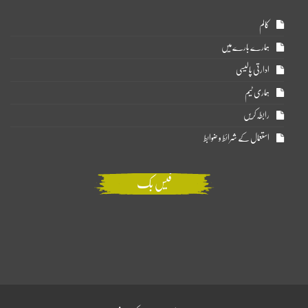
کالم
ہمارے بارے میں
ادارتی پالیسی
ہماری ٹیم
رابطہ کریں
استعمال کے شرائط و ضوابط
فیس بک