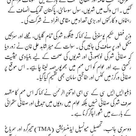
گئیں۔ اس واک میں شہریوں، سول سوسائٹی، پاکستان تحریک انصاف کے
رہنماؤں و کارکنوں اور بڑی تعداد میں مقامی افراد نے شرکت کی۔
وزیر فضل حکیم یوسفزئی نے کہا کہ مینگورہ شہر کی تمام گلیاں، محلے اور سڑکیں
مکمل طور پر صاف کی جائیں گی۔ سوات کے میئر شاہد علی خان نے زور دیا
کہ صفائی شہر کی خوبصورتی اور شہریوں کی صحت کے لیے بنیادی حیثیت
رکھتی ہے اور عوام کو اس مہم میں بھرپور حصہ لینا چاہیے۔ اس موقع پر
صفائی ورکرز میں کٹس اور حفاظتی سامان بھی تقسیم کیا گیا۔
ڈبلیو ایس ایس سی کے سی ای او تنویر الرحمٰن نے کہا کہ اس مہم کا مقصد
صرف شہر کی صفائی نہیں بلکہ عوام میں رویوں میں تبدیلی اور صفائی ستھرائی
کے بارے میں شعور اجاگر کرنا ہے۔
دوسری جانب، تحصیل میونسپل ایڈمنسٹریشن (TMA) تیمرگرہ اور سمرباغ