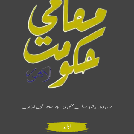
مقامی خبروں اور شہری مسائل سے متعلق خبریں، کالم، مضامین، تجزیے اور تبصرے
ادارہ