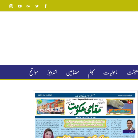
 معیشت
ماحولیات
کالم
مضامین
انٹرویوز
مواقع