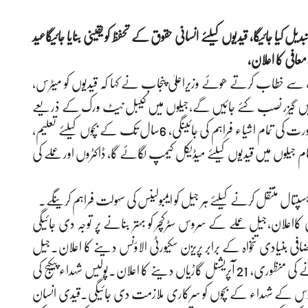
کو تبدیل کیا جائیگا، قیدیوں کیلئے انسانی حقوق کے تحفظ کو یقینی بنایا جائیگاعید
ے خطاب کرتے ھوئے وزیراعلیٰ پنجاب نے کہا کہ قیدیوں کو میٹرس،
یلوں میں گیزر نصب کئے جائیں گے،جیلوں میں کیبل نیٹ ورک کے ذریعے
نیوز اور انٹرٹینمنٹ چینل دکھائے جائینگے.خواتین قیدیوں کو ضرورت کی تمام اشیاء فراہم کی جائینگی، 6سال تک کے بچوں کیلئے تعلیم،
 تمام جیلوں میں قیدیوں کیلئے میڈیکل کیمپ لگائے گا، ڈاکٹروں اور عملے کی
کو ہسپتال منتقل کرنے کیلئے ہر جیل کو ایمبولینس کی سہولت فراہم کرینگے۔
 کااعلان،جیل عملے کے سروس سٹرکچر کو بہتر بنانے پر توجہ دی جائیگی
اضافی بنیادی تنخواہ کے برابر پریزن سکیورٹی الاؤنس دینے کا اعلان.جیل
وارڈن، ہیڈ وارڈن اور چیف وارڈن کی پوسٹوں کو اپ گریڈ کرنے کی منظوری، 21 آپریشنل گاڑیاں دینے کا اعلان.پولیس شہداء پیکیج کی
ن سروس کے شہداء کے بچوں کو سرکاری ملازمت دی جائیگی.قیدی انسان