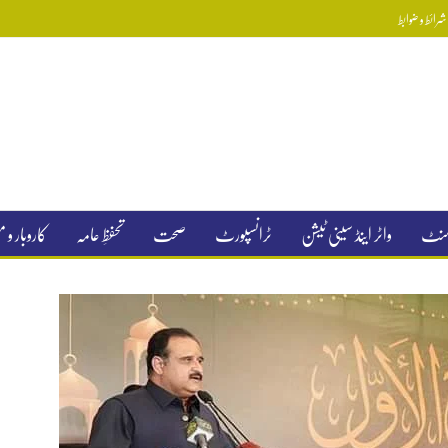
رائط و ضوابط
جمنٹ
واٹر اینڈ سینی ٹیشن
ٹرانسپورٹ
صحت
تحفظِ عامہ
کاروبار و