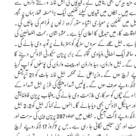
وئے مزید بیرکس بھی بنائیں گے۔قیدیوں کی اہل خانہ و رشتے داروں سے
 ہیں۔جیلوں میں قیدیوں کیلئے کنٹین ایک بڑا مسئلہ تھا، جہاں پر مجبور
یل میں کنٹین پر معیاری اشیاء مقرر کردہ نرخوں پر فراہم کی جائیں گی۔
کے اوقات کار میں تبدیلی کا اعلان کیا ہے۔عشرہ شان رحمت اللعالمینؐ کی
گیا ہے۔جیل عملے کے سروس سٹرکچر کو بہتر بنانے پر توجہ دی جائے گی۔
ے ساتھ ایک اضافی بنیادی تنخواہ کے برابر پریزن سکیورٹی الاؤنس دینے کا
تقریباً2 ارب 77 کروڑروپے خرچ ہوں گے۔جیل وارڈن، ہیڈ وارڈن اور چیف وارڈن کی پوسٹوں کو اپ گریڈ
کرنے کی منظوری دے دی ہے،جس پر 9 کروڑ 24 لاکھ روپے خرچ ہوں گے۔وزیراعلیٰ نے محکمہ جیل خانہ جات کو 21 آپریشنل
گاڑیاں دینے کا اعلان کرتے ہوئے بتایا کہ اس پر 10 کروڑ 64 لاکھ روپے صرف ہوں گے۔پولیس شہداء پیکیج کی طرز پر جیل شہداء کے
ہداء کے بچوں کو سرکاری ملازمت دی جائے گی۔پنجاب پریزن فاؤنڈیشن
کے اشتراک سے جیل ملازمین کے بچوں کو سکالرشپ، جہیز فنڈاور میڈیکل الاؤنس بھی دیا جائے گا۔انہوں نے کہا کہ جیل کو 2، 2 جیل
وین دی جائینگی۔ 72 وینز کی فراہمی پر مجموعی طو رپر 91 کروڑ 40 لاکھ روپے لاگت آئیگی۔ جیلوں میں موجود 287 پریزن وین کی مرمت اور
بحالی کا کام کیا جا رہا ہے۔ ان میں قیدیوں کیلئے پنکھے، ایگزاسٹ اور نئی سیٹیں لگائی جا رہی ہے.جس پر 7کروڑ 17 لاکھ روپے خرچ