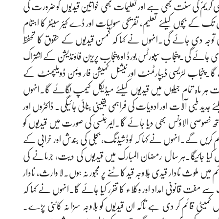
ی کریمؐ کی سنت بھی ہے اور تعلیمات بھی خواتین قیدیوں کو ضرورت کی
یاء فراہم کی جائیں گی۔خواتین قیدیوں کے ساتھ 6سال تک کے بچوں کیلئے تعلیم، تفریحی سہولیات اور ڈے کیئر سینٹر کا اہتمام
صی توجہ دی جائے گی۔انہوں نے کہا کہ کمسن قیدیوں کے حقوق کا تحفظ
 دی جائے گی۔پنجاب سپورٹس بورڈ اورپنجاب پریزن فاؤنڈیشن کے اشتراک
ئے گا۔پنجاب لٹریسی ڈیپارٹمنٹ اور نیشنل کمیشن فار ویمن ڈویلپمنٹ کے
 صحت ہر ماہ تمام جیلوں میں قیدیوں کیلئے میڈیکل کیمپ لگائے گا۔انہوں
ے جدید طبی آلات اور ادویات کی فراہمی یقینی بنائی جائیگی۔ ڈاکٹروں اور
کے ساتھ خصوصی الاؤنس بھی دیا جائے گا۔ایمرجنسی کی صورت میں قیدیوں کو
اہم کریں گے۔انہوں نے کہا کہ لوڈشیڈنگ، بجلی کی بندش اور خرابی کے
منتقل کیا جائیگا۔ہر سال رمضان المبارک میں قیدیوں کی دیت، جرمانے کی
رائم میں ملوث نادار قیدی بلاوجہ قید کاٹنے پر مجبور نہ ہوں۔لا وارث، نادار
 سے مفت قانونی امداد اور وکلاء کا تقرر کیا جائے گا۔انہوں نے کہا کہ
رول کمیٹی قائم کر دی ہے تاکہ ان قیدیوں کو بلاوجہ سزا نہ کاٹنی پڑے۔