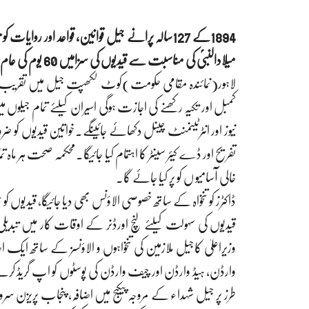
1894کے 127سالہ پرانے جیل قوانین، قواعد اور روایات 
میلادالنبیؐ کی مناسبت سے قیدیوں کی سزامیں 60 یوم کی عام معافی کا اعلان،
لاہور(نمائندہ مقامی حکومت)کوٹ لکھپت جیل میں تقریب س
کمبل اور تکیہ رکھنے کی اجازت ہوگی اسیران کیلئے تمام ج
تفریح اور ڈے کیئر سینٹر کا اہتمام کیا جائیگا.محکمہ صحت ہر ماہ
خالی آسامیو ں کو پر کیا جائے گا۔
ڈاکٹرز کو تنخواہ کے ساتھ خصوصی الاؤنس بھی دیا جائیگا، قیدیوں 
قیدیوں کی سہولت کیلئے لنچ اورڈنر کے اوقات کار میں تبدیلی
وزیراعلیٰ کاجیل ملازمین کی تنخواہوں و الاؤنسز کے ساتھ ایک 
طرز پر جیل شہداء کے مروجہ پیکیج میں اضافہ، پنجاب پریز