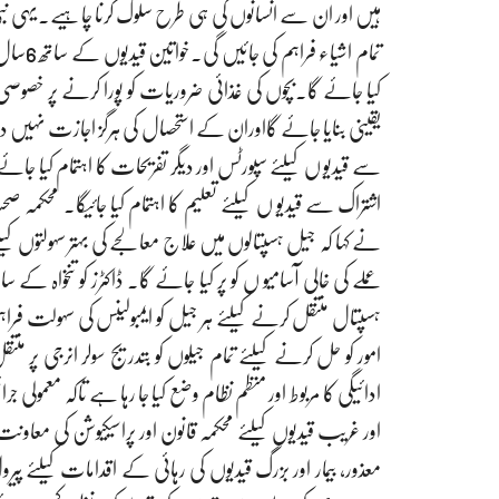
ہیں اور ان سے انسانوں کی ہی طرح سلوک کرنا چاہیے۔یہی نب
تمام اش
کیا جائے گا۔بچوں کی غذائی ضروریات کو پورا کرنے پر خصو
یقینی بنایا جائے گااوران کے استحصال کی ہرگز اجازت نہیں
سے قیدیو ں کیلئے سپورٹس اور دیگر تفریحات کا اہتمام کیا جا
اشتراک سے قیدیو ں کیلئے تعلیم کا اہتمام کیا جائیگا۔ محکمہ
نے کہا کہ جیل ہسپتالوں میں علاج معالجے کی بہتر سہولتوں کیلئ
عملے کی خالی آسامیو ں کو پر کیا جائے گا۔ ڈاکٹرز کو تنخواہ 
ہسپتال منتقل کرنے کیلئے ہر جیل کو ایمبولینس کی سہولت فر
امور کو حل کرنے کیلئے تمام جیلوں کو بتدریج سولر انرجی پر 
ادائیگی کا مربوط اور منظم نظام وضع کیا جا رہا ہے تاکہ معمولی ج
اور غریب قیدیوں کیلئے محکمہ قانون اور پراسیکیوشن کی معاونت
معذور، بیمار اور بزرگ قیدیوں کی رہائی کے اقدامات کیلئے پی