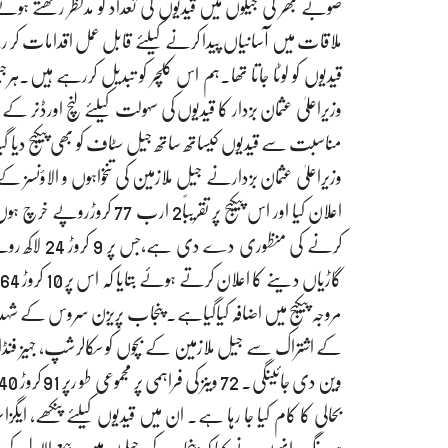
صوبے بھر کی جیلوں میں قیدیوں کی تعداد کو مدنظر رکھتے ہ
ملاقات میں آسانیاں پیدا کرنے کیلئے قابل عمل اقدامات کر رہے
قیدیوں کو لوٹا جاتا تھا۔ہم اس کلچر کو تبدیل کررہے ہیں۔ہرج
وزیراعلیٰ عثمان بزدار کا قیدیوں کی سہولت کیلئے لنچ اورڈنر 
مناسبت سے قیدیوں کیساتھ ساتھ جیل سٹاف کو بھی پیکیج دیا 
وزیراعلیٰ عثمان بزدارنے جیل ملازمین کی تنخواہوں و الاؤنسز ک
اعلان کیا اور اس پیکیج پر 
مروجہ پیکیج میں اضافہ کیاگیاہے۔ پنجاب پریزن سروس کے ش