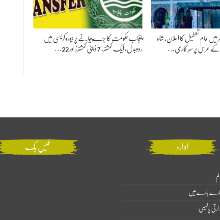
 بھر میں عام تعطیل کا اعلان، شاہ
پنجاب حکومت کا بڑے پیمانے پر بیوروکریسی میں
ؒ کے عرس پر سرکاری…
ردوبدل، ایک کمشنر، 7 ڈپٹی کمشنرز اور 22…
ادارہ
فیس بک
لم
ارے بارے میں
ارتی پالیسی