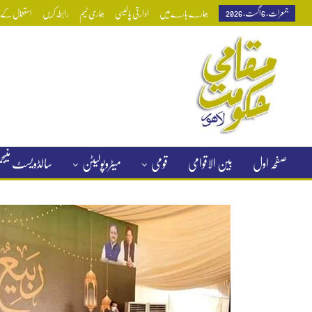
جمعرات, 6 اگست, 2026
ہمارے بارے میں
ادارتی پالیسی
ہماری ٹیم
رابطہ کریں
استعمال کے ش
صفحہ اول
بین الاقوامی
قومی
میٹروپولیٹن
سالڈویسٹ منی
کلاسیفائیڈ