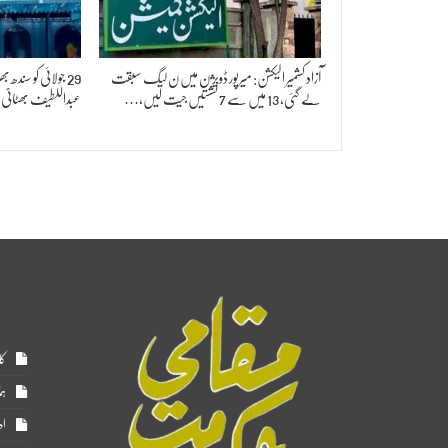
آزاد کشمیر الیکشن: میرپور ڈویژن میں ن لیگ سبقت
29 جولائی کو سندھ
لے گئی، 13 میں سے 7 نشستیں جیت لیں،…
عبداللطیف بھٹائی
کا
ہم
اد