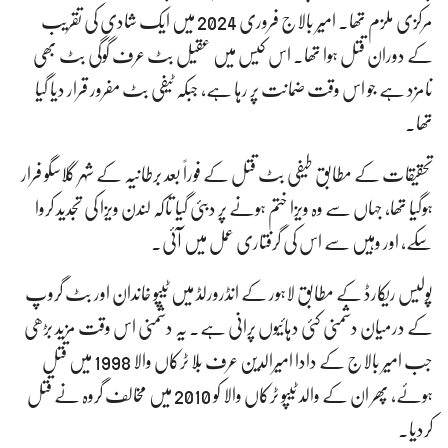
مرکزی ملزم تھا۔ امیر بالاج فروری 2024 میں ایک شادی کی تقریب
کے دوران قتل ہوا تھا۔ اس کیس میں عقیل بٹ عرف گوگی بٹ بھی
نامزد ہے جو اس وقت ضمانت پر رہا ہے، جبکہ ٹیفی بٹ مفرور قرار دیا گیا
تھا۔
تحقیقات کے مطابق طیفی بٹ قتل کے فوراً بعد برطانیہ کے شہر گلاسگو فرار
ہوگیا تھا، جہاں سے وہ ویزا ختم ہونے پر دبئی گیا تاکہ لندن ویزا کی تجدید کروا
سکے، اور وہیں سے اس کی گرفتاری عمل میں آئی۔
پولیس ریکارڈ کے مطابق لاہور کے انڈرورلڈ میں ٹیپو خاندان اور بٹ گروپ
کے درمیان دشمنی کئی دہائیوں پرانی ہے۔ یہ دشمنی اس وقت مزید بڑھی
جب امیر بالاج کے دادا امیرالدین عرف بلا ٹرکاں والا 1998 میں قتل
ہوئے، پھر ان کے والد ٹیپو ٹرکاں والا کو 2010 میں مخالف گروہ نے قتل
کردیا۔