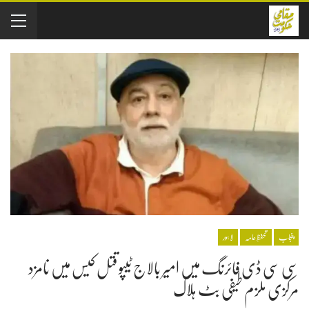
پنجاب
تحفظِ عامہ
لاہور
سی سی ڈی فائرنگ میں امیر بالاج ٹیپو قتل کیس میں نامزد
مرکزی ملزم طیفی بٹ ہلاک