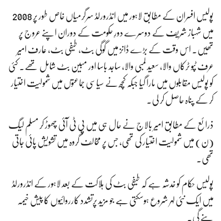
پولیس افسران کے مطابق لاہور میں انڈرورلڈ سرگرمیاں خاص طور پر 2008
میں شہباز شریف کے دوسرے دورِ حکومت کے دوران اپنے عروج پر
تھیں۔ اس وقت کے بڑے ڈانز میں گوگی بٹ، طیفی بٹ، عارف امیر
عرف ٹپو ٹرکاں والا، سعید لمبی والا، ساجد باسا اور مبین بٹ شامل تھے۔ کئی
کو پولیس مقابلوں میں مارا گیا جبکہ کچھ نے سیاسی جماعتوں میں شمولیت اختیار
کر کے پناہ حاصل کر لی۔
ذرائع کے مطابق امیر بالاج نے حال ہی میں پی ٹی آئی چھوڑ کر مسلم لیگ
(ن) میں شمولیت اختیار کی تھی، جس پر مخالف گروہ میں تشویش پائی جاتی
تھی۔
پولیس حکام کو خدشہ ہے کہ طیفی بٹ کی ہلاکت کے بعد لاہور کے انڈرورلڈ
میں ایک نئی لہر شروع ہوسکتی ہے جو مزید پرتشدد کارروائیوں کا پیش خیمہ
بنے گی۔