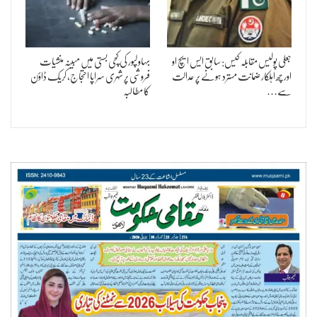
جعلی پولیس مقابلہ کیس: سابق ایس ایچ او
بہاولپور کی کچی بستی میں مبینہ منشیات
اور چھ اہلکار ضمانت مسترد ہونے پر عدالت
فروشی پر شہری سراپا احتجاج، کریک ڈاؤن
سے…
کا مطالبہ