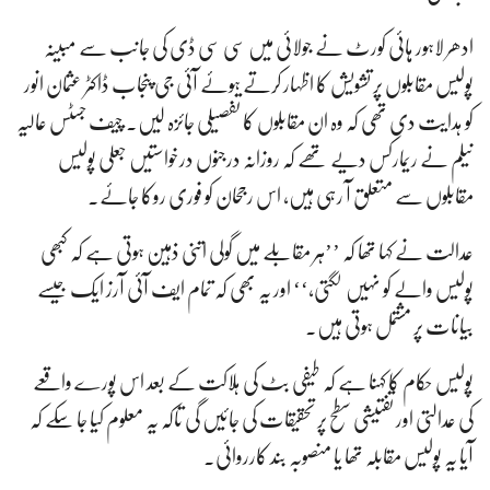
ادھر لاہور ہائی کورٹ نے جولائی میں سی سی ڈی کی جانب سے مبینہ
پولیس مقابلوں پر تشویش کا اظہار کرتے ہوئے آئی جی پنجاب ڈاکٹر عثمان انور
کو ہدایت دی تھی کہ وہ ان مقابلوں کا تفصیلی جائزہ لیں۔ چیف جسٹس عالیہ
نیلم نے ریمارکس دیے تھے کہ روزانہ درجنوں درخواستیں جعلی پولیس
مقابلوں سے متعلق آ رہی ہیں، اس رجحان کو فوری روکا جائے۔
عدالت نے کہا تھا کہ ’’ہر مقابلے میں گولی اتنی ذہین ہوتی ہے کہ کبھی
پولیس والے کو نہیں لگتی،‘‘ اور یہ بھی کہ تمام ایف آئی آرز ایک جیسے
بیانات پر مشتمل ہوتی ہیں۔
پولیس حکام کا کہنا ہے کہ طیفی بٹ کی ہلاکت کے بعد اس پورے واقعے
کی عدالتی اور تفتیشی سطح پر تحقیقات کی جائیں گی تاکہ یہ معلوم کیا جا سکے کہ
آیا یہ پولیس مقابلہ تھا یا منصوبہ بند کارروائی۔