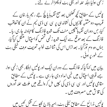
زخمی ہوگیا جبکہ حملہ آور ٹیفی بٹ کو چھڑا کر لے گئے۔
پولیس کے مطابق کچھ گھنٹوں بعد صبح تقریباً پانچ بجے رحیم یار خان کے
قریب دو مشتبہ گاڑیوں کی نشاندہی پر سی سی ڈی ٹیم نے ان کا تعاقب
کیا، جس دوران تقریباً پچیس منٹ تک شدید فائرنگ کا تبادلہ جاری رہا۔
فائرنگ کے بعد موقع سے ایک شدید زخمی شخص کو اسپتال منتقل کیا گیا،
جہاں وہ دم توڑ گیا۔ بعد ازاں اس کی شناخت خواجہ تعریف عرف طیفی بٹ
کے طور پر ہوئی۔
بیان میں کہا گیا کہ فائرنگ کے دوران ایک اور پولیس اہلکار بھی زخمی ہوا،
جسے قریبی اسپتال میں طبی امداد دی جا رہی ہے۔ پولیس کے مطابق
مقامی پولیس اور سی سی ڈی کی ٹیمیں مل کر واقعے میں ملوث حملہ آوروں
کی تلاش میں مصروف ہیں۔
پولیس ذرائع کے مطابق ٹیفی بٹ، امیر بالاج ٹیپو کے قتل کیس میں