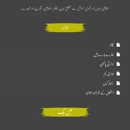
مقامی خبروں اور شہری مسائل سے متعلق خبریں، کالم، مضامین، تجزیے اور تبصرے
ادارہ
کالم
ہمارے بارے میں
ادارتی پالیسی
ہماری ٹیم
رابطہ کریں
استعمال کے شرائط و ضوابط
فیس بک