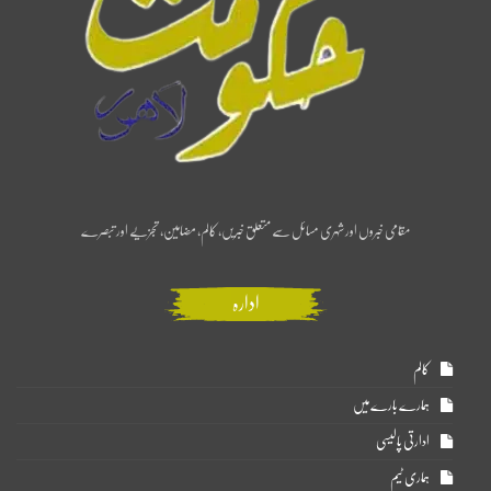
مقامی خبروں اور شہری مسائل سے متعلق خبریں، کالم، مضامین، تجزیے اور تبصرے
ادارہ
کالم
ہمارے بارے میں
ادارتی پالیسی
ہماری ٹیم