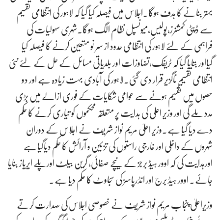
بہتر بنانے کا ہدف ہوگا۔اجلاس میں فیصلہ کیا گیا کہ لاہور کی انتظامی تقسیم
سے ڈپٹی کمشنرز،پولیس،میونسپل نظام الگ ہوگا۔شہری سہولیات کی
فراہمی کے لئے لاہور کی انتظامی حدود از سر نو متعین کرنے کا فیصلہ کیا
گیااور بتایا گیا کہ ٹریفک،تضاوزات اور بلدیاتی مسائل کے حل کے لئے نئی
انتظامی تقسیم ناگزیر قرار دی گئی۔لاہور کی آبادی بہت زیادہ ہے اور دو
حصوں میں تقسیم ہونے سے عوامی شکایات کے فوری ازالے میں بڑی
مدد ملے گی اور وزیر اعلی کی ہدایت پر متعلقہ محکموں کو تیاری کرنے کا حکم
دے دیا گیا ہے۔وزیر اعلیٰ مریم نواز شریف نے اجلاس کے دوران
شہروں کے داخلی اور خارجی راستوں کی تزئین و آرائش کا حکم دیاگیا ہے
اورہدایت کی کہ اوور ہیڈ برجز کے نیچے صفائی، گرین بیلٹ اورپلے ایریاز بنایا
جائے۔ اوور ہیڈ برج اور انڈرپاسز کی سجاوٹ کا حکم دیا ہے۔
وزیراعلیٰ پنجاب مریم نواز شریف نے خصوصی اجلاس کی صدارت کرتے