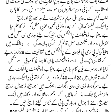
ہوئے پنجاب ڈویلپمنٹ پلان کے ہر پراجیکٹ کی جیو ٹیگنگ کی ہدایت کی
اورپنجاب کے ہائی ویز پرمسافروں کی سہولت کیلئے ” واش رومز” کا پلان
طلب کرلیا ہے۔وزیراعلیٰ مریم نوازشریف نے ہر سیوریج اور ڈرینج
پراجیکٹ کیلئے کھدائی کے بعد روڈز کی تعمیر و بحالی مکمل کرنے کا حکم دیا
ہے۔پنجاب ڈویلپمنٹ پراجیکٹس کی مانٹیرنگ کیلئے ہرڈی سی آفس میں
کنٹرول روم اور مینجمنٹ سیل قائم کرنے کی ہدایت کی ہے۔بریفنگ میں
بتایا گیا کہ پی ڈی پی فیز ون کے پراجیکٹس میں شفافیت سے 28کروڑ روپے
کے فنڈز کی بچت کی۔ لاہور ڈویلپمنٹ پلان کا پہلا فیز کامیابی سے مکمل
کرلیا اور دوسرے فیز پر کام جاری ہے۔پنجاب ڈویلپمنٹ پراجیکٹ کے
تحت 7شہروں میں 23 ارب 40 کروڑ روپے کے ترقیاتی پراجیکٹ جاری
کیے۔سرگودھا، ڈی جی خان، گجرات، جھنگ میں سیوریج، ڈسپوزل، ڈرینج،
واٹرسٹوریج ٹینک بنائے جائیں گے۔جہلم، حافظ آباد اور اوکاڑہ میں ٹرنک
سیوریج، نئے ڈسپوزل اور بارشی پانی کے نکاس کیلئے ڈرینج بنیں گے۔
پنجاب ڈویلپمنٹ پراجیکٹ کے تحت سیوریج اور ڈرینج سسٹم کیلئے 526