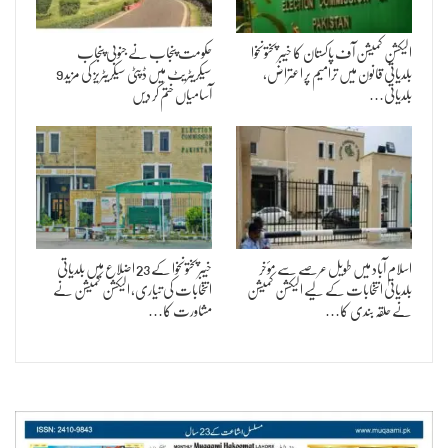
الیکشن کمیشن آف پاکستان کا خیبر پختونخوا
حکومت پنجاب نے جنوبی پنجاب
بلدیاتی قانون میں ترامیم پر اعتراض،
سیکریٹریٹ میں ڈپٹی سیکریٹریز کی مزید 9
بلدیاتی…
آسامیاں ختم کر دیں
اسلام آباد میں طویل عرصے سے مؤخر
خیبرپختونخوا کے 23 اضلاع میں بلدیاتی
بلدیاتی انتخابات کے لیے الیکشن کمیشن
انتخابات کی تیاری، الیکشن کمیشن نے
نے حلقہ بندی کا…
مشاورت کا…