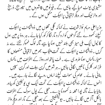
مشینری یونٹ مہیاکیے جائیں گے۔فیز ٹو میں 8شہروں میں سیوریج، ڈرینج
اور واٹر ٹینک اور دیگر ترقیاتی پراجیکٹ مکمل ہوں گے۔
وزیراعلیٰ مریم نوازشریف نے کہا کہ گلی محلو ں میں ڈویلپمنٹ پراجیکٹ
کیلئے کھودے گئے گڑھوں کو ارد گرد تار لگا کر کور کیا جائے۔ہر روڈ پر مین ہول
کا لیول ایک ملی میٹر بھی بلند نہیں ہونا چاہیے تاکہ لوگ ٹھوکر لگنے سے نہ
گریں۔ڈویلپمنٹ پراجیکٹ کے تحت پنجاب بھر میں ترقیاتی منصوبوں کا
معیار یکساں ہونا ضروری ہے۔ فٹ پاتھ اورروڈز کے اطراف میں یکساں
طرز اور کلر کی ٹائلیں لگائی جائیں۔ہر شہر میں گرین بیلٹ اور گرین سپیس
بنائی جائے۔ عوام کی سہولت کیلئے اربوں روپے لگائے جار ہے ہیں۔
انہوں نے کہا کہ ڈویلپمنٹ پراجیکٹ کے تحت ایک ہی یوٹیلیٹی کوریڈور
بنایا جائے تاکہ پورا محلہ نہ کھودنا پڑے۔بجلی کے پول سڑک کے اطراف
بالکل آخر میں لگائے جائیں۔ بیوٹیفکیشن کے بعد بجلی کے تار اور دیگر وائر