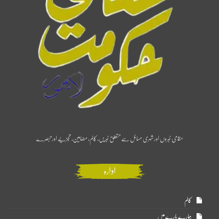
مقامی خبروں اور شہری مسائل سے متعلق خبریں، کالم، مضامین، تجزیے اور تبصرے
ادارہ
کالم
ہمارے بارے میں