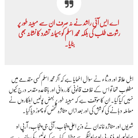
اے ایس آئی راشد نے نہ صرف ان سے مبینہ طور پر
رشوت طلب کی بلکہ محمد اسلم کو بہیمانہ تشدد کا نشانہ بھی
بنایا۔
اہل علاقہ اور ورثاء نے سوال اٹھایا ہے کہ اگر محمد اسلم کسی مقدمے میں
مطلوب تھا تو اس کے خلاف قانونی کارروائی اور باقاعدہ مقدمہ درج کیوں
نہیں کیا گیا۔ ان کا مؤقف ہے کہ مبینہ طور پر بعض پولیس اہلکاروں نے
معاملہ دبانے کی کوشش کی اور بعد ازاں متاثرہ شخص کو چھوڑ دیا گیا۔
شہریوں اور متاثرہ خاندان نے وزیر اعلیٰ پنجاب، آئی جی پنجاب، آرپی او
بہاولپور اور ڈی پی او بہاولنگر سے مطالبہ کیا ہے کہ پولیس کی جانب سے