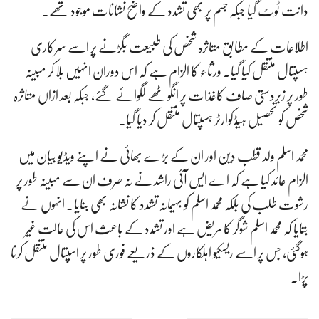
دانت ٹوٹ گیا جبکہ جسم پر بھی تشدد کے واضح نشانات موجود تھے۔
اطلاعات کے مطابق متاثرہ شخص کی طبیعت بگڑنے پر اسے سرکاری
ہسپتال منتقل کیا گیا۔ ورثاء کا الزام ہے کہ اس دوران انہیں بلا کر مبینہ
طور پر زبردستی صاف کاغذات پر انگوٹھے لگوائے گئے، جبکہ بعد ازاں متاثرہ
شخص کو تحصیل ہیڈکوارٹر ہسپتال منتقل کر دیا گیا۔
محمد اسلم ولد قطب دین اور ان کے بڑے بھائی نے اپنے ویڈیو بیان میں
الزام عائد کیا ہے کہ اے ایس آئی راشد نے نہ صرف ان سے مبینہ طور پر
رشوت طلب کی بلکہ محمد اسلم کو بہیمانہ تشدد کا نشانہ بھی بنایا۔ انہوں نے
بتایا کہ محمد اسلم شوگر کا مریض ہے اور تشدد کے باعث اس کی حالت غیر
ہوگئی، جس پر اسے ریسکیو اہلکاروں کے ذریعے فوری طور پر اسپتال منتقل کرنا
پڑا۔