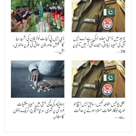
لاہور میں ذہنی معذور لڑکی سے اے ایس
ڈی ایس پی کیڈٹ نواز خان کی شہید ہیڈ
آئی کی مبینہ زیادتی، ایف آئی آر میں تاخیر پر
کانسٹیبل عامر خان سواتی کی قبر پر حاضری،
78…
اہلِ…
جعلی پولیس مقابلہ کیس: سابق ایس ایچ او
بہاولپور کی کچی بستی میں مبینہ منشیات
اور چھ اہلکار ضمانت مسترد ہونے پر عدالت
فروشی پر شہری سراپا احتجاج، کریک ڈاؤن
سے…
کا مطالبہ