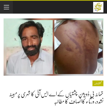
تحفظِ عامہ
تھانہ بی ڈویژن چشتیاں کےاے ایس آئی کا شہری پر مبینہ
تشدد، ورثاء کاانصاف کا مطالبہ