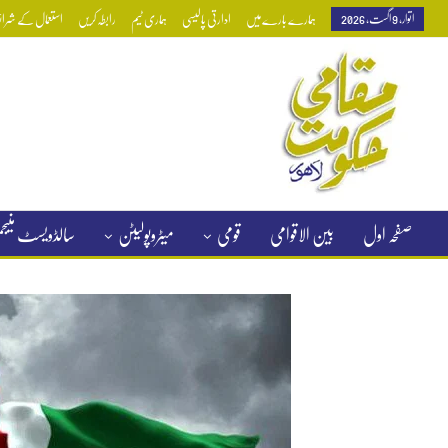
اتوار, 9 اگست, 2026
ہمارے بارے میں
ادارتی پالیسی
ہماری ٹیم
رابطہ کریں
استعمال کے شرائط
صفحہ اول
بین الاقوامی
قومی
میٹروپولیٹن
سالڈویسٹ منی
کلاسیفائیڈ