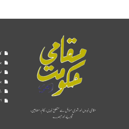
کا
ہم
اد
ہم
را
اس
مقامی خبروں اور شہری مسائل سے متعلق خبریں، کالم، مضامین،
تجزیے اور تبصرے