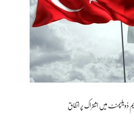
زیم ڈویلپمنٹ میں اشتراک پر اتفاق