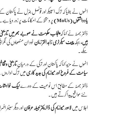
انہوں نے بتایا کہ ترک اسپیکر اور قونصل جنرل نے پاکستان ک
یادداشتوں (MoUs)
پر دستخط کے امکانات پر زور دیا ہے۔
ڈاکٹر بھٹہ نے کہا کہ
پنجاب حکومت نے صوبے بھر میں تاریخی مق
ہیں،
جبکہ
چیف سیکرٹری زاہد اختر زمان
خود ان منصوبوں کی نگرا
سکے۔
انہوں نے مزید کہا کہ پاکستان اور ترکی کے درمیان
تاریخی و ثقا
سیاحت کے فروغ اور میوزیم کی جدید کاری
میں ترک اداروں ک
ڈاکٹر بھٹہ کے مطابق اس نوعیت کے دورے
نیک خواہشات ک
نئے مواقع پیدا کرتے ہیں۔
اجلاس میں
لاہور میوزیم کی ڈائریکٹر نبیلہ عرفان
اور دیگر سینئر اف