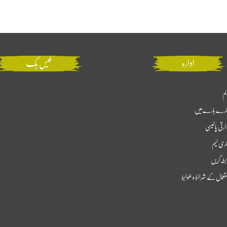
ادارہ
فیس بک
لم
ارے بارے میں
ارتی پالیسی
اری ٹیم
بطہ کریں
تعمال کے شرائط و ضوابط