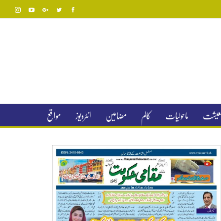
 معیشت
ماحولیات
کالم
مضامین
انٹرویوز
مواقع