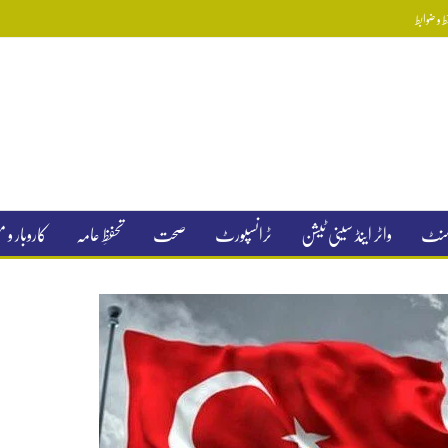
 و ضوابط
جمنٹ
واٹر اینڈ سینی ٹیشن
ٹرانسپورٹ
صحت
تحفظِ عامہ
کاروبار و