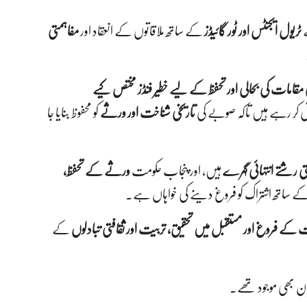
ے
ٹریول ایجنٹس اور ٹور گائیڈز
کے ساتھ ملاقاتوں کے انعقاد اور
مفاہمتی
امات کی بحالی اور تحفظ کے لیے خطیر فنڈز مختص کیے
نی کر رہے ہیں تاکہ صوبے کی
تاریخی شناخت اور ورثے
کو محفوظ بنایا جا
فتی رشتے انتہائی گہرے
ہیں، اور پنجاب حکومت
ورثے کے تحفظ،
ے ساتھ اشتراک کو فروغ دینے کی خواہاں ہے۔
ے فروغ اور مستقبل میں تحقیق، تربیت اور ثقافتی تبادلوں
کے
سران بھی موجود تھے۔