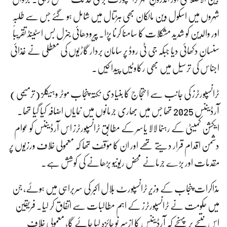
شہروں میں اسکول وین مالکان بھی ہڑتال میں شامل ہو گئے جس سے طلبہ
اور والدین کو شدید مشکلات کا سامنا کرنا پڑا۔ پیرودھائی جنرل بس اسٹینڈ تقریباً
سنسان دکھائی دیا جبکہ جی ٹی روڈ پر سامان بردار گاڑیوں کی معطلی نے غذائی
اجناس کی ترسیل میں بھی رکاوٹیں پیدا کیں۔
ٹرانسپورٹرز کی جانب سے احتجاج کا بنیادی نکتہ پنجاب موٹر وہیکلز (ترمیمی)
آرڈیننس 2025 تھا جس میں بھاری جرمانوں میں نمایاں اضافہ کیا گیا تھا۔
ایکشن کمیٹی کے رہنما لالا یاسر کے مطابق ٹرانسپورٹرز اس آرڈیننس کو عوام
دشمن اقدام قرار دیتے تھے اور ان کا مؤقف تھا کہ معمولی خلاف ورزیوں پر
مقدمات اور بڑے جرمانے محض ریونیو بڑھانے کی کوشش ہے۔
مذاکرات پنجاب کے وزیرِ ٹرانسپورٹ بلال اکبر کی سربراہی میں ہوئے، جن
میں حکومت نے ٹرانسپورٹرز کے اہم مطالبات سے اتفاق کر لیا۔ فریقین
اس نتیجے پر پہنچے کہ آرڈیننس کا ازسرِ نو جائزہ لیا جائے گا، معمولی خلاف