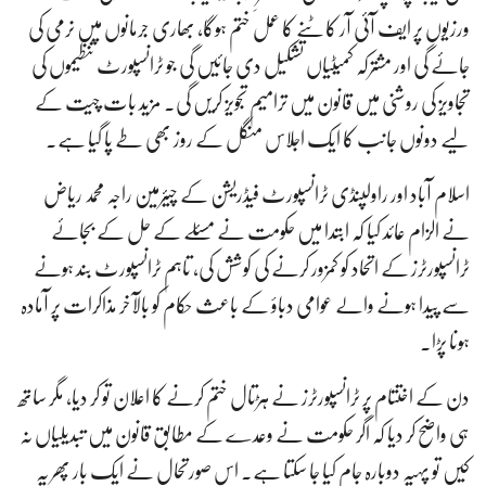
ورزیوں پر ایف آئی آر کاٹنے کا عمل ختم ہوگا، بھاری جرمانوں میں نرمی کی
جائے گی اور مشترکہ کمیٹیاں تشکیل دی جائیں گی جو ٹرانسپورٹ تنظیموں کی
تجاویز کی روشنی میں قانون میں ترامیم تجویز کریں گی۔ مزید بات چیت کے
لیے دونوں جانب کا ایک اجلاس منگل کے روز بھی طے پا گیا ہے۔
اسلام آباد اور راولپنڈی ٹرانسپورٹ فیڈریشن کے چیئرمین راجہ محمد ریاض
نے الزام عائد کیا کہ ابتدا میں حکومت نے مسئلے کے حل کے بجائے
ٹرانسپورٹرز کے اتحاد کو کمزور کرنے کی کوشش کی، تاہم ٹرانسپورٹ بند ہونے
سے پیدا ہونے والے عوامی دباؤ کے باعث حکام کو بالآخر مذاکرات پر آمادہ
ہونا پڑا۔
دن کے اختتام پر ٹرانسپورٹرز نے ہڑتال ختم کرنے کا اعلان تو کر دیا، مگر ساتھ
ہی واضح کر دیا کہ اگر حکومت نے وعدے کے مطابق قانون میں تبدیلیاں نہ
کیں تو پہیہ دوبارہ جام کیا جا سکتا ہے۔ اس صورتحال نے ایک بار پھر یہ