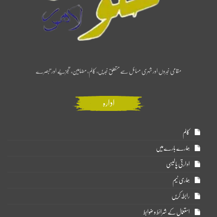
مقامی خبروں اور شہری مسائل سے متعلق خبریں، کالم، مضامین، تجزیے اور تبصرے
ادارہ
کالم
ہمارے بارے میں
ادارتی پالیسی
ہماری ٹیم
رابطہ کریں
استعمال کے شرائط و ضوابط