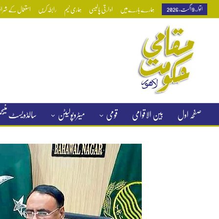
اتوار, 9 اگست, 2026
ہمارے بارے میں
ادارتی پالیسی
ہماری ٹیم
رابطہ کریں
استعمال کے شرائط
صفحہ اول
بین الاقوامی
قومی
میٹروپولیٹن
سالڈویسٹ منی
کلاسیفائیڈ