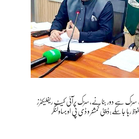
 سڑک سے دور بنانے,سڑک پرآئی کیٹ ریفلیکٹرز
ظ رہا جاسکے:ڈپٹی کمشنر و ڈی پی او بہاولنگر