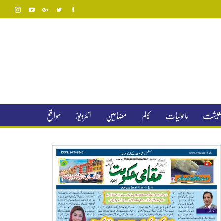
 معیشت
ماحولیات
کالم
مضامین
انٹرویوز
مواقع