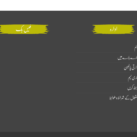
ادارہ
فیس بک
لم
ارے بارے میں
ارتی پالیسی
اری ٹیم
بطہ کریں
تعمال کے شرائط و ضوابط