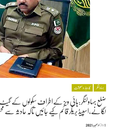
بہاولنگر
کاروبار و معیشت
ضلع بہاولنگر:ہائی ویز کےاطراف سکولوں کے گیٹ
لگانے,اسپیڈ بریکر قائم کیے جائیں تاکہ حادثہ سے محفو
1 دسمبر, 2021
On