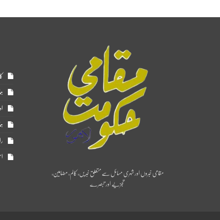
کا
ہم
اد
ہم
را
اس
مقامی خبروں اور شہری مسائل سے متعلق خبریں، کالم، مضامین،
تجزیے اور تبصرے