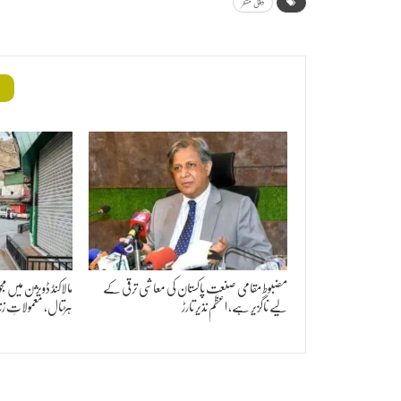
ڈپٹی کمشنر
م
مضبوط مقامی صنعت پاکستان کی معاشی ترقی کے
مالاکنڈ ڈویژن میں 
لیے ناگزیر ہے، اعظم نذیر تارڑ
ہڑتال، معمولاتِ زن