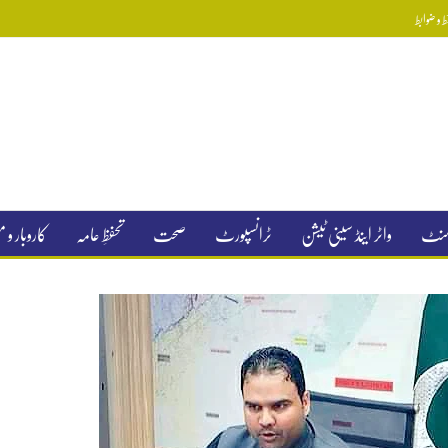
 و ضوابط
جمنٹ
واٹر اینڈ سینی ٹیشن
ٹرانسپورٹ
صحت
تحفظِ عامہ
کاروبار و