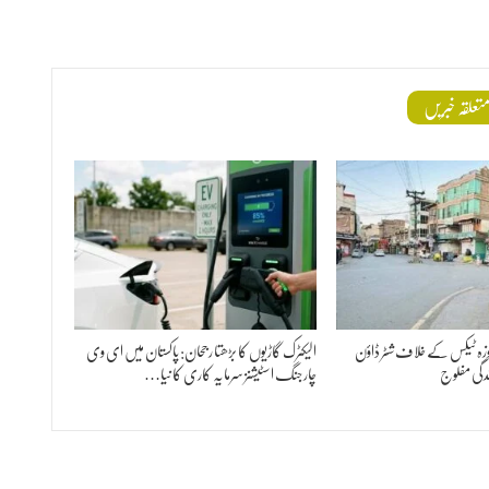
تعلقہ خبریں
مجوزہ ٹیکس کے خلاف شٹر ڈاؤن
الیکٹرک گاڑیوں کا بڑھتا رجحان: پاکستان میں ای وی
دگی مفلوج
چارجنگ اسٹیشنز سرمایہ کاری کا نیا…