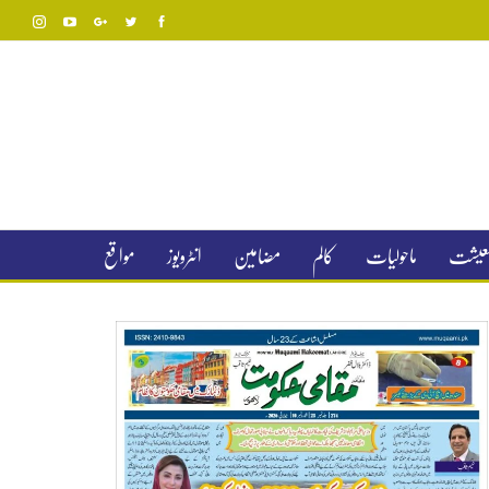
 معیشت
ماحولیات
کالم
مضامین
انٹرویوز
مواقع