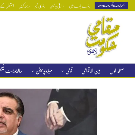
جمعرات, 6 اگست, 2026
ہمارے بارے میں
ادارتی پالیسی
ہماری ٹیم
رابطہ کریں
استعمال کے ش
صفحہ اول
بین الاقوامی
قومی
میٹروپولیٹن
سالڈویسٹ منی
کلاسیفائیڈ