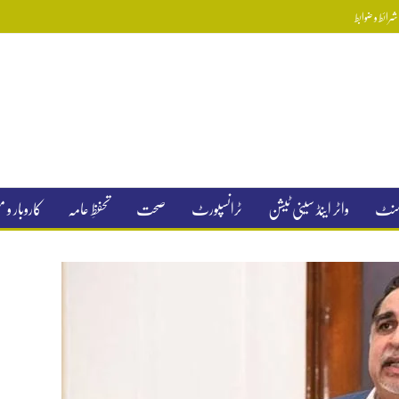
رائط و ضوابط
جمنٹ
واٹر اینڈ سینی ٹیشن
ٹرانسپورٹ
صحت
تحفظِ عامہ
کاروبار و