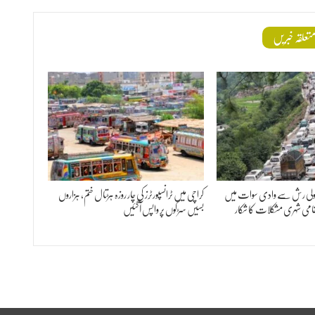
تعلقہ خبریں
ولی رش سے وادی سوات میں
کراچی میں ٹرانسپورٹرز کی چار روزہ ہڑتال ختم، ہزاروں
امی شہری مشکلات کا شکار
بسیں سڑکوں پر واپس آگئیں