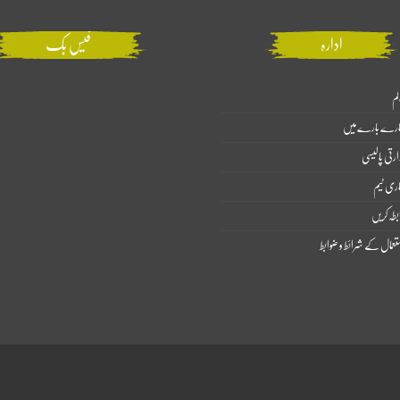
ادارہ
فیس بک
لم
ارے بارے میں
ارتی پالیسی
اری ٹیم
بطہ کریں
تعمال کے شرائط و ضوابط