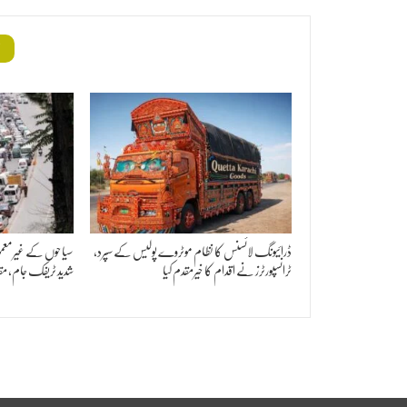
م
ڈرائیونگ لائسنس کا نظام موٹروے پولیس کے سپرد،
سیاحوں کے غیرمعم
ٹرانسپورٹرز نے اقدام کا خیرمقدم کیا
شدید ٹریفک جام، مق