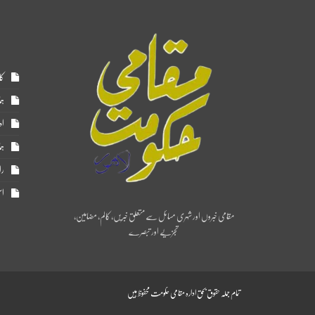
کا
ہم
اد
ہم
را
اس
مقامی خبروں اور شہری مسائل سے متعلق خبریں، کالم، مضامین،
تجزیے اور تبصرے
تمام جملہ حقوق بحق ادارہ مقامی حکومت محفوظ ہیں