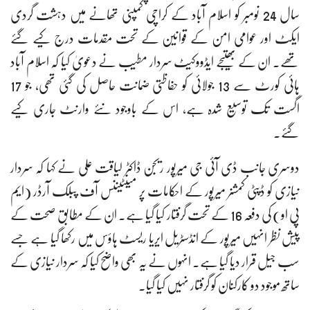
سال 24 نومبر کو اسلام آباد کے کراچی کمپنی تھانے میں دہشت گردی
ایکٹ اور عوامی امن کے قوانین کے تحت مقدمات درج کیے گئے
تھے۔ ان کے بھتیجے ایڈووکیٹ سردار مطیب نے دعویٰ کیا کہ اسلام آباد
ہائی کورٹ سے 13 جولائی کو حفاظتی ضمانت حاصل کی گئی تھی، جو 17
اگست تک توسیع شدہ ہے، اس کے باوجود نئے وارنٹ جاری کیے
گئے۔
دوسری جانب ڈی آئی جی میرپور ریجن ڈاکٹر لیاقت علی نے کہا کہ سردار
نیازی کو ڈپٹی کمشنر میرپور کے احکامات پر مینٹیننس آف پبلک آرڈر (ایم
پی او) کی دفعہ 16 کے تحت گرفتار کیا گیا ہے۔ ان کے مطابق صحت کے
پیش نظر انہیں میرپور کے انڈسٹریل ایریا ریسٹ ہاؤس میں رکھا گیا ہے جسے
سب جیل قرار دیا گیا ہے۔ انہوں نے یہ بھی واضح کیا کہ سردار نیازی کے
ساتھ موجود دو کارکنان کو گرفتار نہیں کیا گیا۔