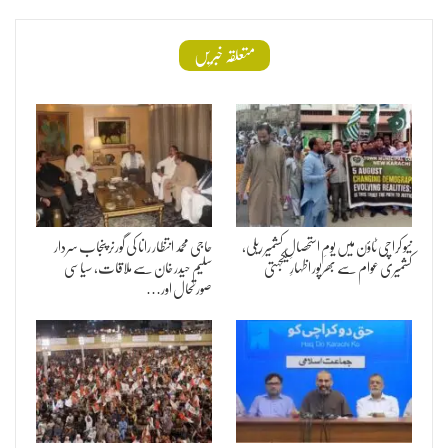
متعلقہ خبریں
نیو کراچی ٹاؤن میں یومِ استحصالِ کشمیر ریلی،
حاجی محمد انتظار رانا کی گورنر پنجاب سردار
کشمیری عوام سے بھرپور اظہارِ یکجہتی
سلیم حیدر خان سے ملاقات، سیاسی
صورتحال اور…