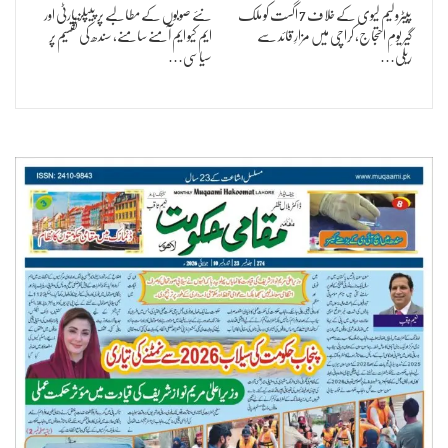
پیٹرولیم لیوی کے خلاف 7 اگست کو ملک
نئے صوبوں کے مطالبے پر پیپلز پارٹی اور
گیر یومِ احتجاج، کراچی میں مزارِ قائد سے
ایم کیو ایم آمنے سامنے، سندھ کی تقسیم پر
ریلی…
سیاسی…