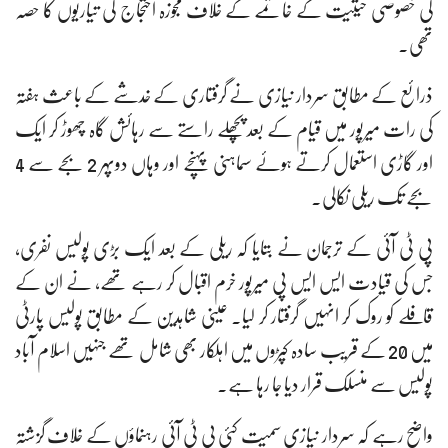
کی خصوصی حیثیت کے خاتمے کے خلاف مجوزہ احتجاج کی تیاریوں کا حصہ
تھی۔
ذرائع کے مطابق سردار نیازی نے گرفتاری کے خدشے کے باعث ہفتہ
کی رات میرپور میں قیام کے بعد پچھلے راستے سے رہائش گاہ چھوڑ کر ایک
اور گاڑی استعمال کرتے ہوئے سماہنی پہنچے اور وہاں دوپہر 2 بجے سے 4
بجے تک ریلی نکالی۔
پی ٹی آئی کے ترجمان نے بتایا کہ ریلی کے بعد ایک بڑی پولیس نفری،
جس کی قیادت ایس ایس پی میرپور خرم اقبال کر رہے تھے، نے ان کے
قافلے کو روک کر انہیں گرفتار کر لیا۔ عینی شاہدین کے مطابق پولیس پارٹی
میں 20 کے قریب سادہ کپڑوں میں اہلکار بھی شامل تھے جنہیں اسلام آباد
پولیس سے منسلک قرار دیا جا رہا ہے۔
واضح رہے کہ سردار نیازی سمیت کئی پی ٹی آئی رہنماؤں کے خلاف گزشتہ