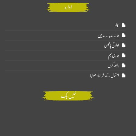
ادارہ
کالم
ہمارے بارے میں
ادارتی پالیسی
ہماری ٹیم
رابطہ کریں
استعمال کے شرائط و ضوابط
فیس بک