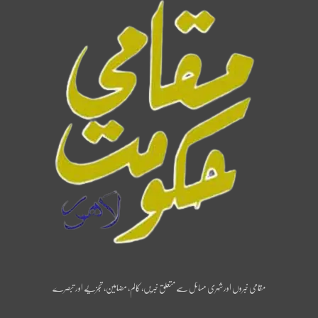
مقامی خبروں اور شہری مسائل سے متعلق خبریں، کالم، مضامین، تجزیے اور تبصرے