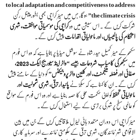
to local adaptation and competitiveness to address
the climate crisis”
ہوگا، جس میں میئر کراچی بھی بطور پینل رکن
شرکت کریں گے ۔ اس سیشن میں وہ
کراچی کی موسمیاتی موافقت، شہری
استحکام کی پالیسیاں، اور ماحولیاتی اقدامات
پیش کریں گے۔
سکھّر کے میئر کمیل حیدر شاہ نے سوشل میڈیا پر بتایا ہے کہ وہ اس فورم
میں
سُکھر کی کامیاب شروعات جیسے “واٹر اینڈ سیوریج ایکٹ 2023،
صفائی اور فضلہ مینجمنٹ، اور کلین واٹر پروجیکٹس”
کو دنیا کے سامنے پیش
کریں گے۔ ان کا کہنا ہے کہ سُکّڑ نے
پائیدار ترقی، شہری شمولیت اور
ماحولیاتی تحفظ
کو اپنی حکمتِ عملی کا حصہ بنایا ہے اور وہ اس فورم کے مواقع
کو عالمی سطح پر شہر کی برتری کے لیے استعمال کریں گے۔
میئر کراچی اس دوران متعدد بائی لیٹرل ملاقاتیں کریں گے جن میں بین
الاقوامی شہر نمائندگان، شہری ترقی کے حکومتی نمائندے اور سرمایہ کاری