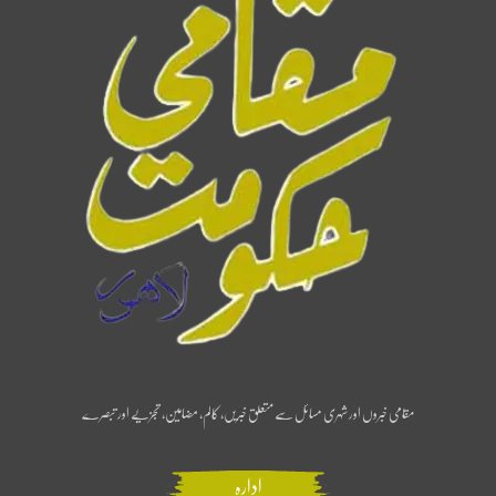
مقامی خبروں اور شہری مسائل سے متعلق خبریں، کالم، مضامین، تجزیے اور تبصرے
ادارہ