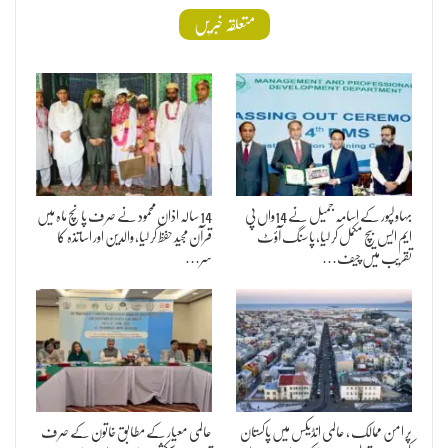
متعلقہ خبریں
بہاولپور کے اسامہ جمیل نے 14واں پی
14 سالہ اذان محمود نے صرف پانچ ماہ میں
ایم ایس بیچ مکمل کر لیا، پاسنگ آؤٹ
قرآن مجید حفظ کر لیا، والدین اور اساتذہ کا
تقریب میں چیف…
سر…
پر امن ممالک ، عالمی انڈیکس میں پاکستان
عالمی معیار کے مطابق خاتون کے صرف