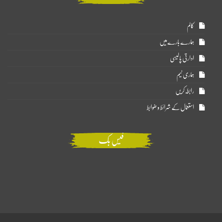
کالم
ہمارے بارے میں
ادارتی پالیسی
ہماری ٹیم
رابطہ کریں
استعمال کے شرائط و ضوابط
فیس بک