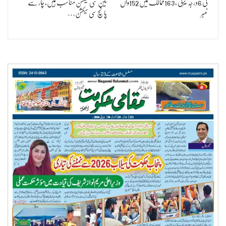
کی 6درجہ تنزلی ، 163ممالک میں 152واں
تین سی سیکشن مناسب ہیں، چار سے
نمبر
پانچ سی سیکشن…