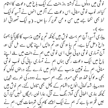
خوشی میں دونوں نے گزشتہ روز جنت کے ایک باغ میں دعوت کا اہتمام
کیا اور خوب خوشی منائی، اس دعوت کے آخر میں انہوں نے آسیہ کو ایک
خط بھی لکھا جسے میں من و عن تحریر کر رہا ہوں۔ (یہ ایک تصوراتی خط
ہے)۔
پیاری آسیہ! آج ہم بہت خوش ہیں کیونکہ تم پر توہین مذہب کا لگایا گیا جھوٹا
داغ دھُل گیا ہے، تم رہا ہو گئی ہو، تم واپس اپنے بچوں سے مل گئی ہو،
آج تمہاری خوشی دیدنی ہوگی، اسی خوشی میں ہم نے جنت میں ملے اپنے
باغ میں ایک دعوت رکھی جہاں ہم نے تمہاری رہائی کی خوب خوشی
منائی، ہم نے توہین مذہب کے الزام میں مارے گئے درجنوں لوگوں کو
بھی مدعو کیا تھا، وہ بھی مسرور تھے، ہم سب نے دودھ کی نہر سے شیریں
دودھ پیا، شہد کھائی، انواع و اقسام کے پھل بھی تناول کئے، ہم خوش ہیں
کیونکہ ہماری اٹھائی گئی آواز رنگ لے آئی، ہمارا خون رائیگاں نہیں گیا، آج
ہمیں فخر ہو رہا ہے کہ ہم نے ایک اچھے کام کی شروعات کیں، ہم نے