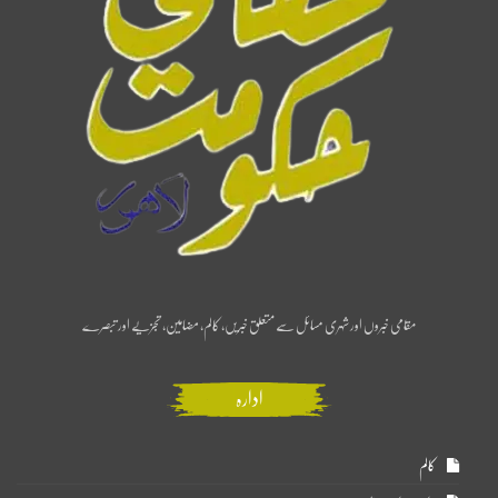
مقامی خبروں اور شہری مسائل سے متعلق خبریں، کالم، مضامین، تجزیے اور تبصرے
ادارہ
کالم