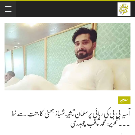
مضامین
آسیہ بی بی کی رہائی پر سلمان تاثیر،شہباز بھٹی کا جنت سے خط
۔۔۔ تحریر: محمد ثاقب چوہدری