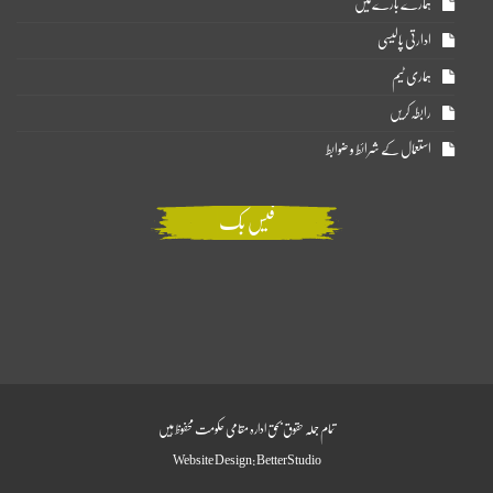
ہمارے بارے میں
ادارتی پالیسی
ہماری ٹیم
رابطہ کریں
استعمال کے شرائط و ضوابط
فیس بک
تمام جملہ حقوق بحق ادارہ مقامی حکومت محفوظ ہیں
Website Design:
BetterStudio