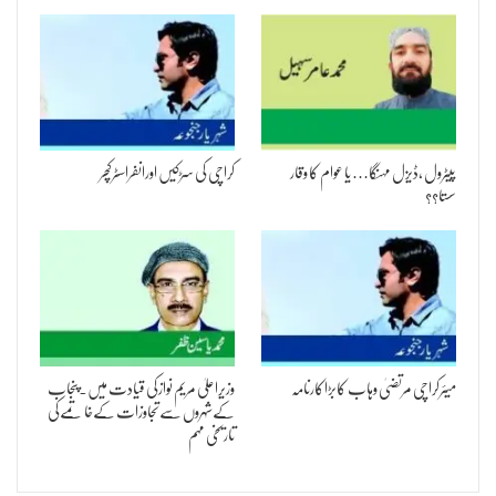
پیٹرول ،ڈیزل مہنگا… یا عوام کا وقار
کراچی کی سڑکیں اورانفراسٹرکچر
سستا؟؟
میئرکراچی مرتضیٰ وہاب کابڑاکارنامہ
وزیراعلیٰ مریم نوازکی قیادت میں۔پنجاب
کےشہروں سےتجاوزات کےخاتمےکی
تاریخی مہم