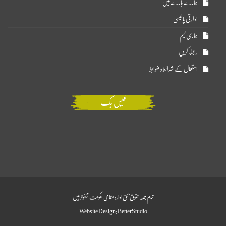
ہمارے بارے میں
ادارتی پالیسی
ہماری ٹیم
رابطہ کریں
استعمال کے شرائط و ضوابط
فیس بک
تمام جملہ حقوق بحق ادارہ مقامی حکومت محفوظ ہیں
Website Design:
BetterStudio