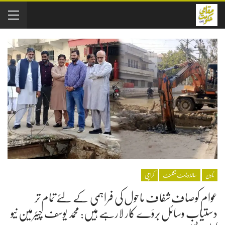
ٹاون
سالڈویسٹ منیجمنٹ
کراچی
عوام کوصاف شفاف ماحول کی فراہمی کے لئے تمام تر
دستیاب وسائل برؤے کار لارہے ہیں: محمد یوسف چیئرمین نیو