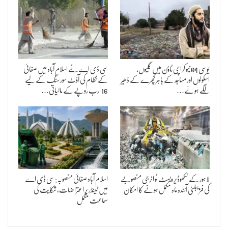
یوسی 04 نیو کراچی ٹاؤن میں گلیوں،
سی ڈی اے نے اسلام آباد میں صفائی
اسکولوں اور مساجد کے باہر کچرے کے ڈھیر
کے نظام کی آؤٹ سورسنگ کے لیے
لگے ہوئے…
16 ارب روپے کے مالیاتی…
لاہور کے لکھوڈیر ویسٹ ٹو انرجی منصوبے
اسلام آباد صفائی منصوبہ: سی ڈی اے
کی فزیبلٹی آئندہ ماہ مکمل ہونے کا امکان
میں ٹینڈر پر اعتراضات، شکایت کی
سماعت مکمل