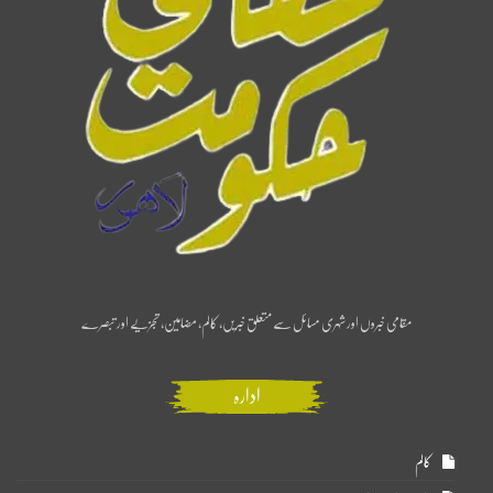
مقامی خبروں اور شہری مسائل سے متعلق خبریں، کالم، مضامین، تجزیے اور تبصرے
ادارہ
کالم