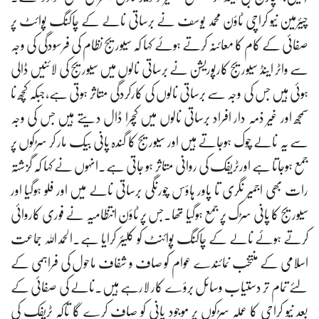
چیئرمین نیو کراچی ٹاؤن محمد یوسف نے برساتی نالے کے چاکنگ پوائٹ پر
صفائی کے کام کا معائنہ کرتے ہوئے کہا کہ سیوریج نظام کی فرسودگی کی وجہ
سے واٹر اینڈ سیوریج کارپوریشن نے برساتی نالوں میں سیوریج کی لائنیں ڈالی
ہوئی ہیں جس کی وجہ سے برساتی نالوں کی کارکردگی متاثر ہوتی ہے،جبکہ کچھ نا
سمجھ اور غیر ذمہ دار افراد برساتی نالوں میں کچرا ڈال دیتے ہیں جس کی وجہ
سے یہ نالے چوک ہوجاتے ہیں اور سیوریج کا گندہ پانی بیک مار کر سڑکوں پر
جمع ہوجاتا ہے اورٹریفک کی روانی متاثر ہو جاتی ہے۔انہوں نے کہا کہ گزشتہ
رات بھی اجمیر نگری تا پاور ہاؤس چورنگی برساتی نالے میں اور فلو ہوگیا اور
سیوریج کا پانی سڑک پر جمع ہوگیا تھا۔جس پر ٹاؤن انتظامیہ نے فوری کاروائی
کرتے ہوئے نالے کے چاکنگ پوائنٹ کو کلیئر کرایا ہے۔الحمد اللہ جماعت
اسلامی کے منتخب نمائندے عوام کو صاف و شفاف ماحول کی فراہمی کے
لئے تمام تر دستیاب وسائل برؤے کار لارہے ہیں۔نالے کی صفائی کے
بعد نیو کراچی کا عملہ سڑکوں پر موجود پانی کو صاف کرے گا تاکہ ٹریفک کی