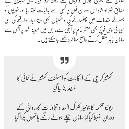
سامان سے بھری گاڑی کو وہاں سے روانہ کروا دیا۔عینی شاہدین کے
مطابق شہزاد شاہ اس دوران فون پر کسی سے ہدایات لیتا رہا اور شہریوں کو
جھوٹے مقدمات میں پھنسانے کی دھمکیاں بھی دیتا رہا۔ واقعے کی سی
سی ٹی وی فوٹیج بھی منظر عام پر آچکی ہے، جس میں مبینہ طور پر آفس سے
سامان باہر منتقل کرتے واضح مناظر دیکھے جا سکتے ہیں۔
کمشنر کراچی کے احکامات کو اسسٹنٹ کمشنر نے کمائی کا
ذریعہ بنا لیا گیا
ریونیو محکمہ کا جونیئر کلرک انسداد تجاوزات کارروائی کے
دوران ضبط کیا گیا سامان بیچتے ہوئے رنگے ہاتھوں پکڑا گیا