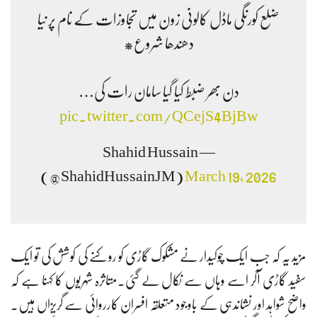
ضلع کورنگی ماڈل کالونی زون میں تجاوزات کے نام پر نیا
دھندھا شروع*
دن بھر ضبط کیا گیا سامان رات کی…
pic.twitter.com/QCejS4BjBw
— Shahid Hussain
(@ShahidHussainJM)
March 19, 2026
مزید یہ کہ جب ایک چوکیدار نے مشکوک گاڑی کو روکنے کی کوشش کی تو ایک
سفید گاڑی آکر اسے وہاں سے نکال لے گئی۔متاثرہ شہریوں کا کہنا ہے کہ
واضح شواہد اور نشاندہی کے باوجود متعلقہ افسران کارروائی سے گریزاں ہیں۔