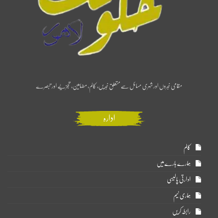
مقامی خبروں اور شہری مسائل سے متعلق خبریں، کالم، مضامین، تجزیے اور تبصرے
ادارہ
کالم
ہمارے بارے میں
ادارتی پالیسی
ہماری ٹیم
رابطہ کریں