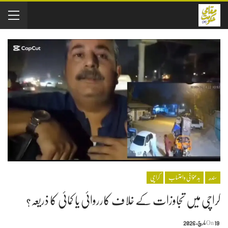
سندھ
بدعنوانی و احتساب
کراچی
کراچی میں تجاوزات کے خلاف کارروائی یا کمائی کا ذریعہ؟
19 مارچ, 2026
On