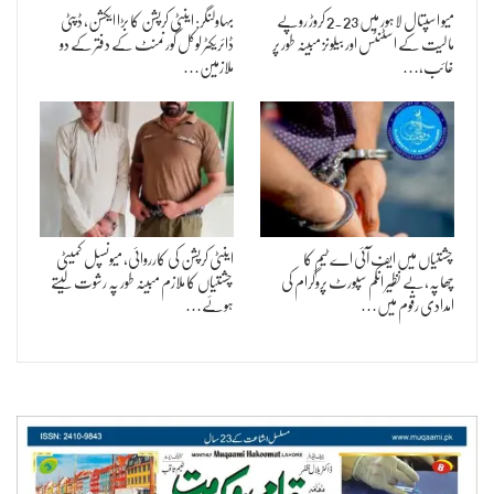
میو اسپتال لاہور میں 2.23 کروڑ روپے
بہاولنگر: اینٹی کرپشن کا بڑا ایکشن، ڈپٹی
مالیت کے اسٹنٹس اور بیلونز مبینہ طور پر
ڈائریکٹر لوکل گورنمنٹ کے دفتر کے دو
غائب،…
ملازمین…
چشتیاں میں ایف آئی اے ٹیم کا
اینٹی کرپشن کی کارروائی، میونسپل کمیٹی
چھاپہ،بے نظیر انکم سپورٹ پروگرام کی
چشتیاں کا ملازم مبینہ طور پہ رشوت لیتے
امدادی رقوم میں…
ہوئے…