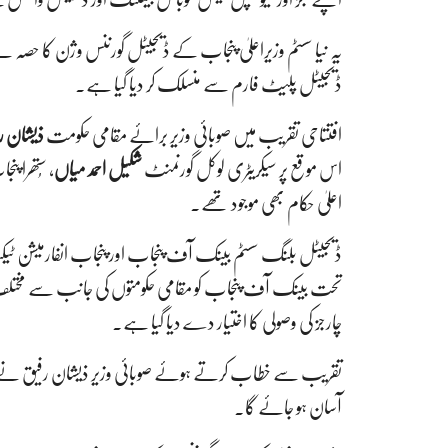
یہ نیا سسٹم وزیراعلیٰ پنجاب کے ڈیجیٹل گورننس وژن کا ح
ڈیجیٹل پلیٹ فارم سے منسلک کر دیا گیا ہے۔
افتتاحی تقریب میں صوبائی وزیر برائے مقامی حکومت
ذیشان ر
اس موقع پر سیکریٹری لوکل گورنمنٹ
شکیل احمد میاں
، سُتھرا 
اعلیٰ حکام بھی موجود تھے۔
تحت بینک آف پنجاب کو مقامی حکومتوں کی جانب سے مختلف
چارجز کی وصولی کا اختیار دے دیا گیا ہے۔
تقریب سے خطاب کرتے ہوئے صوبائی وزیر ذیشان رفیق نے کہا ک
آسان ہو جائے گا۔