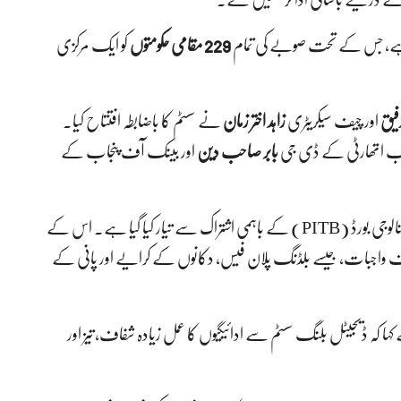
صہ ہے، جس کے تحت صوبے کی تمام
229 مقامی حکومتوں
کو ایک مرکزی
فیق
اور چیف سیکریٹری
زاہد اختر زمان
نے سسٹم کا باضابطہ افتتاح کیا۔
پنجاب اتھارٹی کے ڈی جی
بابر صاحب دین
اور بینک آف پنجاب کے
ڈیجیٹل بلنگ سسٹم بینک آف پنجاب اور پنجاب انفارمیشن ٹیکنالوجی بورڈ (PITB) کے باہمی اشتراک سے تیار کیا گیا ہے۔ اس کے
 واجبات، جیسے بلڈنگ پلان فیس، دکانوں کے کرایے اور پانی کے
ہ ڈیجیٹل بلنگ سسٹم سے ادائیگیوں کا عمل زیادہ شفاف، تیز اور