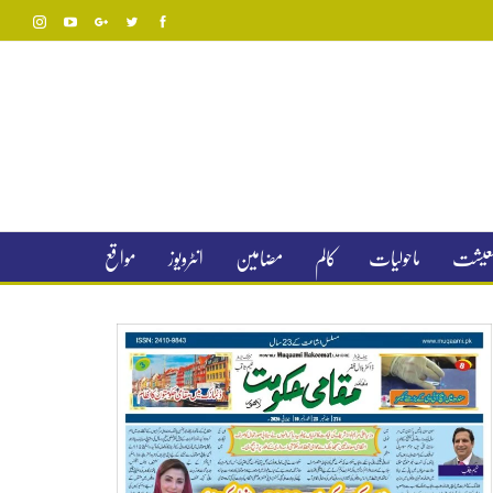
 معیشت
ماحولیات
کالم
مضامین
انٹرویوز
مواقع