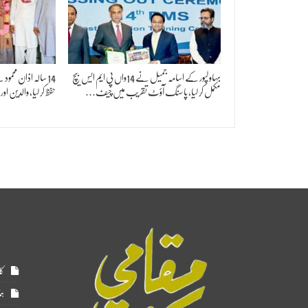
بہاولپور کے اسامہ جمیل نے 14واں پی ایم ایس بیچ
14 سالہ اذان محمو
مکمل کر لیا، پاسنگ آؤٹ تقریب میں چیف…
حفظ کر لیا، والدین او
کا
ہم