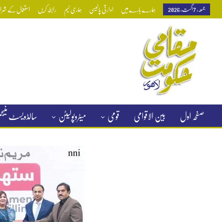
جمعہ, 7 اگست, 2026
ہمارے بارے میں
ادارتی پالیسی
ہماری ٹیم
رابطہ کریں
استعمال کے شرائط
صفحہ اول
بین الاقوامی
قومی
میٹروپولیٹن
سالڈویسٹ منی
کلاسیفائیڈ