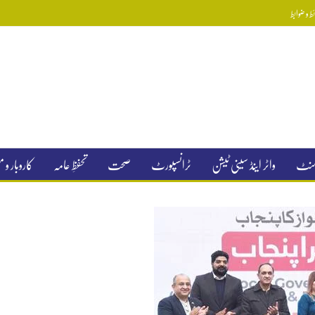
 و ضوابط
جمنٹ
واٹر اینڈ سینی ٹیشن
ٹرانسپورٹ
صحت
تحفظِ عامہ
کاروبار و