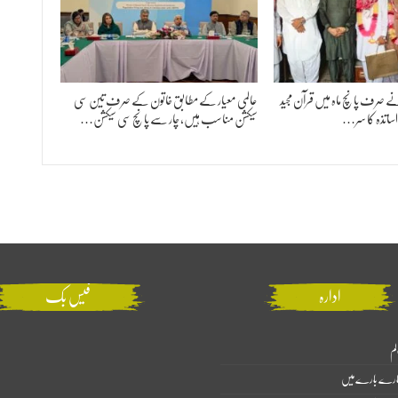
د نے صرف پانچ ماہ میں قرآن مجید
عالمی معیار کے مطابق خاتون کے صرف تین سی
ر اساتذہ کا سر…
سیکشن مناسب ہیں، چار سے پانچ سی سیکشن…
ادارہ
فیس بک
لم
ارے بارے میں