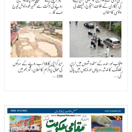
کی نجکاری کے خلاف احتجاج، فیصلے کی
روپے کی لاگت سے تعمیر شدہ ڈوئل کیرج
واپسی کا مطالبہ
وے کا…
پنجاب اور سندھ کے متعدد شہروں میں اربن
میئر کراچی کا 14 ارب روپے کے سڑکوں
فلڈنگ کا خدشہ، دریاؤں اور ڈیموں میں پانی
کی بحالی پروگرام کا اعلان، شہر بھر میں
کی…
139…