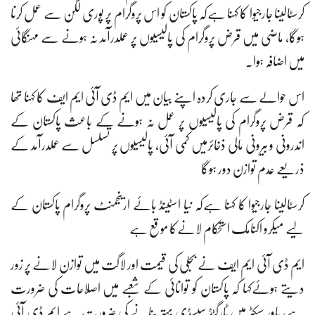
کرسٹالینا جارجیوا کا کہنا ہےکہ پاکستان کو اس پروگرام پر پوری لگن سے عمل کرنا
ہوگا، ماضی میں قرض پروگرام کی پالیسیوں پر عملدرآمد نہ ہونے سے مہنگائی
میں اضافہ ہوا۔
اس حوالے سے جاری کردہ اپنے بیان میں ایم ڈی آئی ایم ایف کا کہنا تھا
کہ قرض پروگرام کی پالیسیوں پر عمل نہ ہونے کے باعث پاکستان کے
اندرونی و بیرونی مالی ذخائرمیں کمی آئی، پالیسیوں پر تسلسل سے عملدرآمد کے
ذریعے عدم توازن دور ہوگا
کرسٹالینا جارجیوا کا کہنا ہےکہ نیا اسٹینڈ بائے ارینجمنٹ پروگرام پاکستان کے
لیے میکرو اکنامک استحکام لانےکا موقع ہے
ایم ڈی آئی ایم ایف نے بجلی کی قیمت اور لاگت میں توازن لانے پر زور
دیتے ہوئےکہا کہ پاکستان کو توانائی کے شعبے میں اصلاحات کی ضرورت
ہے، پاور سیکٹر میں ٹارگٹڈ سبسڈی بہتر بنانے کی ضرورت ہے ایم ڈی آئی