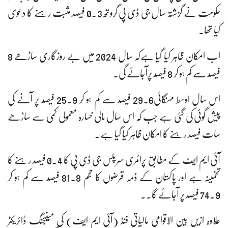
حکومت نے گزشتہ سال جی ڈی پی گروتھ 0.3 فیصد مثبت رہنے کا دعویٰ
کیا تھا۔
اب امکان ظاہر کیا گیا ہےکہ سال 2024 میں بے روزگاری ساڑھے 8
فیصد سے کم ہو کر 8 فیصد پرآجائے گی۔
اس سال اوسط مہنگائی29.6 فیصد سے کم ہو کر 25.9 فیصد پر آنے کی
پیش گوئی کی گئی ہے جب کہ اس سال مالی خسارہ معمولی کمی سے ساڑھے
سات فیصد رہنے کا امکان ظاہر کیا گیا ہے۔
آئی ایم ایف کے مطابق پرائمری سرپلس جی ڈی پی کا 0.4 فیصد رہنے کا
تخمینہ ہے اور پاکستان کے ذمہ قرضوں کا حجم 81.8 فیصد سے کم ہو کر
74.9 فیصد پر آجائے گا۔۔
علاوہ ازیں بین الاقوامی مالیاتی فنڈ (آئی ایم ایف) کی مینیجنگ ڈائریکٹر