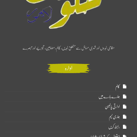
مقامی خبروں اور شہری مسائل سے متعلق خبریں، کالم، مضامین، تجزیے اور تبصرے
ادارہ
کالم
ہمارے بارے میں
ادارتی پالیسی
ہماری ٹیم
رابطہ کریں
استعمال کے شرائط و ضوابط