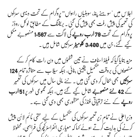
اجلاس میں "سوہنے پنڈ، سوہنیاں راہواں” پروگرام کے تحت دیہی سڑکوں
کی تعمیر کی پیش رفت بھی پیش کی گئی۔ بریفنگ کے مطابق لوکل روڈز
پروگرام کے تحت
79 ارب روپے
کی لاگت سے
1,567
منصوبے مکمل
کیے گئے، جن میں
3,400 کلومیٹر
سڑکیں شامل ہیں۔
مزید بتایا گیا کہ فیلڈ اسٹاف نے تین شفٹوں میں دن رات کام کر کے
منصوبوں کی بروقت تکمیل یقینی بنائی، جبکہ سیلاب سے متاثرہ تمام
124
سڑکیں
بھی بحال کر دی گئی ہیں۔ نئے مالی سال میں سڑکوں کی تعمیر
کے
42 نئے منصوبے
شامل کیے گئے ہیں، جبکہ مجموعی طور پر
51 ارب
روپے
کے نئے ترقیاتی فنڈز کی منظوری بھی دی گئی ہے۔
وزیراعلیٰ نے تمام زیر تعمیر سڑکوں کی تکمیل کے لیے حتمی ٹائم لائن پیش
کرنے کی ہدایت کرتے ہوئے کہا کہ معیاری انفراسٹرکچر کی فراہمی، محفوظ