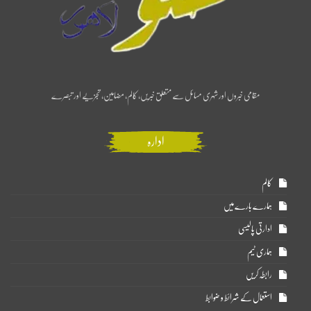
مقامی خبروں اور شہری مسائل سے متعلق خبریں، کالم، مضامین، تجزیے اور تبصرے
ادارہ
کالم
ہمارے بارے میں
ادارتی پالیسی
ہماری ٹیم
رابطہ کریں
استعمال کے شرائط و ضوابط