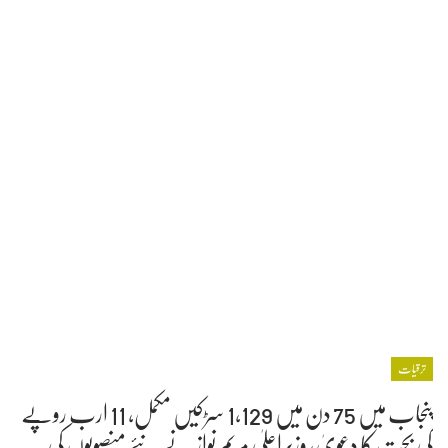
ترقیات
پنجاب میں 75 دن میں 1,129 سڑکیں مکمل، 11 ارب روپے
کی بچت کا دعویٰ، وزیراعلیٰ مریم نواز نے نئے منصوبوں کی