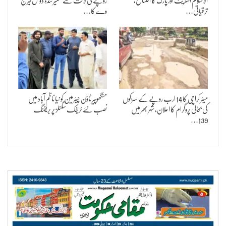
الاسلام اسٹریٹ اور پارک کا افتتاح،
روپے کی لاگت سے تعمیر شدہ ڈوئل کیرج
ترقیاتی…
وے کا…
میئر کراچی کا 14 ارب روپے کے سڑکوں
منگھوپیر ٹاؤن چیئرمین کو نیا ناظم آباد میں
کی بحالی پروگرام کا اعلان، شہر بھر میں
نصب نئے ٹریفک سگنلز پر بریفنگ
139…