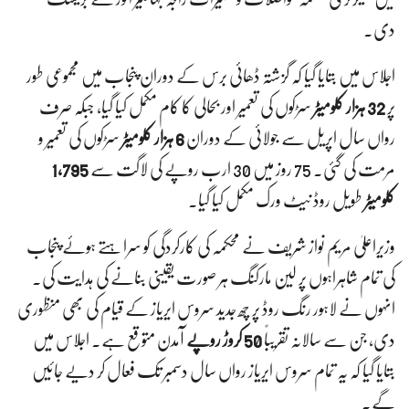
دی۔
اجلاس میں بتایا گیا کہ گزشتہ ڈھائی برس کے دوران پنجاب میں مجموعی طور
پر
32 ہزار کلومیٹر
سڑکوں کی تعمیر اور بحالی کا کام مکمل کیا گیا، جبکہ صرف
رواں سال اپریل سے جولائی کے دوران
6 ہزار کلومیٹر
سڑکوں کی تعمیر و
مرمت کی گئی۔ 75 روز میں 30 ارب روپے کی لاگت سے
1,795
کلومیٹر
طویل روڈ نیٹ ورک مکمل کیا گیا۔
وزیراعلیٰ مریم نواز شریف نے محکمہ کی کارکردگی کو سراہتے ہوئے پنجاب
کی تمام شاہراہوں پر لین مارکنگ ہر صورت یقینی بنانے کی ہدایت کی۔
انہوں نے لاہور رنگ روڈ پر چھ جدید سروس ایریاز کے قیام کی بھی منظوری
دی، جن سے سالانہ تقریباً
50 کروڑ روپے
آمدن متوقع ہے۔ اجلاس میں
بتایا گیا کہ یہ تمام سروس ایریاز رواں سال دسمبر تک فعال کر دیے جائیں
گے۔