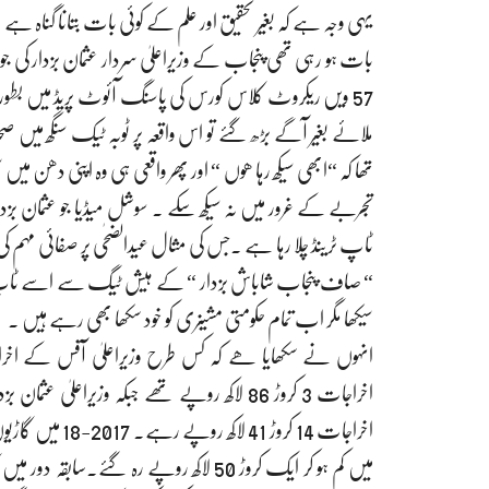
یہی وجہ ہے کہ بغیر تحقیق اور علم کے کوئی بات بتانا گناہ ہے 
57 ویں ریکروٹ کلاس کورس کی پاسنگ آئوٹ پریڈ میں بط
ملائے بغیر آگے بڑھ گئے تو اس واقعہ پر ٹوبہ ٹیک سنگھ م
تھا کہ “ابھی سیکھ رہا ھوں “ اور پھر واقعی ہی وہ اپنی دھن میں س
تجربے کے غرور میں نہ سیکھ سکے ۔ سوشل میڈیا جو عثمان بزدار ک
ٹاپ ٹرینڈ چلا رہا ہے ۔جس کی مثال عیدالضحٰی پر صفائی مہم 
“ صاف پنجاب شاباش بزدار “ کے ہیش ٹیگ سے اسے ٹاپ ٹرینڈ
سیکھا مگر اب تمام حکومتی مشینری کو خود سکھا بھی رہے ہیں ۔