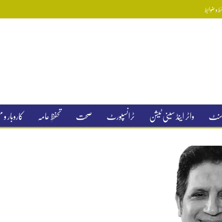
 و ضوابط
جمنٹ
واٹر اینڈ سینی ٹیشن
ٹرانسپورٹ
صحت
تحفظِ عامہ
کاروبار و