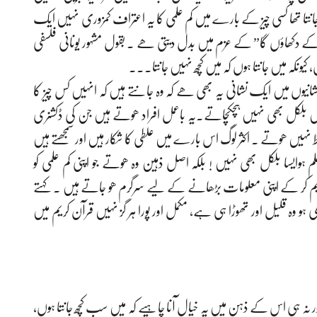
وہ جانتا تھا کسی چیز کے بارے میں کم علمی کا یہ اعتراف کمزوری نہیں ایک
کے دکھاؤں گا” کے عزم میں بدل دیتی ھے ۔ بقول مشہور یونانی فلسفی
ونکہ میں جانتا ہوں کہ میں کچھ نہیں جانتا۔۔۔
نشانیوں میں ایک نشانی یہ بھی ھے کہ وہ جانتے ہیں کہ انہیں کس چیز کا
 بلکل بھی نہیں ہچکچاتے۔یہ باعمل افراد ھوتے ہیں جن کی ڈکشنری
فاظ نہیں ھوتے ۔ اکثر لوگ اس بارے میں علطی کا شکار ہیں اور سمجھتے ہیں
ہوایسا بلکل بھی نہیں ! بلکہ اصل ذہین وہ ھوتے جو اپنی کم علمی کو
کر کے اپنی معلومات بڑھانے کے لیے سرگرم ھو جاتے ہیں ۔ کہتے
ہو وہ قلیل اور تھوڑا ہی ہے، مکمل اور پورا ہر گز نہیں قرآن کریم میں
اور نہ ہی اس کے ذہن میں یہ خیال آنا چاہیے کہ میں سب کچھ جانتا ہوں،