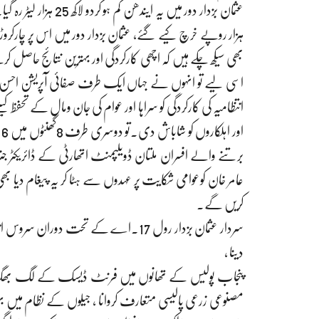
اسی لیے تو انہوں نے جہاں ایک طرف صفائی آپریشن احسن
انتظامیہ کی کارکردگی کو سراہا اور عوام کی جان ومال کے تحفظ 
ا
برتنے والے افسران ملتان ڈویلپمنٹ اتھارٹی کے ڈائریکٹر جن
عامر خان کوعوامی شکایت پر عہدوں سے ہٹا کر یہ پیغام دیا ب
کریں گے۔
سردار عثمان بزدار رول 17۔اے کے تحت د
دینا ،
‎پنجاب پولیس کے تھانوں میں فرنٹ ڈیسک کے لگ بھگ تین ہز
مصنوعی زرعی پالیسی متعارف کروانا ، جیلوں کے نظام میں بہتری ل