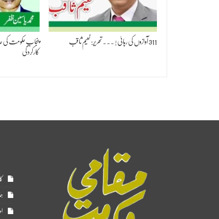
311 آوازوں کی رہائی ! ۔۔۔ تحریر: نعیم ثاقب
پنجاب حکومت کی ح
کارکردگی
کا
ہم
اد