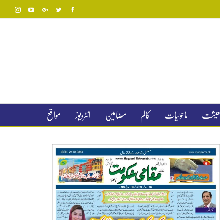
 معیشت
ماحولیات
کالم
مضامین
انٹرویوز
مواقع