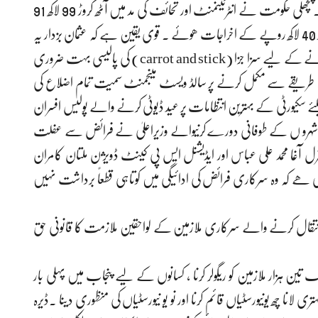
عثمان بزدار دور میں یہ ایندھن کم ہو کردو لاکھ 25 ہزار لیٹر رہ گیا۔پچھلی حکومت نے انٹرٹینمنٹ اور تحائف کی مد میں آٹھ کروڑ 99 لاکھ 91
ہزار روپے خرچ کیے گئے، عثمان بزدار دور میں اس پر چارکروڑ 40 لاکھ روپے کے اخراجات ھوئے ۔ قوی یقین ہے کہ عثمان بزدار یہ
بھی سیکھ چکے ہیں کہ اچھی کارکردگی اور بہترین نتائج حاصل کرنے کے لیے سزا جزا (carrot and stick) کی پالیسی بہت ضروری
 طریقے سے مکمل کرنے پر سالڈ ویسٹ مینجمنٹ سمیت تمام اضلاع کی
کیلئے سکیورٹی کے بہترین انتظامات پر عید ڈیوٹی کرنے والے پولیس افسران
ور اہلکاروں کو شاباش دی۔تو دوسری طرف 8گھنٹوں میں 6 شہرو ں کے طوفانی دورے کرنیوالے وزیراعلیٰ نے فرائض سے عفلت
رل آغا محمد علی عباس اور ایڈیشنل ایس پی کینٹ ڈویژن ملتان کامران
ھی ھے کہ وہ سرکاری فرائض کی ادائیگی میں کوتاہی قطعاً برداشت نہیں
وران سروس انتقال کرنے والے سرکاری ملازمین کے لواحقین ملازمت کا قانونی حق
ار ملازمین کو ریگولر کرنا ، کسانوں کے لیے پنجاب میں پہلی بار
انا چھ یونیورسٹیاں قائم کرنا اور نو یو نیورسٹیاں کی منظوری دینا ۔ڈیرہ