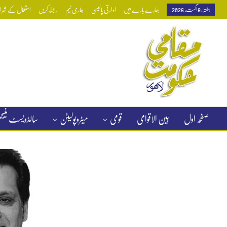
ہفتہ, 8 اگست, 2026
ہمارے بارے میں
ادارتی پالیسی
ہماری ٹیم
رابطہ کریں
استعمال کے شرائط
صفحہ اول
بین الاقوامی
قومی
میٹروپولیٹن
سالڈویسٹ منی
کلاسیفائیڈ