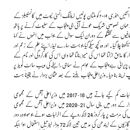
۔
بات ہو رہی تھی پنجاب کے وزیراعلیٰ سردار عثمان بزدار کی جو انتیس جنوری ۲۰۱۹ کو ملتان پولیس ٹریننگ انسٹی ٹیوٹ میں کانسٹیبلز کے
ور مہمان خصوصی شریک ھوئے آئی جی پنجاب کے سلیوٹ کرنے پر ہاتھ
یں صحافیوں سے گفتگو کے دوران ایک سوال کے جواب میں انہوں نے کہا
یکھتا چلا گیا۔ اور وہ کچھ سیکھ گیا جو بہت سارے لیڈر اپنے علم کے زعم اور
ا مذاق اڑاتا تھا اس کی میمز بناتا تھا وہی اس کی کارکردگی اور نام کے
کی پزیرائی ہے پنجاب کے عوام نے سماجی رابطے کی ویب سائٹ ٹو یٹر پر
 بنا دیا۔وزیراعلیٰ پنجاب بننے کے بعد عثمان بزدار نے یقیناً بہت
انہوں نے سکھایا ھے کہ کس طرح وزیراعلیٰ آفس کے اخراجات کم کیے جاتے ہیں 18-2017 میں وزیراعلیٰ آفس کے مجموعی
اخراجات 3 کروڑ 86 لاکھ روپے تھے جبکہ وزیراعلیٰ عثمان بزدار کے دور میں مالی سال 21-2020 میں وزیراعلیٰ آفس کے مجموعی
اخراجات 14 کروڑ 41 لاکھ روپے رہے۔ 2017-18 میں گاڑیوں کی مرمت پر چار کروڑ 24 لاکھ روپے کے اخراجات ہوئے جو موجودہ دور
میں کم ہو کر ایک کروڑ 50 لاکھ روپے رہ گئے۔سابقہ دور میں گاڑیوں کے ایندھن کی مد میں تین لاکھ 72 ہزار لیٹرتیل استعمال ہوا جبکہ