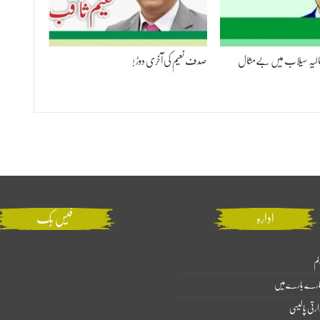
الیہ سیلاب میں بےمثال
صدف نعیم کی آخری دوڑ !
ادارہ
فیس بک
لم
ارے بارے میں
ارتی پالیسی