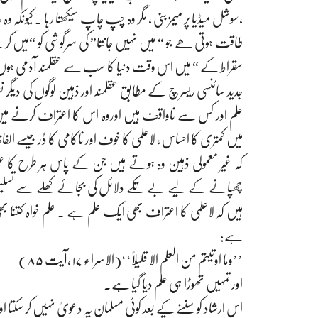
،سوشل میڈیا پر میمز بنی ، مگر وہ چپ چاپ سیکھتا رہا ۔ کیونکہ 
طاقت ہوتی ھے جو “ میں نہیں جانتا” کی سرگوشی کو “میں کر 
سقراط کے “ میں اس وقت دنیا کا سب سے عقلمند آدمی ہوں، کی
جدید سائنسی ریسرچ کے مطابق عقلمند اور ذہین لوگوں کی دیگر 
علم اور کس سے ناواقف ہیں اوروہ اس کا اعتراف کرنے میں
میں کمتری کا احساس ، لاعلمی کا خوف اور ناکامی کا ڈر جیسے ال
کہ غیر معمولی ذہین وہ ہوتے ہیں جن کے پاس ہر طرح کا علم 
چھپانے کے لیے بے تکے دلائل کی بجائے کھلے سے تسلیم 
ہیں کہ لاعلمی کا اعتراف بھی ایک علم ہے ۔ علم خواہ کتنا بھی 
ہے:
’’وما اوتیتم من العلم الا قلیلاً‘‘(الاسراء ۱۷ ،آیت ۸۵)
اور تمہیں تھوڑا ہی علم دیا گیا ہے۔
اس ارشاد کو سننے کے بعد کوئی مسلمان یہ دعویٰ نہیں کر سکتا 