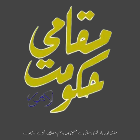
مقامی خبروں اور شہری مسائل سے متعلق خبریں، کالم، مضامین، تجزیے اور تبصرے