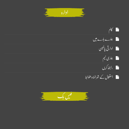
ادارہ
کالم
ہمارے بارے میں
ادارتی پالیسی
ہماری ٹیم
رابطہ کریں
استعمال کے شرائط و ضوابط
فیس بک