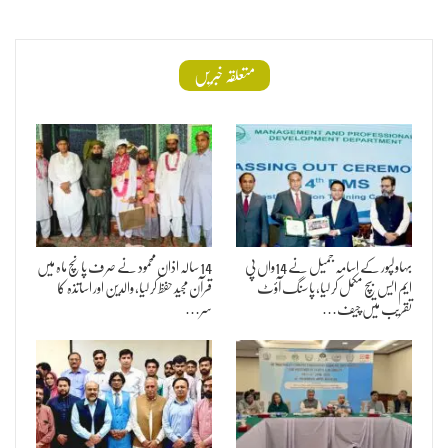
متعلقہ خبریں
بہاولپور کے اسامہ جمیل نے 14واں پی
14 سالہ اذان محمود نے صرف پانچ ماہ میں
ایم ایس بیچ مکمل کر لیا، پاسنگ آؤٹ
قرآن مجید حفظ کر لیا، والدین اور اساتذہ کا
تقریب میں چیف…
سر…