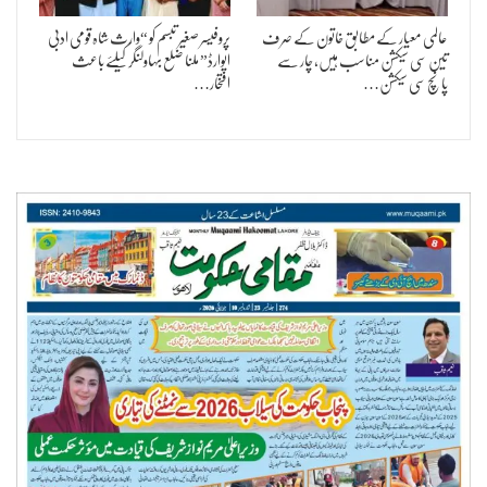
عالمی معیار کے مطابق خاتون کے صرف
پروفیسر صغیر تبسم کو “وارث شاہ قومی ادبی
تین سی سیکشن مناسب ہیں، چار سے
ایوارڈ” ملنا ضلع بہاولنگر کیلئے باعث
پانچ سی سیکشن…
افتخار…