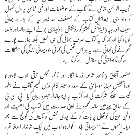
مجیب الرحمن شامی نے کتاب کے موضوعات اور فنی محاسن پر دل کھول
کر داد دی۔ بعدازاں کتاب کے مصنف اسد طاہر جپّہ کے بڑے بھائی
سیف انور جپّہ (ایڈیشنل کمشنر کوارڈینیشن راولپنڈی) نے اپنے والد اور والدہ
کو یاد کیا اور کہا کہ یہ کتاب صرف بھائی کی ہی نہیں بلکہ ہمارے پورے
گھرانے کی کہانی ہے، یہ ہر اس شخص کی کہانی جو دیہاتی زندگی کی مشکلات
سے گزرتا ہوا ترقی کی منازل طے کرتا ہے۔
منصور آفاق (نامور شاعر، ڈراما نگار اور ناظم مجلس ترقی ادب لاہور)
اورڈیجیٹل میڈیا سوسائٹی کے صدر و سینئر کالم نویس نعیم ثاقب نے بطور
گیسٹ سپیکر شرکت کی اور کتاب پر اپنا جاندار تبصرہ بیان کیا۔ پی سی بی
کے سابق چیئرمین خالد محمودنے اپنی صدارت میں کتاب کی اہمیت اور
وطنِ عزیز کی خوشحالی پر بات کر کے پوری محفل کو تالیوں کی گونج سے بھر
دیا۔ انھوں نے ’’دیہاتی بابُو‘‘ کو اردو ادب میں ایک شاندار اضافہ قرار