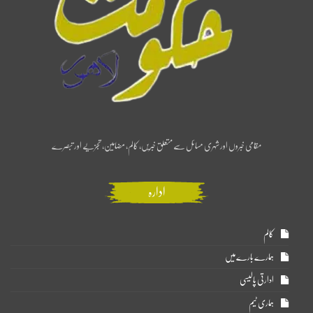
مقامی خبروں اور شہری مسائل سے متعلق خبریں، کالم، مضامین، تجزیے اور تبصرے
ادارہ
کالم
ہمارے بارے میں
ادارتی پالیسی
ہماری ٹیم