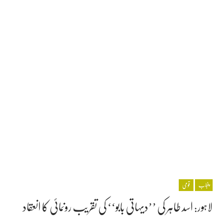
پنجاب
قومی
لاہور: اسد طاہر کی ’’دیہاتی بابو‘‘ کی تقریب رونمائی کا انعقاد