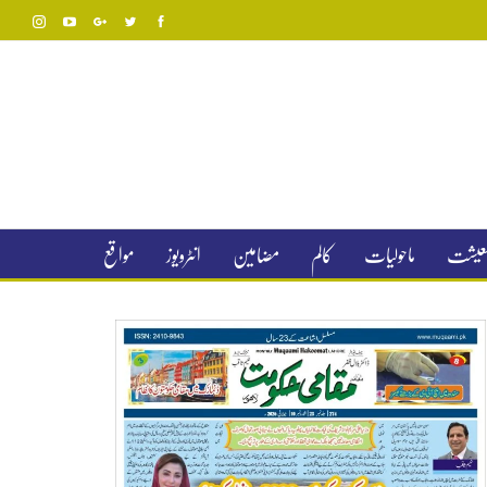
 معیشت
ماحولیات
کالم
مضامین
انٹرویوز
مواقع