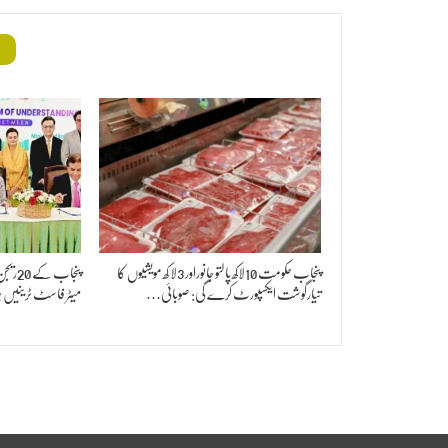
م
پنجاب حکومت 10لاکھ پالتو جانوراور 3لا کھ مویشیوں کا
تیارگوشت ایکسپورٹ کرے گی: صوبائی…
میٹر فاسٹ ٹرینیں 