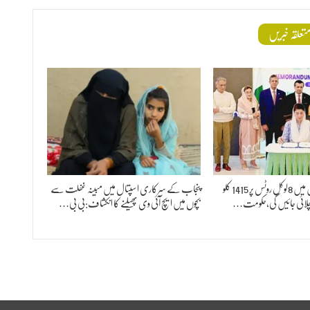
تعلقہ خبریں
پنجاب کے 20ریجن میں 8لوکل روٹس پر 1415 کلو
پنجاب کے سرکاری اسپتال میں مبینہ غفلت سے
چلائی جائیں گی،حکومت…
بچوں میں ایچ آئی وی پھیلنے کا انکشاف:بی بی…