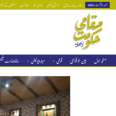
جمعہ, 7 اگست, 2026
ہمارے بارے میں
ادارتی پالیسی
ہماری ٹیم
رابطہ کریں
استعمال کے شرائط
صفحہ اول
بین الاقوامی
قومی
میٹروپولیٹن
سالڈویسٹ منی
کلاسیفائیڈ