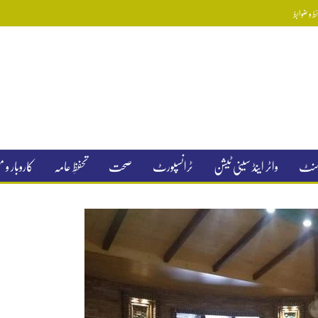
 و ضوابط
جمنٹ
واٹر اینڈ سینی ٹیشن
ٹرانسپورٹ
صحت
تحفظِ عامہ
کاروبار و