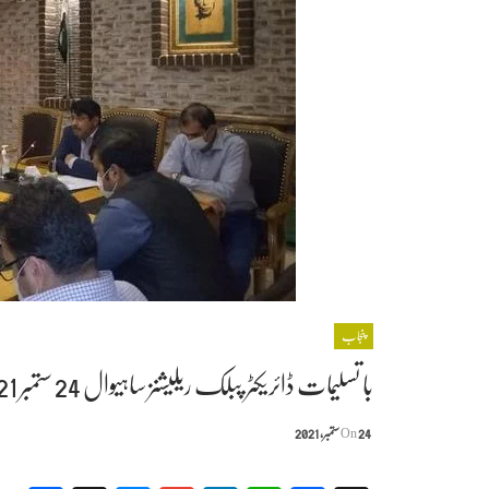
پنجاب
با تسلیمات ڈائریکٹر پبلک ریلیشنز ساہیوال 24 ستمبر 2021
24 ستمبر, 2021
On