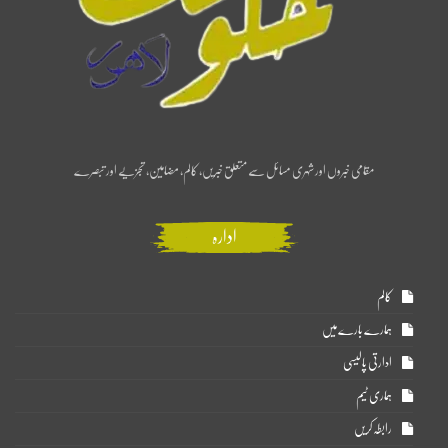
مقامی خبروں اور شہری مسائل سے متعلق خبریں، کالم، مضامین، تجزیے اور تبصرے
ادارہ
کالم
ہمارے بارے میں
ادارتی پالیسی
ہماری ٹیم
رابطہ کریں