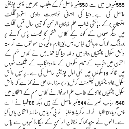
555نمبروں میں سے 553نمبر حاصل کرکے پنجاب بھر میں پہلی پوزیشن
حاصل کی ہے۔دنیا کی انتہائی خوبصورت وادی استور(گلگت
بلتستان)کے رہائشی طالب علم ذیشان الرحمن کو تین سال قبل گلگت
میں دیگر صوبوں کے کوٹہ کے کلاس ششم کا ٹیسٹ پاس کرنے پر
بورڈنگ،خوراک ورہائش،لباس،بکس،یونیفارم وغیرہ کی سہو لتوں سے آراستہ
دانش سکول چشتیاں بوائز میں داخلہ دیا گیا تھا۔جس نے کلاس نہم کے
امتحان میں پنجاب کے تمام سکولوں کے علاوہ پنجاب کے مختلف شہروں
میں قائم 18سکولوں میں بھی اول پوزیشن حاصل کی ہے۔پرنسپل دانش
سکول بوائز چشتیاں لیفٹیننٹ کرنل(ر) مرزا رضا علی نے کہا ہے کہ دانش
سکول چشتیاں بوائز کے طالب علم احمد نواز نے کلاس نہم کے امتحان میں
548،ارباب نصیر نے544نمبر حاصل کئے ہیں جبکہ 88طلبا نے اے
پلس گریڈ،17طلبا نے اے گریڈ،5طلبا نے بی گریڈ میں سالانہ امتحان پاس کیا
ہے۔انہوں نے مزید کہا کہ ذیشان الرحمن کے ریکارڈ نمبروں سے پاس