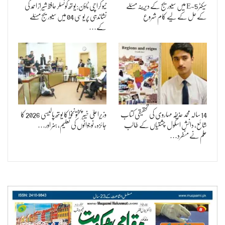
سیکٹر 5-E میں سیوریج کے دیرینہ مسئلے
نیو کراچی ٹاؤن:یوتھ کونسلر حافظ شیراز احمد کی
کے حل کے لیے کام شروع
نشاندہی پر یوسی 04 میں سیوریج مسئلے
کے…
14 سالہ محمد حذیفہ مہاروی کی تحقیقی کتاب
وزیراعلیٰ خیبرپختونخوا کا یوتھ پالیسی 2026 کا
شائع، دانش اسکول چشتیاں کے طالب
جائزہ، نوجوانوں کی تعلیم، ہنر اور…
علم نے منفرد…