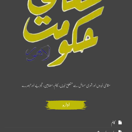
مقامی خبروں اور شہری مسائل سے متعلق خبریں، کالم، مضامین، تجزیے اور تبصرے
ادارہ
کالم