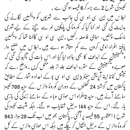
کیسز کی شرح 2 سے بڑھ کر 6 فیصد ہو گئی ہے۔
اجلاس میں این سی او سی کی جانب سے شہریوں کو ویکسین لگانے کی
ہدایت کی گئی اور کہا گیا کہ کورونا کی پانچویں لہر سے بچنے کے لیےشہری
ماسک پہنیں، سماجی فاصلہ رکھیں۔این سی او سی کاکہنا تھا کہ ویکسین
یافتہ افراد اومی کرون سے کم متاثر ہو رہے ہیں۔اجلاس میں ضلع وار
ویکسینیشن کے اہداف کا بھی جائزہ لیا گیا اور اس بات کی تاکید کی گئی کہ
صوبےویکسینیشن کے مقررہ اہداف جلد از جلد مکمل کریں۔واضح رہے کہ
نیشنل کمانڈ اینڈ آپریشن سینٹر (این سی او سی) کے اعداد و شمار کے مطابق
پاکستان میں گزشتہ 24 گھنٹوں کے دوران کورونا وائرس کے مزید 708 کیسز
سامنے آئے ہیں، مزید 2افراد اس موذی وباء کے سامنے زندگی کی بازی
ہار گئے، اس کے مزید 144 مریض شفایاب ہو گئے، جبکہ مثبت کیسز کی
شرح 1 اعشاریہ 55 فیصد پر آ گئی۔پاکستان بھر میں اب تک 28 ہزار 943
کورونا وائرس کے مریض انتقال کر چکے ہیں جبکہ اس موذی وائرس کے کُل