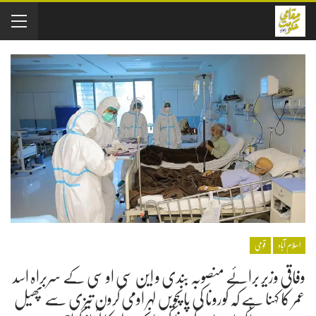
اسلام آباد
قومی
وفاقی وزیر برائے منصوبہ بندی و این سی او سی کے سربراہ اسد
عمر کا کہنا ہے کہ کورونا کی پانچویں لہر اومی کرون تیزی سے پھیل