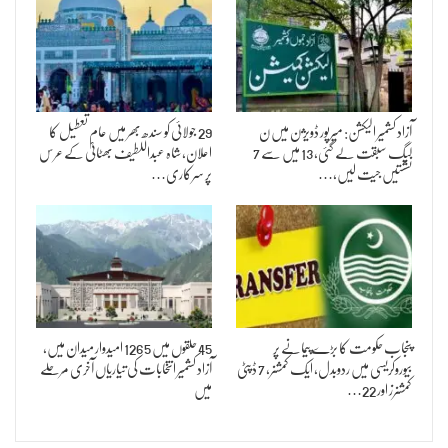
آزاد کشمیر الیکشن: میرپور ڈویژن میں ن
29 جولائی کو سندھ بھر میں عام تعطیل کا
لیگ سبقت لے گئی، 13 میں سے 7
اعلان، شاہ عبداللطیف بھٹائیؒ کے عرس
نشستیں جیت لیں،…
پر سرکاری…
پنجاب حکومت کا بڑے پیمانے پر
45 حلقوں میں 1265 امیدوار میدان میں،
بیوروکریسی میں ردوبدل، ایک کمشنر، 7 ڈپٹی
آزاد کشمیر انتخابات کی تیاریاں آخری مرحلے
کمشنرز اور 22…
میں