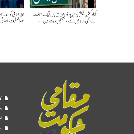
آزاد کشمیر الیکشن: میرپور ڈویژن میں ن لیگ سبقت
29 جولائی کو سندھ
لے گئی، 13 میں سے 7 نشستیں جیت لیں،…
عبداللطیف بھٹائی
کا
ہم
اد
ہم