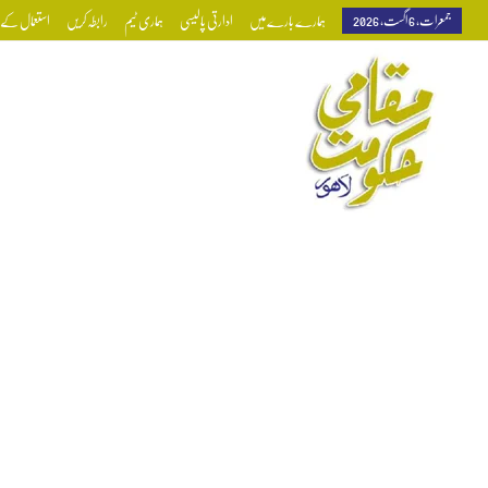
جمعرات, 6 اگست, 2026
ہمارے بارے میں
ادارتی پالیسی
ہماری ٹیم
رابطہ کریں
استعمال کے ش