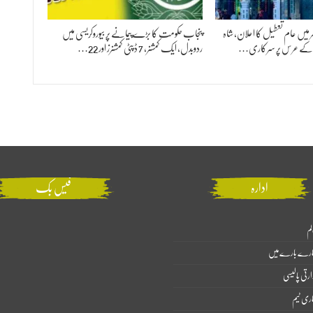
 بھر میں عام تعطیل کا اعلان، شاہ
پنجاب حکومت کا بڑے پیمانے پر بیوروکریسی میں
ؒ کے عرس پر سرکاری…
ردوبدل، ایک کمشنر، 7 ڈپٹی کمشنرز اور 22…
ادارہ
فیس بک
لم
ارے بارے میں
ارتی پالیسی
اری ٹیم