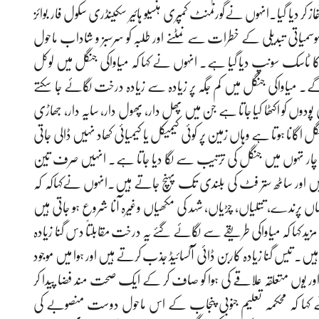
ز کر دیا گیا۔انہوں نےگورنمنٹ کمپری ہنسیو ہائیر سکینڈری سکول فار بوائز
میاتی تبدیلی کے خطرات سے نمٹنے اور طلبہ کو سرسبز و شاداب ماحول
کا ٹاسک سونپ دیا گیا ہے۔ انہوں نے کہا کہ میاواکی جنگل میں لوکل
میاواکی جنگل میں کم جگہ پر زیادہ سے زیادہ درخت لگائے جا سکتے
و اکٹھا کیا جاتا ہے جن میں پھل دار، پھول دار، سایہ دار، جھاڑی
ا ہوتا ہے وہاں زمین پر کوئی کیمیکل یا کیمیائی کھاد نہیں ڈالی جاتی
کو چار تہوں میں جنگل کی ترتیب سے لگا دیا جاتا ہے۔ انہیں صرف تین
 ہیں اور ساٹھ ستر فٹ کی بلندی تک پہنچ جاتے ہیں۔انہوں نےکہاکہ کہ
ں پرندے، تتلیاں، چڑیاں، شہد کی مکھیاں وغیرہ آنا شروع ہو جاتی ہیں
د کہا کہ میاواکی طریقے سے لگائے گئے یہ درخت مقابلتاً دس گنا زیادہ
ے ہیں۔ تیس گنا زیادہ کاربن ڈائی آکسائیڈ جذب کرتے ہیں اور ہوا میں موجود
اور یوں متعلقہ علاقے کی ہوا کو صاف کر کے ایک صحت مند فضا پیدا کر
 کہا کہ محکمہ تعلیم جنوبی پنجاب کے اس ماحول دوست منصوبے کی