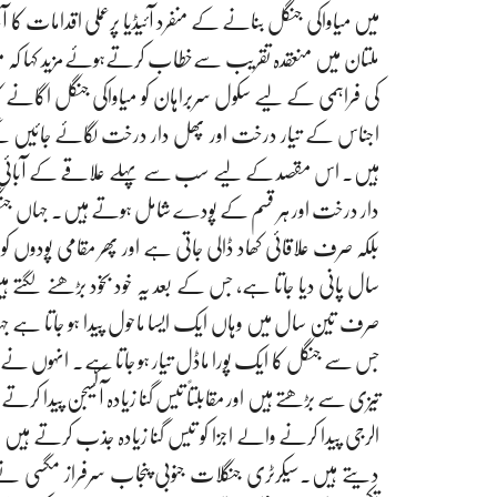
میں میاواکی جنگل بنانے کے منفرد آئیڈیا پرعملی اقدامات کا آغا
ملتان میں منعقدہ تقریب سےخطاب کرتےہوئےمزید کہا کہ موس
کی فراہمی کے لیے سکول سربراہان کو میاواکی جنگل اگانے 
اجناس کے تیار درخت اور پھل دار درخت لگائے جائیں گے۔ 
ہیں۔ اس مقصد کے لیے سب سے پہلے علاقے کے آبائی پودوں ک
دار درخت اور ہر قسم کے پودے شامل ہوتے ہیں۔ جہاں جنگل اگان
بلکہ صرف علاقائی کھاد ڈالی جاتی ہے اور پھر مقامی پودوں 
سال پانی دیا جاتا ہے، جس کے بعد یہ خود بخود بڑھنے لگتے
صرف تین سال میں وہاں ایک ایسا ماحول پیدا ہو جاتا ہے جہا
جس سے جنگل کا ایک پورا ماڈل تیار ہو جاتا ہے۔ انہوں نے مزی
تیزی سے بڑھتے ہیں اور مقابلتاً تیس گنا زیادہ آکسیجن پیدا کرت
الرجی پیدا کرنے والے اجزا کو تیس گنا زیادہ جذب کرتے ہیں 
دیتے ہیں۔سیکرٹری جنگلات جنوبی پنجاب سرفراز مگسی نے