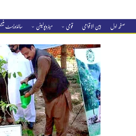
صفحہ اول
بین الاقوامی
قومی
میٹروپولیٹن
سالڈویسٹ منی
کلاسیفائیڈ