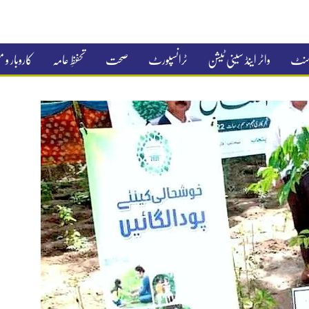
جمنٹ
واٹر اینڈ سینی ٹیشن
ٹرانسپورٹ
صحت
تحفظِ عامہ
کاروبار و