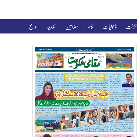
 معیشت
ماحولیات
کالم
مضامین
انٹرویوز
مواقع