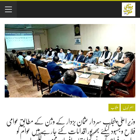
اہم خبریں
پنجاب
وزیر اعلیٰ پنجاب سردار عثمان بزدار کے وژن کے مطابق عوامی
فلاح و بہبود کیلئے بھر پور اقدامات کئے جارہے ہیں عوام کو