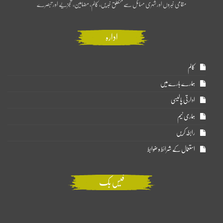
مقامی خبروں اور شہری مسائل سے متعلق خبریں، کالم، مضامین، تجزیے اور تبصرے
ادارہ
کالم
ہمارے بارے میں
ادارتی پالیسی
ہماری ٹیم
رابطہ کریں
استعمال کے شرائط و ضوابط
فیس بک