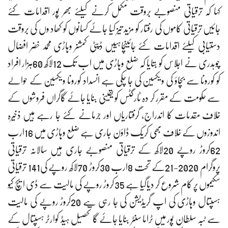
کہا کہ ترقیاتی منصوبے بروقت مکمل کرنے کیلئے بھر پور اقدامات کئے
جائیں ترقیاتی کاموں کی رفتار کو مزید تیز کیا جائے کسانوں کو کھاد وں کی بروقت
دستیابی کیلئے اقدامات کئے جائیںچاہییں ڈپٹی کمشنر وہاڑی محمد خضر افضال
چوہدری نے اجلاس کو بتایا کہ ضلع وہاڑی میں اب تک 12لاکھ 60ہزار افراد
کو کورونا سے بچاؤ کی ویکسین کی جا چکی ہے انسداد کورونا ویکسین کے حوالے
سے حکومت کے مقرر کر دہ ٹارگٹس کو یقینی بنایا جائے گاگراں فروشوں کے
خلاف مقدمات کا اندراج، گرفتاریاں اور جرمانے کئے جا رہے ہیں ذخیرہ
اندوزوں کے خلاف بھی کریک ڈاؤن جاری ہے ضلع وہاڑی میں 16ارب
62کروڑ روپے 20لاکھ کے ترقیاتی منصوبے جاری ہیں سالانہ ترقیاتی
پروگرام 2020-21کے تحت 8ارب 30کروڑ 70لاکھ روپے کی141 ترقیاتی
سکیموں پر کام شروع کر دیاگیا ہے 35کروڑ روپے کی مالیت سے ڈی ایچ کیو
ہسپتال وہاڑی کی اپ گریڈیشن کی جا رہی ہے 20کروڑ روپے کی مالیت
سے ٹبہ سلطان پور میں ٹراما سنٹر بنایا جائے گا تحصیل ہیڈ کوارٹر ہسپتال کے