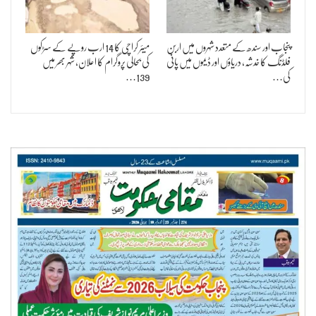
پنجاب اور سندھ کے متعدد شہروں میں اربن
میئر کراچی کا 14 ارب روپے کے سڑکوں
فلڈنگ کا خدشہ، دریاؤں اور ڈیموں میں پانی
کی بحالی پروگرام کا اعلان، شہر بھر میں
کی…
139…