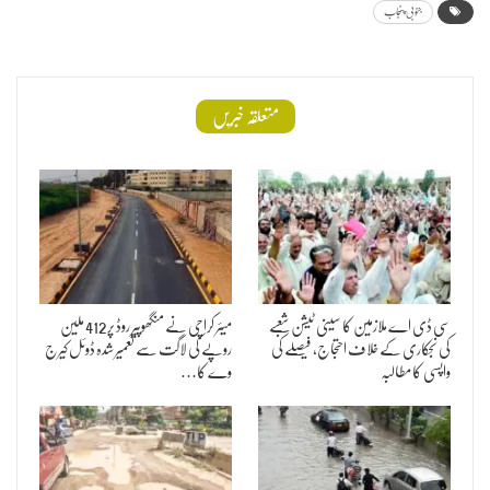
جنوبی پنجاب
متعلقہ خبریں
سی ڈی اے ملازمین کا سینی ٹیشن شعبے
میئر کراچی نے منگھوپیر روڈ پر 412 ملین
کی نجکاری کے خلاف احتجاج، فیصلے کی
روپے کی لاگت سے تعمیر شدہ ڈوئل کیرج
واپسی کا مطالبہ
وے کا…