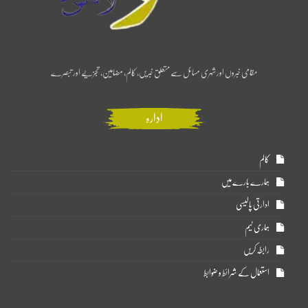
مقامی خبروں اور شہری مسائل سے متعلق خبریں، کالم، مضامین، تجزیے اور تبصرے
ادارہ
کالم
ہمارے بارے میں
ادارتی پالیسی
ہماری ٹیم
رابطہ کریں
استعمال کے شرائط و ضوابط