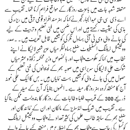
متعلقہ شعبہ جات میں باعزت روزگار کے مواقع فراہم کرنا تھا۔ تقریب سے
اے ڈی سی جی عبدالجبار گجر نےکہا کہ ہنر مند افراد قومی ترقی میں ریڑھ کی
ہڈی کی حیثیت رکھتے ہیں اور اس ضمن میں فنی تعلیم و تربیت کے لیے
کی جانے والی وی ٹی آئی بہاول نگر کی کوششیں قابل تعریف ہیں. ۔صدر
ووکیشنل ٹریننگ انسٹیٹیوٹ ضلع بہاولنگر میاں عزیر شبیر لالیکا نے اپنے
خطاب میں کہا کہ حکومت پنجاب اور بالخصوص وزیر محکمہ زکوٰۃ و عشر میاں
شوکت علی لالیکا کی سربراہی میں صوبہ بھر کے نوجوانوں کی فنی تعلیم کے
حصول میں کی جانے والی کوششیں بہت نمایاں ہیں. جس کا ایک عملی نمونہ
آج کا منعقد کردہ ہنر روزگار میلہ ہے۔ انھوں بتایا کہ آج کے میلہ کے
ذریعے 300 کے قریب طلبا و طالبات کے روزگار کا بندوبست ممکن بنا گیا
ہے۔ تقریب میں شریک انڈسٹریز کے مالکان اور ان کے نمائندگان اور
ضلع بھر کے سابقہ طالب علموں کی کثیر تعداد نے پنجاب ووکیشنل ٹریننگ
کونسل کی جانب سے پنجاب بھر کے اضلاع میں منعقد کیے جانے والے