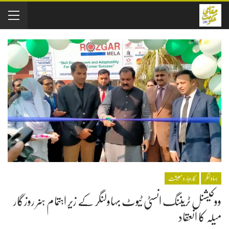
بہاولنگر
کاروبار و معیشت
ووکیشنل ٹریننگ انسٹی ٹیوٹ بہاولنگر کے زیر اہتمام ہنر روزگار
میلہ کا انعقاد