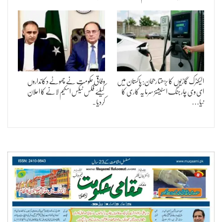
الیکٹرک گاڑیوں کا بڑھتا رجحان: پاکستان میں
وفاقی حکومت نے چھوٹے دکانداروں
ای وی چارجنگ اسٹیشنز سرمایہ کاری کا
کیلئے فکس ٹیکس اسکیم لانے کا اعلان
نیا…
کردیا۔