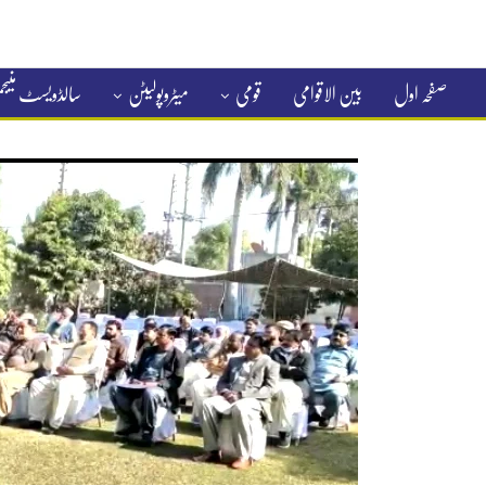
صفحہ اول
بین الاقوامی
قومی
میٹروپولیٹن
سالڈویسٹ منی
کلاسیفائیڈ