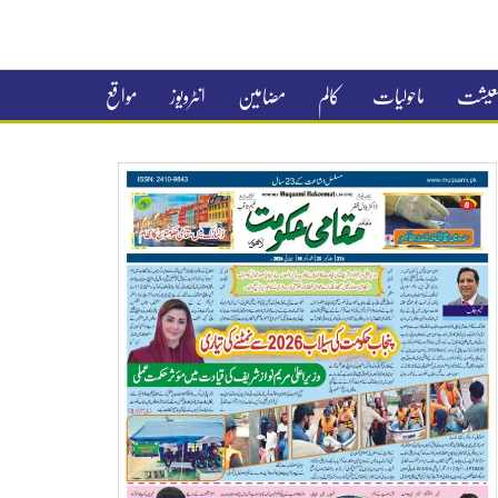
 معیشت
ماحولیات
کالم
مضامین
انٹرویوز
مواقع