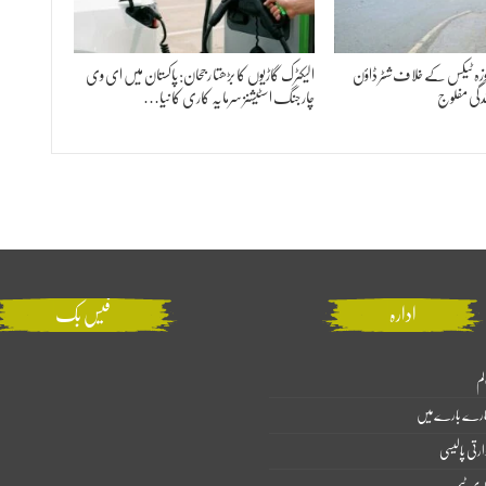
مجوزہ ٹیکس کے خلاف شٹر ڈاؤن
الیکٹرک گاڑیوں کا بڑھتا رجحان: پاکستان میں ای وی
دگی مفلوج
چارجنگ اسٹیشنز سرمایہ کاری کا نیا…
ادارہ
فیس بک
لم
ارے بارے میں
ارتی پالیسی