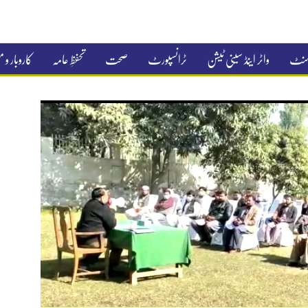
جمنٹ
واٹر اینڈ سینی ٹیشن
ٹرانسپورٹ
صحت
تحفظِ عامہ
کاروبار و