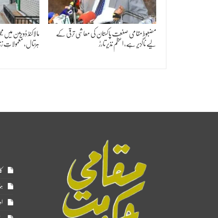
مضبوط مقامی صنعت پاکستان کی معاشی ترقی کے
مالاکنڈ ڈویژن میں 
لیے ناگزیر ہے، اعظم نذیر تارڑ
ہڑتال، معمولاتِ زن
کا
ہم
اد