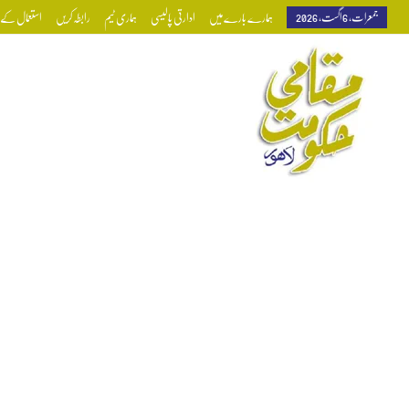
جمعرات, 6 اگست, 2026
ہمارے بارے میں
ادارتی پالیسی
ہماری ٹیم
رابطہ کریں
استعمال کے ش