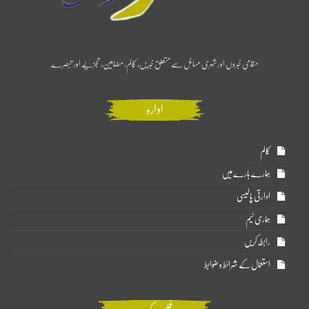
مقامی خبروں اور شہری مسائل سے متعلق خبریں، کالم، مضامین، تجزیے اور تبصرے
ادارہ
کالم
ہمارے بارے میں
ادارتی پالیسی
ہماری ٹیم
رابطہ کریں
استعمال کے شرائط و ضوابط