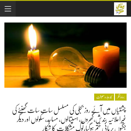
بہاولنگر
کاروبار و معیشت
چشتیاں میں آئے روز بجلی کی مسلسل سات سات گھنٹے کی
غیراعلانیہ بندش,گھروں, ہسپتالوں, مساجد, سکولوں اور دیگر
جگہوں پر پانی ختم ہوگیا,لوگ مشکلات کا شکار