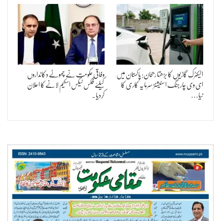
الیکٹرک گاڑیوں کا بڑھتا رجحان: پاکستان میں
وفاقی حکومت نے چھوٹے دکانداروں
ای وی چارجنگ اسٹیشنز سرمایہ کاری کا
کیلئے فکس ٹیکس اسکیم لانے کا اعلان
نیا…
کردیا۔