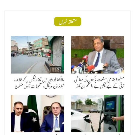
متعلقہ خبریں
مضبوط مقامی صنعت پاکستان کی معاشی
مالاکنڈ ڈویژن میں مجوزہ ٹیکس کے خلاف
ترقی کے لیے ناگزیر ہے، اعظم نذیر تارڑ
شٹر ڈاؤن ہڑتال، معمولاتِ زندگی مفلوج