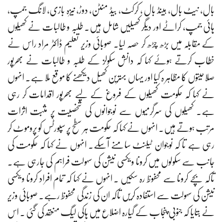
بال، نیٹ بال، ہینڈ بال ، کرکٹ، بیڈ منٹن، دوڑ، نیزہ بازی، لانگ جمپ،
ہائی جمپ، کراٹے اور دیگر کھیلیں شامل ہیں۔ طلبہ و طالبات نے کھیلوں
کے مقابلہ میں بڑھ چڑھ کر حصہ لیا۔ صوبائی وزیر تعلیم ڈاکٹر مراد راس نے
خطاب کرتے ہوئے کہا کہ دانش سکولز کے طلبہ و طالبات نے بھرپور
صلاحیتوں کا مظاہر ہ کیا اور یہاں بہترین کھیل دیکھنے کا موقع ملا ہے۔ انہوں
نے کہا کہ حکومت کھیلوں کے فروغ کے لیے بھرپور اقدامات کر رہی
ہے۔ کھیلوں کی سرگرمیوں سے نوجوانوں کی شخصیت پر مثبت اثرات
مرتب ہوتے ہیں۔ انہوں نے کہا کہ حکومت ہر سطح پر سپورٹس کو پروموٹ کر
رہی ہے تا کہ نوجوان ٹیلنٹ سامنے آسکے۔ انہوں نے کہا کہ حکومت کی
جانب سے سکولوں میں کرونا ویکسی نیشن کی سہولت فراہم کی جارہی ہے۔
تاکہ بچے کرونا سے محفوظ رہ سکیں ۔ انہوں نے کہا کہ تمام افراد کرونا ویکسی
نیشن کی سہولت سے استفادہ کریں تاکہ ان کی زندگی محفوظ رہے۔ صوبائی وزیر
نے بتایا کہ جنوبی پنجاب کے گیارہ اضلاع میں ہاکی لیگ منعقد کی گئی ۔ اس