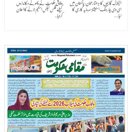
الیکٹرک گاڑیوں کا بڑھتا رجحان: پاکستان میں
وفاقی حکومت نے چھوٹے دکانداروں
ای وی چارجنگ اسٹیشنز سرمایہ کاری کا
کیلئے فکس ٹیکس اسکیم لانے کا اعلان
نیا…
کردیا۔