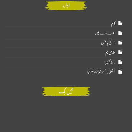
ادارہ
کالم
ہمارے بارے میں
ادارتی پالیسی
ہماری ٹیم
رابطہ کریں
استعمال کے شرائط و ضوابط
فیس بک