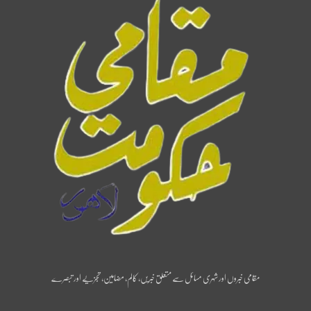
مقامی خبروں اور شہری مسائل سے متعلق خبریں، کالم، مضامین، تجزیے اور تبصرے