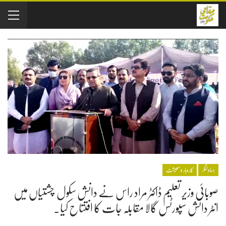
بہاولنگر
کاروبار و معیشت
صوبائی وزیر تعلیم ڈاکٹر مراد راس نے دانش سکول چشتیاں میں
انٹر دانش سپورٹس گالا مقابلہ جات کا افتتاح کیا۔